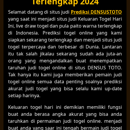
Terlengkap 2024
Selamat datang di situs judi
Prediksi DENSUSTOTO
yang saat ini menjadi situs judi Keluaran Togel Hari
Ini, live draw togel dan pula paito warna terlengkap
di Indonesia. Prediksi togel online yang kami
siapkan sekarang terlengkap dan menjadi situs judi
togel terpercaya dan terbesar di Dunia. Lantaran
itu tak salah jikalau sekarang sudah ada juta-an
orang yang mengandalkan buat menempatkan
taruhan judi togel online di situs DENSUS TOTO.
Tak hanya itu kami juga memberikan pemain judi
togel online semua data penting soalnya prediksi
akurat judi togel yang bisa selalu kami up-date
setiap harinya.
Keluaran togel hari ini demikian memiliki fungsi
buat anda berasa angka akurat yang bisa anda
taruhkan di permainan judi togel online. menjadi
buat anda yang saar ini tengah bermain judi togel