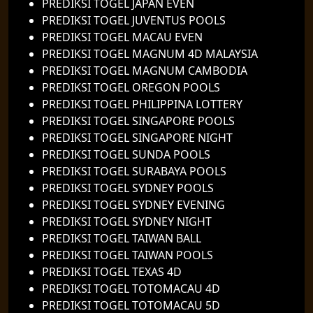
PREDIKSI TOGEL JAPAN EVEN
PREDIKSI TOGEL JUVENTUS POOLS
PREDIKSI TOGEL MACAU EVEN
PREDIKSI TOGEL MAGNUM 4D MALAYSIA
PREDIKSI TOGEL MAGNUM CAMBODIA
PREDIKSI TOGEL OREGON POOLS
PREDIKSI TOGEL PHILIPPINA LOTTERY
PREDIKSI TOGEL SINGAPORE POOLS
PREDIKSI TOGEL SINGAPORE NIGHT
PREDIKSI TOGEL SUNDA POOLS
PREDIKSI TOGEL SURABAYA POOLS
PREDIKSI TOGEL SYDNEY POOLS
PREDIKSI TOGEL SYDNEY EVENING
PREDIKSI TOGEL SYDNEY NIGHT
PREDIKSI TOGEL TAIWAN BALL
PREDIKSI TOGEL TAIWAN POOLS
PREDIKSI TOGEL TEXAS 4D
PREDIKSI TOGEL TOTOMACAU 4D
PREDIKSI TOGEL TOTOMACAU 5D