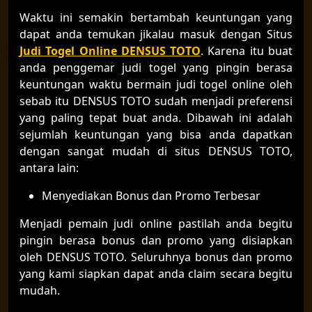
Waktu ini semakin bertambah keuntungan yang
dapat anda temukan jikalau masuk dengan Situs
Judi Togel Online DENSUS TOTO
. Karena itu buat
anda penggemar judi togel yang pingin berasa
keuntungan waktu bermain judi togel online oleh
sebab itu DENSUS TOTO sudah menjadi preferensi
yang paling tepat buat anda. Dibawah ini adalah
sejumlah keuntungan yang bisa anda dapatkan
dengan sangat mudah di situs DENSUS TOTO,
antara lain:
Menyediakan Bonus dan Promo Terbesar
Menjadi pemain judi online pastilah anda begitu
pingin berasa bonus dan promo yang disiapkan
oleh DENSUS TOTO. Seluruhnya bonus dan promo
yang kami siapkan dapat anda claim secara begitu
mudah.