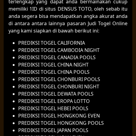
terlengkap yang dapat anda bermainakan cukup
memiliki 1ID di situs DENSUS TOTO, oleh sebab itu
anda segera bisa mendapatkan angka akurat anda
di antara antara lainnya pasaran Judi Togel Online
yang kami siapkan di bawah berikut ini:
PREDIKSI TOGEL CALIFORNIA
PREDIKSI TOGEL CAMBODIA NIGHT
PREDIKSI TOGEL CANADIA POOLS
PREDIKSI TOGEL CHINA NIGHT
PREDIKSI TOGEL CHINA POOLS
PREDIKSI TOGEL CHONBURI POOLS
PREDIKSI TOGEL CHONBURI NIGHT
PREDIKSI TOGEL DEWATA POOLS
PREDIKSI TOGEL EROPA LOTTO
PREDIKSI TOGEL HEBEI POOLS
PREDIKSI TOGEL HONGKONG EVEN
PREDIKSI TOGEL HONGKONG POOLS
PREDIKSI TOGEL JAPAN POOLS