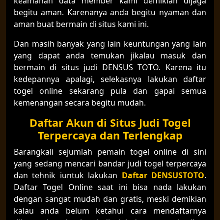
keamanan data member kami demikian dijaga
begitu aman. Karenanya anda begitu nyaman dan
aman buat bermain di situs kami ini.
Dan masih banyak yang lain keuntungan yang lain
yang dapat anda temukan jikalau masuk dan
bermain di situs judi DENSUS TOTO. Karena itu
kedepannya apalagi, selekasnya lakukan daftar
togel online sekarang pula dan gapai semua
kemenangan secara begitu mudah.
Daftar Akun di Situs Judi Togel
Terpercaya dan Terlengkap
Barangkali sejumlah pemain togel online di sini
yang sedang mencari bandar judi togel terpercaya
dan tehnik iuntuk lakukan
Daftar DENSUSTOTO
.
Daftar Togel Online saat ini bisa nada lakukan
dengan sangat mudah dan gratis, meski demikian
kalau anda belum ketahui cara mendaftarnya