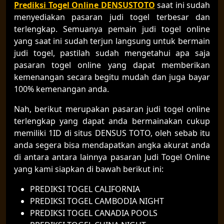
Prediksi Togel Online DENSUSTOTO
saat ini sudah
menyediakan pasaran judi togel terbesar dan
terlengkap. Semuanya pemain judi togel online
yang saat ini sudah terjun langsung untuk bermain
judi togel, pastilah sudah mengetahui apa saja
pasaran togel online yang dapat memberikan
kemenangan secara begitu mudah dan juga bayar
100% kemenangan anda.
Nah, berikut merupakan pasaran judi togel online
terlengkap yang dapat anda bermainakan cukup
memiliki 1ID di situs DENSUS TOTO, oleh sebab itu
anda segera bisa mendapatkan angka akurat anda
di antara antara lainnya pasaran Judi Togel Online
yang kami siapkan di bawah berikut ini:
PREDIKSI TOGEL CALIFORNIA
PREDIKSI TOGEL CAMBODIA NIGHT
PREDIKSI TOGEL CANADIA POOLS