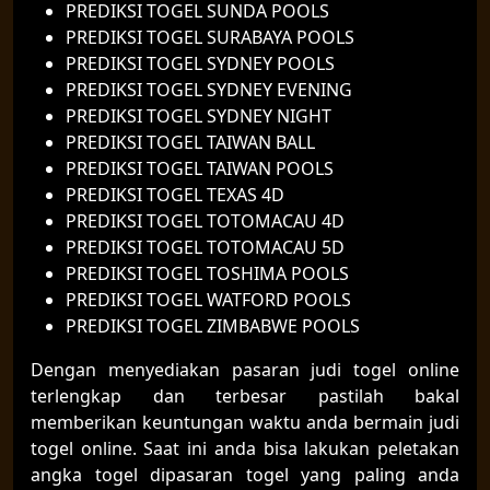
PREDIKSI TOGEL SUNDA POOLS
PREDIKSI TOGEL SURABAYA POOLS
PREDIKSI TOGEL SYDNEY POOLS
PREDIKSI TOGEL SYDNEY EVENING
PREDIKSI TOGEL SYDNEY NIGHT
PREDIKSI TOGEL TAIWAN BALL
PREDIKSI TOGEL TAIWAN POOLS
PREDIKSI TOGEL TEXAS 4D
PREDIKSI TOGEL TOTOMACAU 4D
PREDIKSI TOGEL TOTOMACAU 5D
PREDIKSI TOGEL TOSHIMA POOLS
PREDIKSI TOGEL WATFORD POOLS
PREDIKSI TOGEL ZIMBABWE POOLS
Dengan menyediakan pasaran judi togel online
terlengkap dan terbesar pastilah bakal
memberikan keuntungan waktu anda bermain judi
togel online. Saat ini anda bisa lakukan peletakan
angka togel dipasaran togel yang paling anda