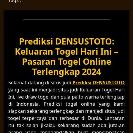
Tags :
Prediksi DENSUSTOTO:
Keluaran Togel Hari Ini –
Pasaran Togel Online
Terlengkap 2024
Selamat datang di situs judi
Prediksi DENSUSTOTO
yang saat ini menjadi situs judi Keluaran Togel Hari
Ini, live draw togel dan pula paito warna terlengkap
di Indonesia. Prediksi togel online yang kami
siapkan sekarang terlengkap dan menjadi situs judi
togel terpercaya dan terbesar di Dunia. Lantaran
itu tak salah jikalau sekarang sudah ada juta-an
orang yang mengandalkan buat menempatkan