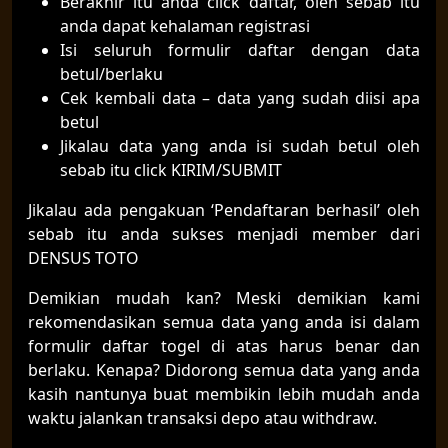
Berakhir itu anda click daftar, oleh sebab itu
anda dapat kehalaman registrasi
Isi seluruh formulir daftar dengan data
betul/berlaku
Cek kembali data – data yang sudah diisi apa
betul
Jikalau data yang anda isi sudah betul oleh
sebab itu click KIRIM/SUBMIT
Jikalau ada pengakuan ‘Pendaftaran berhasil’ oleh
sebab itu anda sukses menjadi member dari
DENSUS TOTO
Demikian mudah kan? Meski demikian kami
rekomendasikan semua data yang anda isi dalam
formulir daftar togel di atas harus benar dan
berlaku. Kenapa? Didorong semua data yang anda
kasih nantunya buat membikin lebih mudah anda
waktu jalankan transaksi depo atau withdraw.