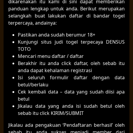
dikarenakan itu kami di sini dapat memberikan
panduan lengkap untuk anda. Berikut merupakan
selangkah buat lakukan daftar di bandar togel
terpercaya, andainya:
Pastikan anda sudah berumur 18+
Kunjungi situs judi togel terpecaya DENSUS
TOTO
Mencari menu daftar / daftar
Berakhir itu anda click daftar, oleh sebab itu
anda dapat kehalaman registrasi
Isi seluruh formulir daftar dengan data
betul/berlaku
Cek kembali data – data yang sudah diisi apa
betul
Jikalau data yang anda isi sudah betul oleh
sebab itu click KIRIM/SUBMIT
Jikalau ada pengakuan ‘Pendaftaran berhasil’ oleh
sebab itu anda sukses menjadi member dari