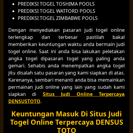
PREDIKSI TOGEL TOSHIMA POOLS
PREDIKSI TOGEL WATFORD POOLS
PREDIKSI TOGEL ZIMBABWE POOLS
Dengan menyediakan pasaran judi togel online
terlengkap dan terbesar pastilah bakal
memberikan keuntungan waktu anda bermain judi
togel online. Saat ini anda bisa lakukan peletakan
angka togel dipasaran togel yang paling anda
gemari. Sehabis anda menempatkan angka togel
jitu disalah satu pasaran yang kami siapkan di atas.
Karenanya, sembari menanti anda bisa memainkan
permainan judi online yang lain yang sudah kami
siapkan di
Situs Judi Online Terpercaya
DENSUSTOTO
.
Keuntungan Masuk Di Situs Judi
Togel Online Terpercaya DENSUS
TOTO