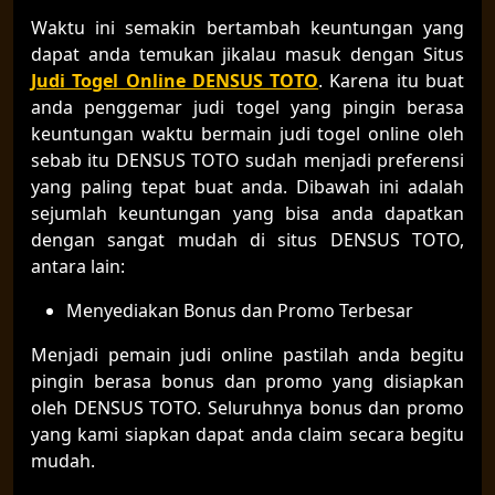
Waktu ini semakin bertambah keuntungan yang
dapat anda temukan jikalau masuk dengan Situs
Judi Togel Online DENSUS TOTO
. Karena itu buat
anda penggemar judi togel yang pingin berasa
keuntungan waktu bermain judi togel online oleh
sebab itu DENSUS TOTO sudah menjadi preferensi
yang paling tepat buat anda. Dibawah ini adalah
sejumlah keuntungan yang bisa anda dapatkan
dengan sangat mudah di situs DENSUS TOTO,
antara lain:
Menyediakan Bonus dan Promo Terbesar
Menjadi pemain judi online pastilah anda begitu
pingin berasa bonus dan promo yang disiapkan
oleh DENSUS TOTO. Seluruhnya bonus dan promo
yang kami siapkan dapat anda claim secara begitu
mudah.