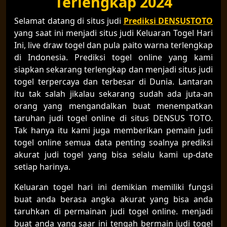
Terlengkap 2024
Selamat datang di situs judi
Prediksi DENSUSTOTO
yang saat ini menjadi situs judi Keluaran Togel Hari
Ini, live draw togel dan pula paito warna terlengkap
di Indonesia. Prediksi togel online yang kami
siapkan sekarang terlengkap dan menjadi situs judi
togel terpercaya dan terbesar di Dunia. Lantaran
itu tak salah jikalau sekarang sudah ada juta-an
orang yang mengandalkan buat menempatkan
taruhan judi togel online di situs DENSUS TOTO.
Tak hanya itu kami juga memberikan pemain judi
togel online semua data penting soalnya prediksi
akurat judi togel yang bisa selalu kami up-date
setiap harinya.
Keluaran togel hari ini demikian memiliki fungsi
buat anda berasa angka akurat yang bisa anda
taruhkan di permainan judi togel online. menjadi
buat anda yang saar ini tengah bermain judi togel