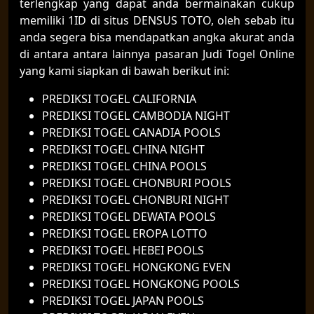
terlengkap yang dapat anda bermainakan cukup
memiliki 1ID di situs DENSUS TOTO, oleh sebab itu
anda segera bisa mendapatkan angka akurat anda
di antara antara lainnya pasaran Judi Togel Online
yang kami siapkan di bawah berikut ini:
PREDIKSI TOGEL CALIFORNIA
PREDIKSI TOGEL CAMBODIA NIGHT
PREDIKSI TOGEL CANADIA POOLS
PREDIKSI TOGEL CHINA NIGHT
PREDIKSI TOGEL CHINA POOLS
PREDIKSI TOGEL CHONBURI POOLS
PREDIKSI TOGEL CHONBURI NIGHT
PREDIKSI TOGEL DEWATA POOLS
PREDIKSI TOGEL EROPA LOTTO
PREDIKSI TOGEL HEBEI POOLS
PREDIKSI TOGEL HONGKONG EVEN
PREDIKSI TOGEL HONGKONG POOLS
PREDIKSI TOGEL JAPAN POOLS