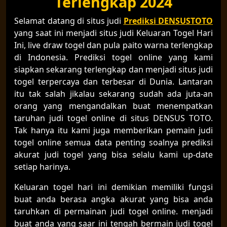
Terlengkap 2024
Selamat datang di situs judi
Prediksi DENSUSTOTO
yang saat ini menjadi situs judi Keluaran Togel Hari
Ini, live draw togel dan pula paito warna terlengkap
di Indonesia. Prediksi togel online yang kami
siapkan sekarang terlengkap dan menjadi situs judi
togel terpercaya dan terbesar di Dunia. Lantaran
itu tak salah jikalau sekarang sudah ada juta-an
orang yang mengandalkan buat menempatkan
taruhan judi togel online di situs DENSUS TOTO.
Tak hanya itu kami juga memberikan pemain judi
togel online semua data penting soalnya prediksi
akurat judi togel yang bisa selalu kami up-date
setiap harinya.
Keluaran togel hari ini demikian memiliki fungsi
buat anda berasa angka akurat yang bisa anda
taruhkan di permainan judi togel online. menjadi
buat anda yang saar ini tengah bermain judi togel