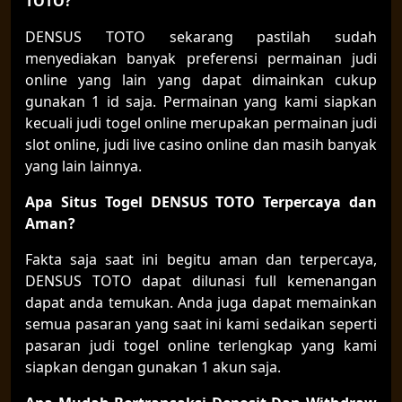
TOTO?
DENSUS TOTO sekarang pastilah sudah
menyediakan banyak preferensi permainan judi
online yang lain yang dapat dimainkan cukup
gunakan 1 id saja. Permainan yang kami siapkan
kecuali judi togel online merupakan permainan judi
slot online, judi live casino online dan masih banyak
yang lain lainnya.
Apa Situs Togel DENSUS TOTO Terpercaya dan
Aman?
Fakta saja saat ini begitu aman dan terpercaya,
DENSUS TOTO dapat dilunasi full kemenangan
dapat anda temukan. Anda juga dapat memainkan
semua pasaran yang saat ini kami sedaikan seperti
pasaran judi togel online terlengkap yang kami
siapkan dengan gunakan 1 akun saja.