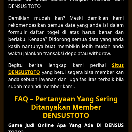
DENSUS TOTO
Demikian mudah kan? Meski demikian kami
rekomendasikan semua data yang anda isi dalam
formulir daftar togel di atas harus benar dan
berlaku. Kenapa? Didorong semua data yang anda
kasih nantunya buat membikin lebih mudah anda
waktu jalankan transaksi depo atau withdraw.
Begitu berita lengkap kami perihal
Situs
DENSUSTOTO
yang betul segera bisa memberikan
anda sebuah layanan dan juga fasilitas terbaik bila
sudah menjadi member kami.
FAQ – Pertanyaan Yang Sering
Ditanyakan Member
DENSUSTOTO
Game Judi Online Apa Yang Ada Di DENSUS