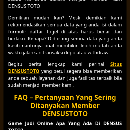
DENSUS TOTO
Demikian mudah kan? Meski demikian kami
rekomendasikan semua data yang anda isi dalam
formulir daftar togel di atas harus benar dan
berlaku. Kenapa? Didorong semua data yang anda
kasih nantunya buat membikin lebih mudah anda
waktu jalankan transaksi depo atau withdraw.
Begitu berita lengkap kami perihal
Situs
DENSUSTOTO
yang betul segera bisa memberikan
anda sebuah layanan dan juga fasilitas terbaik bila
sudah menjadi member kami.
FAQ – Pertanyaan Yang Sering
Ditanyakan Member
DENSUSTOTO
Game Judi Online Apa Yang Ada Di DENSUS