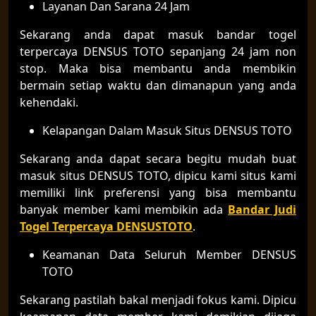
Layanan Dan Sarana 24 Jam
Sekarang anda dapat masuk bandar togel
terpercaya DENSUS TOTO sepanjang 24 jam non
stop. Maka bisa membantu anda membikin
bermain setiap waktu dan dimanapun yang anda
kehendaki.
Kelapangan Dalam Masuk Situs DENSUS TOTO
Sekarang anda dapat secara begitu mudah buat
masuk situs DENSUS TOTO, dipicu kami situs kami
memiliki link preferensi yang bisa membantu
banyak member kami membikin ada
Bandar Judi
Togel Terpercaya DENSUSTOTO
.
Keamanan Data Seluruh Member DENSUS
TOTO
Sekarang pastilah bakal menjadi fokus kami. Dipicu