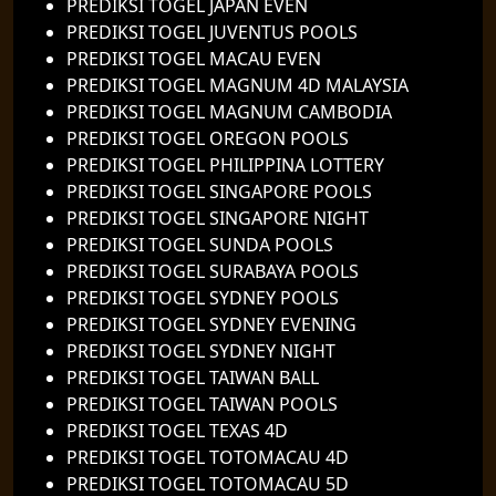
PREDIKSI TOGEL JAPAN EVEN
PREDIKSI TOGEL JUVENTUS POOLS
PREDIKSI TOGEL MACAU EVEN
PREDIKSI TOGEL MAGNUM 4D MALAYSIA
PREDIKSI TOGEL MAGNUM CAMBODIA
PREDIKSI TOGEL OREGON POOLS
PREDIKSI TOGEL PHILIPPINA LOTTERY
PREDIKSI TOGEL SINGAPORE POOLS
PREDIKSI TOGEL SINGAPORE NIGHT
PREDIKSI TOGEL SUNDA POOLS
PREDIKSI TOGEL SURABAYA POOLS
PREDIKSI TOGEL SYDNEY POOLS
PREDIKSI TOGEL SYDNEY EVENING
PREDIKSI TOGEL SYDNEY NIGHT
PREDIKSI TOGEL TAIWAN BALL
PREDIKSI TOGEL TAIWAN POOLS
PREDIKSI TOGEL TEXAS 4D
PREDIKSI TOGEL TOTOMACAU 4D
PREDIKSI TOGEL TOTOMACAU 5D