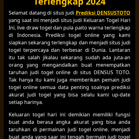
Terlengkap 2024
Selamat datang di situs judi
Prediksi DENSUSTOTO
yang saat ini menjadi situs judi Keluaran Togel Hari
Ini, live draw togel dan pula paito warna terlengkap
di Indonesia. Prediksi togel online yang kami
siapkan sekarang terlengkap dan menjadi situs judi
togel terpercaya dan terbesar di Dunia. Lantaran
itu tak salah jikalau sekarang sudah ada juta-an
orang yang mengandalkan buat menempatkan
taruhan judi togel online di situs DENSUS TOTO.
Tak hanya itu kami juga memberikan pemain judi
togel online semua data penting soalnya prediksi
akurat judi togel yang bisa selalu kami up-date
setiap harinya.
Keluaran togel hari ini demikian memiliki fungsi
buat anda berasa angka akurat yang bisa anda
taruhkan di permainan judi togel online. menjadi
buat anda yang saar ini tengah bermain judi togel