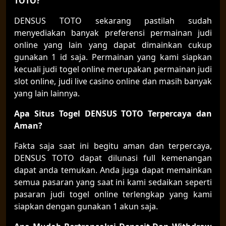
TOTO?
DENSUS TOTO sekarang pastilah sudah
menyediakan banyak preferensi permainan judi
online yang lain yang dapat dimainkan cukup
gunakan 1 id saja. Permainan yang kami siapkan
kecuali judi togel online merupakan permainan judi
slot online, judi live casino online dan masih banyak
yang lain lainnya.
Apa Situs Togel DENSUS TOTO Terpercaya dan
Aman?
Fakta saja saat ini begitu aman dan terpercaya,
DENSUS TOTO dapat dilunasi full kemenangan
dapat anda temukan. Anda juga dapat memainkan
semua pasaran yang saat ini kami sedaikan seperti
pasaran judi togel online terlengkap yang kami
siapkan dengan gunakan 1 akun saja.