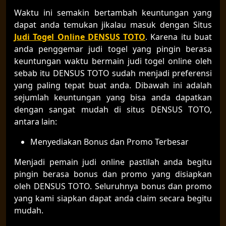
Waktu ini semakin bertambah keuntungan yang
dapat anda temukan jikalau masuk dengan Situs
Judi Togel Online DENSUS TOTO
. Karena itu buat
anda penggemar judi togel yang pingin berasa
keuntungan waktu bermain judi togel online oleh
sebab itu DENSUS TOTO sudah menjadi preferensi
yang paling tepat buat anda. Dibawah ini adalah
sejumlah keuntungan yang bisa anda dapatkan
dengan sangat mudah di situs DENSUS TOTO,
antara lain:
Menyediakan Bonus dan Promo Terbesar
Menjadi pemain judi online pastilah anda begitu
pingin berasa bonus dan promo yang disiapkan
oleh DENSUS TOTO. Seluruhnya bonus dan promo
yang kami siapkan dapat anda claim secara begitu
mudah.