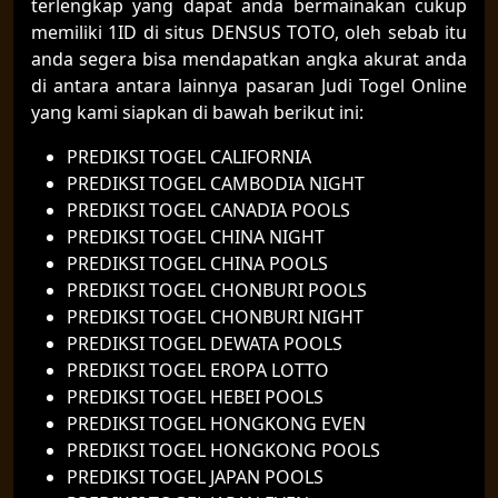
terlengkap yang dapat anda bermainakan cukup
memiliki 1ID di situs DENSUS TOTO, oleh sebab itu
anda segera bisa mendapatkan angka akurat anda
di antara antara lainnya pasaran Judi Togel Online
yang kami siapkan di bawah berikut ini:
PREDIKSI TOGEL CALIFORNIA
PREDIKSI TOGEL CAMBODIA NIGHT
PREDIKSI TOGEL CANADIA POOLS
PREDIKSI TOGEL CHINA NIGHT
PREDIKSI TOGEL CHINA POOLS
PREDIKSI TOGEL CHONBURI POOLS
PREDIKSI TOGEL CHONBURI NIGHT
PREDIKSI TOGEL DEWATA POOLS
PREDIKSI TOGEL EROPA LOTTO
PREDIKSI TOGEL HEBEI POOLS
PREDIKSI TOGEL HONGKONG EVEN
PREDIKSI TOGEL HONGKONG POOLS
PREDIKSI TOGEL JAPAN POOLS