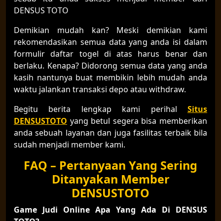
DENSUS TOTO
Demikian mudah kan? Meski demikian kami
rekomendasikan semua data yang anda isi dalam
formulir daftar togel di atas harus benar dan
berlaku. Kenapa? Didorong semua data yang anda
kasih nantunya buat membikin lebih mudah anda
waktu jalankan transaksi depo atau withdraw.
Begitu berita lengkap kami perihal
Situs
DENSUSTOTO
yang betul segera bisa memberikan
anda sebuah layanan dan juga fasilitas terbaik bila
sudah menjadi member kami.
FAQ – Pertanyaan Yang Sering
Ditanyakan Member
DENSUSTOTO
Game Judi Online Apa Yang Ada Di DENSUS