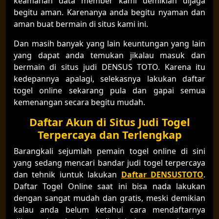
keamanan data member kami demikian dijaga
begitu aman. Karenanya anda begitu nyaman dan
aman buat bermain di situs kami ini.
Dan masih banyak yang lain keuntungan yang lain
yang dapat anda temukan jikalau masuk dan
bermain di situs judi DENSUS TOTO. Karena itu
kedepannya apalagi, selekasnya lakukan daftar
togel online sekarang pula dan gapai semua
kemenangan secara begitu mudah.
Daftar Akun di Situs Judi Togel
Terpercaya dan Terlengkap
Barangkali sejumlah pemain togel online di sini
yang sedang mencari bandar judi togel terpercaya
dan tehnik iuntuk lakukan
Daftar DENSUSTOTO
.
Daftar Togel Online saat ini bisa nada lakukan
dengan sangat mudah dan gratis, meski demikian
kalau anda belum ketahui cara mendaftarnya