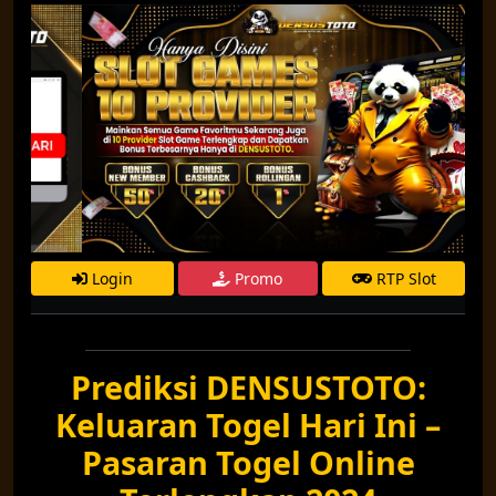
Login
Promo
RTP Slot
Prediksi DENSUSTOTO:
Keluaran Togel Hari Ini –
Pasaran Togel Online