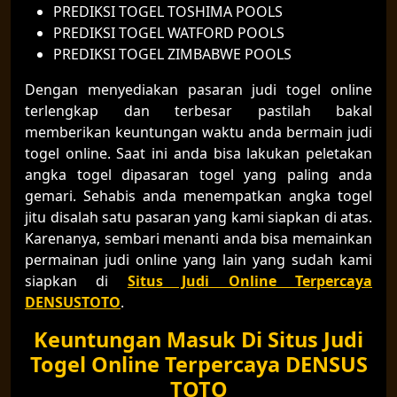
PREDIKSI TOGEL TOSHIMA POOLS
PREDIKSI TOGEL WATFORD POOLS
PREDIKSI TOGEL ZIMBABWE POOLS
Dengan menyediakan pasaran judi togel online
terlengkap dan terbesar pastilah bakal
memberikan keuntungan waktu anda bermain judi
togel online. Saat ini anda bisa lakukan peletakan
angka togel dipasaran togel yang paling anda
gemari. Sehabis anda menempatkan angka togel
jitu disalah satu pasaran yang kami siapkan di atas.
Karenanya, sembari menanti anda bisa memainkan
permainan judi online yang lain yang sudah kami
siapkan di
Situs Judi Online Terpercaya
DENSUSTOTO
.
Keuntungan Masuk Di Situs Judi
Togel Online Terpercaya DENSUS
TOTO