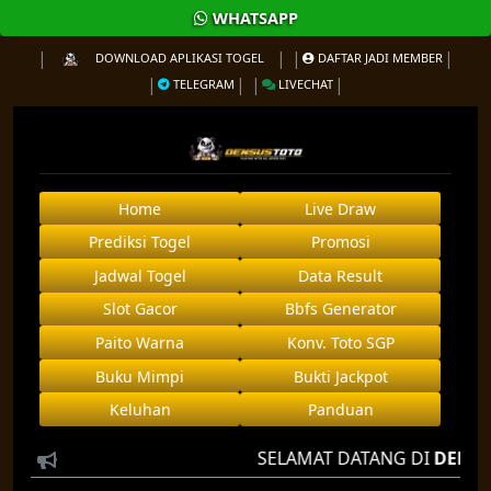
WHATSAPP
DOWNLOAD APLIKASI TOGEL
DAFTAR JADI MEMBER
TELEGRAM
LIVECHAT
Home
Live Draw
Prediksi Togel
Promosi
Jadwal Togel
Data Result
Slot Gacor
Bbfs Generator
Paito Warna
Konv. Toto SGP
Buku Mimpi
Bukti Jackpot
Keluhan
Panduan
SELAMAT DATANG DI
DENSUS