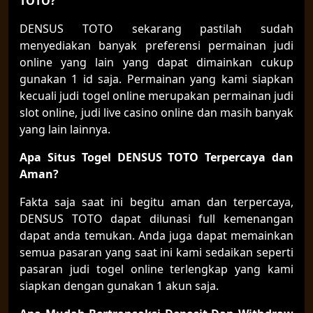
TOTO?
DENSUS TOTO sekarang pastilah sudah
menyediakan banyak preferensi permainan judi
online yang lain yang dapat dimainkan cukup
gunakan 1 id saja. Permainan yang kami siapkan
kecuali judi togel online merupakan permainan judi
slot online, judi live casino online dan masih banyak
yang lain lainnya.
Apa Situs Togel DENSUS TOTO Terpercaya dan
Aman?
Fakta saja saat ini begitu aman dan terpercaya,
DENSUS TOTO dapat dilunasi full kemenangan
dapat anda temukan. Anda juga dapat memainkan
semua pasaran yang saat ini kami sedaikan seperti
pasaran judi togel online terlengkap yang kami
siapkan dengan gunakan 1 akun saja.