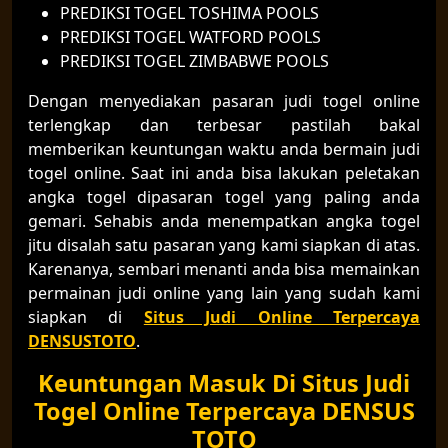
PREDIKSI TOGEL TOSHIMA POOLS
PREDIKSI TOGEL WATFORD POOLS
PREDIKSI TOGEL ZIMBABWE POOLS
Dengan menyediakan pasaran judi togel online
terlengkap dan terbesar pastilah bakal
memberikan keuntungan waktu anda bermain judi
togel online. Saat ini anda bisa lakukan peletakan
angka togel dipasaran togel yang paling anda
gemari. Sehabis anda menempatkan angka togel
jitu disalah satu pasaran yang kami siapkan di atas.
Karenanya, sembari menanti anda bisa memainkan
permainan judi online yang lain yang sudah kami
siapkan di
Situs Judi Online Terpercaya
DENSUSTOTO
.
Keuntungan Masuk Di Situs Judi
Togel Online Terpercaya DENSUS
TOTO