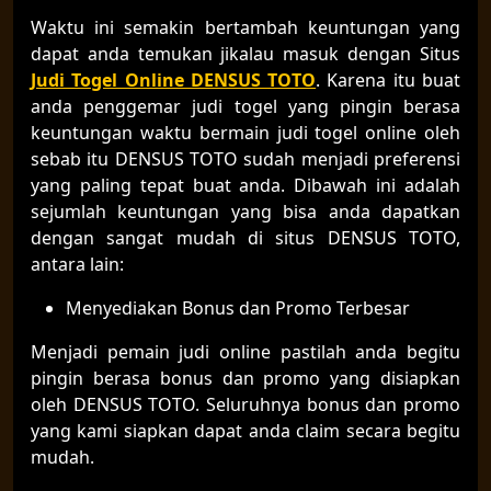
Waktu ini semakin bertambah keuntungan yang
dapat anda temukan jikalau masuk dengan Situs
Judi Togel Online DENSUS TOTO
. Karena itu buat
anda penggemar judi togel yang pingin berasa
keuntungan waktu bermain judi togel online oleh
sebab itu DENSUS TOTO sudah menjadi preferensi
yang paling tepat buat anda. Dibawah ini adalah
sejumlah keuntungan yang bisa anda dapatkan
dengan sangat mudah di situs DENSUS TOTO,
antara lain:
Menyediakan Bonus dan Promo Terbesar
Menjadi pemain judi online pastilah anda begitu
pingin berasa bonus dan promo yang disiapkan
oleh DENSUS TOTO. Seluruhnya bonus dan promo
yang kami siapkan dapat anda claim secara begitu
mudah.