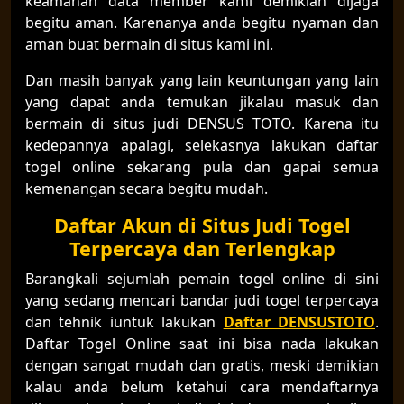
keamanan data member kami demikian dijaga
begitu aman. Karenanya anda begitu nyaman dan
aman buat bermain di situs kami ini.
Dan masih banyak yang lain keuntungan yang lain
yang dapat anda temukan jikalau masuk dan
bermain di situs judi DENSUS TOTO. Karena itu
kedepannya apalagi, selekasnya lakukan daftar
togel online sekarang pula dan gapai semua
kemenangan secara begitu mudah.
Daftar Akun di Situs Judi Togel
Terpercaya dan Terlengkap
Barangkali sejumlah pemain togel online di sini
yang sedang mencari bandar judi togel terpercaya
dan tehnik iuntuk lakukan
Daftar DENSUSTOTO
.
Daftar Togel Online saat ini bisa nada lakukan
dengan sangat mudah dan gratis, meski demikian
kalau anda belum ketahui cara mendaftarnya