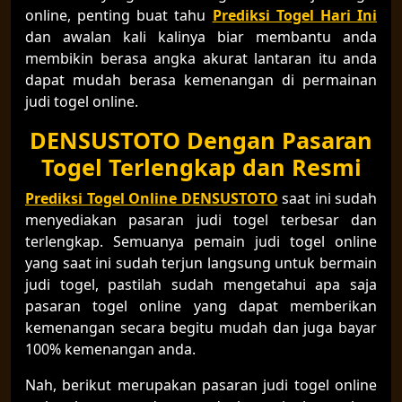
online, penting buat tahu
Prediksi Togel Hari Ini
dan awalan kali kalinya biar membantu anda
membikin berasa angka akurat lantaran itu anda
dapat mudah berasa kemenangan di permainan
judi togel online.
DENSUSTOTO Dengan Pasaran
Togel Terlengkap dan Resmi
Prediksi Togel Online DENSUSTOTO
saat ini sudah
menyediakan pasaran judi togel terbesar dan
terlengkap. Semuanya pemain judi togel online
yang saat ini sudah terjun langsung untuk bermain
judi togel, pastilah sudah mengetahui apa saja
pasaran togel online yang dapat memberikan
kemenangan secara begitu mudah dan juga bayar
100% kemenangan anda.
Nah, berikut merupakan pasaran judi togel online