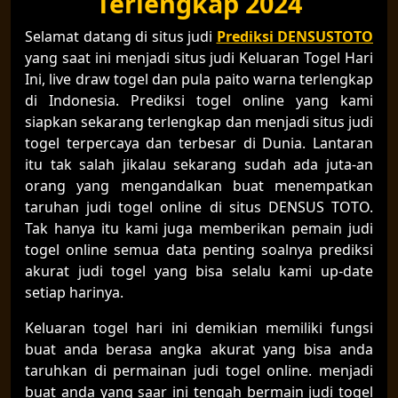
Terlengkap 2024
Selamat datang di situs judi
Prediksi DENSUSTOTO
yang saat ini menjadi situs judi Keluaran Togel Hari
Ini, live draw togel dan pula paito warna terlengkap
di Indonesia. Prediksi togel online yang kami
siapkan sekarang terlengkap dan menjadi situs judi
togel terpercaya dan terbesar di Dunia. Lantaran
itu tak salah jikalau sekarang sudah ada juta-an
orang yang mengandalkan buat menempatkan
taruhan judi togel online di situs DENSUS TOTO.
Tak hanya itu kami juga memberikan pemain judi
togel online semua data penting soalnya prediksi
akurat judi togel yang bisa selalu kami up-date
setiap harinya.
Keluaran togel hari ini demikian memiliki fungsi
buat anda berasa angka akurat yang bisa anda
taruhkan di permainan judi togel online. menjadi
buat anda yang saar ini tengah bermain judi togel