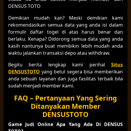
DENSUS TOTO
Demikian mudah kan? Meski demikian kami
rekomendasikan semua data yang anda isi dalam
formulir daftar togel di atas harus benar dan
berlaku. Kenapa? Didorong semua data yang anda
kasih nantunya buat membikin lebih mudah anda
waktu jalankan transaksi depo atau withdraw.
Begitu berita lengkap kami perihal
Situs
DENSUSTOTO
yang betul segera bisa memberikan
anda sebuah layanan dan juga fasilitas terbaik bila
sudah menjadi member kami.
FAQ – Pertanyaan Yang Sering
Ditanyakan Member
DENSUSTOTO
Game Judi Online Apa Yang Ada Di DENSUS