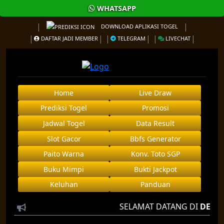
WHATSAPP
DOWNLOAD APLIKASI TOGEL
DAFTAR JADI MEMBER
TELEGRAM
LIVECHAT
Home
Live Draw
Prediksi Togel
Promosi
Jadwal Togel
Data Result
Slot Gacor
Bbfs Generator
Paito Warna
Konv. Toto SGP
Buku Mimpi
Bukti Jackpot
Keluhan
Panduan
SELAMAT DATANG DI
DENSU