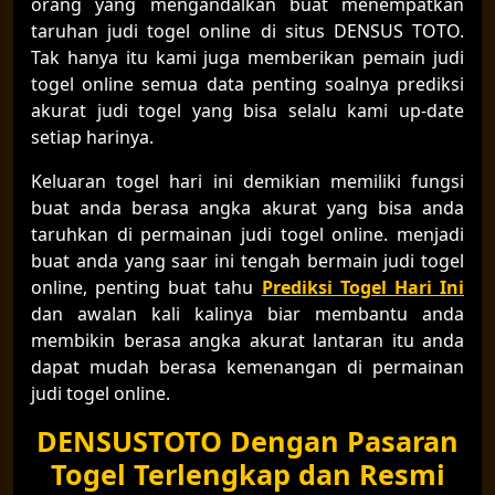
orang yang mengandalkan buat menempatkan
taruhan judi togel online di situs DENSUS TOTO.
Tak hanya itu kami juga memberikan pemain judi
togel online semua data penting soalnya prediksi
akurat judi togel yang bisa selalu kami up-date
setiap harinya.
Keluaran togel hari ini demikian memiliki fungsi
buat anda berasa angka akurat yang bisa anda
taruhkan di permainan judi togel online. menjadi
buat anda yang saar ini tengah bermain judi togel
online, penting buat tahu
Prediksi Togel Hari Ini
dan awalan kali kalinya biar membantu anda
membikin berasa angka akurat lantaran itu anda
dapat mudah berasa kemenangan di permainan
judi togel online.
DENSUSTOTO Dengan Pasaran
Togel Terlengkap dan Resmi