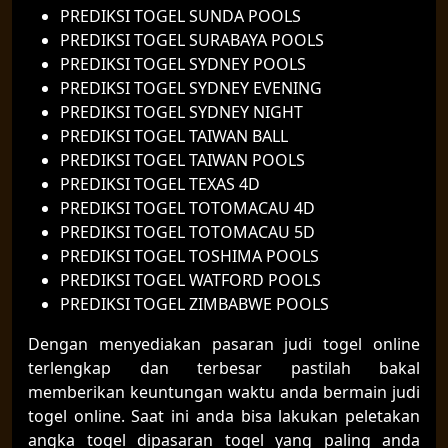
PREDIKSI TOGEL SUNDA POOLS
PREDIKSI TOGEL SURABAYA POOLS
PREDIKSI TOGEL SYDNEY POOLS
PREDIKSI TOGEL SYDNEY EVENING
PREDIKSI TOGEL SYDNEY NIGHT
PREDIKSI TOGEL TAIWAN BALL
PREDIKSI TOGEL TAIWAN POOLS
PREDIKSI TOGEL TEXAS 4D
PREDIKSI TOGEL TOTOMACAU 4D
PREDIKSI TOGEL TOTOMACAU 5D
PREDIKSI TOGEL TOSHIMA POOLS
PREDIKSI TOGEL WATFORD POOLS
PREDIKSI TOGEL ZIMBABWE POOLS
Dengan menyediakan pasaran judi togel online
terlengkap dan terbesar pastilah bakal
memberikan keuntungan waktu anda bermain judi
togel online. Saat ini anda bisa lakukan peletakan
angka togel dipasaran togel yang paling anda