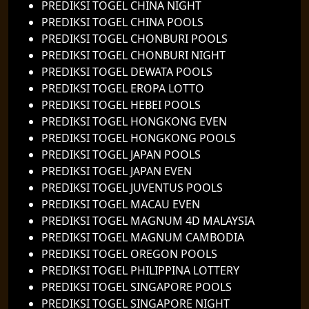
PREDIKSI TOGEL CHINA NIGHT
PREDIKSI TOGEL CHINA POOLS
PREDIKSI TOGEL CHONBURI POOLS
PREDIKSI TOGEL CHONBURI NIGHT
PREDIKSI TOGEL DEWATA POOLS
PREDIKSI TOGEL EROPA LOTTO
PREDIKSI TOGEL HEBEI POOLS
PREDIKSI TOGEL HONGKONG EVEN
PREDIKSI TOGEL HONGKONG POOLS
PREDIKSI TOGEL JAPAN POOLS
PREDIKSI TOGEL JAPAN EVEN
PREDIKSI TOGEL JUVENTUS POOLS
PREDIKSI TOGEL MACAU EVEN
PREDIKSI TOGEL MAGNUM 4D MALAYSIA
PREDIKSI TOGEL MAGNUM CAMBODIA
PREDIKSI TOGEL OREGON POOLS
PREDIKSI TOGEL PHILIPPINA LOTTERY
PREDIKSI TOGEL SINGAPORE POOLS
PREDIKSI TOGEL SINGAPORE NIGHT