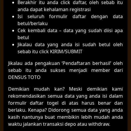
Berakhir itu anda click daftar, oleh sebab itu
anda dapat kehalaman registrasi
Isi seluruh formulir daftar dengan data
betul/berlaku
Cek kembali data – data yang sudah diisi apa
betul
Jikalau data yang anda isi sudah betul oleh
sebab itu click KIRIM/SUBMIT
Jikalau ada pengakuan ‘Pendaftaran berhasil’ oleh
sebab itu anda sukses menjadi member dari
DENSUS TOTO
Demikian mudah kan? Meski demikian kami
rekomendasikan semua data yang anda isi dalam
formulir daftar togel di atas harus benar dan
berlaku. Kenapa? Didorong semua data yang anda
kasih nantunya buat membikin lebih mudah anda
waktu jalankan transaksi depo atau withdraw.