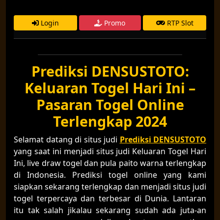
…
Login
Promo
RTP Slot
Prediksi DENSUSTOTO:
Keluaran Togel Hari Ini –
Pasaran Togel Online
Terlengkap 2024
Selamat datang di situs judi
Prediksi DENSUSTOTO
yang saat ini menjadi situs judi Keluaran Togel Hari
Ini, live draw togel dan pula paito warna terlengkap
di Indonesia. Prediksi togel online yang kami
siapkan sekarang terlengkap dan menjadi situs judi
togel terpercaya dan terbesar di Dunia. Lantaran
itu tak salah jikalau sekarang sudah ada juta-an