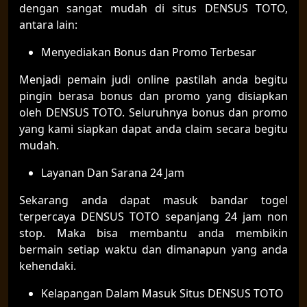
dengan sangat mudah di situs DENSUS TOTO,
antara lain:
Menyediakan Bonus dan Promo Terbesar
Menjadi pemain judi online pastilah anda begitu
pingin berasa bonus dan promo yang disiapkan
oleh DENSUS TOTO. Seluruhnya bonus dan promo
yang kami siapkan dapat anda claim secara begitu
mudah.
Layanan Dan Sarana 24 Jam
Sekarang anda dapat masuk bandar togel
terpercaya DENSUS TOTO sepanjang 24 jam non
stop. Maka bisa membantu anda membikin
bermain setiap waktu dan dimanapun yang anda
kehendaki.
Kelapangan Dalam Masuk Situs DENSUS TOTO