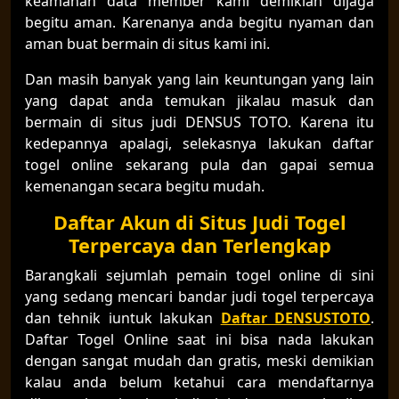
keamanan data member kami demikian dijaga
begitu aman. Karenanya anda begitu nyaman dan
aman buat bermain di situs kami ini.
Dan masih banyak yang lain keuntungan yang lain
yang dapat anda temukan jikalau masuk dan
bermain di situs judi DENSUS TOTO. Karena itu
kedepannya apalagi, selekasnya lakukan daftar
togel online sekarang pula dan gapai semua
kemenangan secara begitu mudah.
Daftar Akun di Situs Judi Togel
Terpercaya dan Terlengkap
Barangkali sejumlah pemain togel online di sini
yang sedang mencari bandar judi togel terpercaya
dan tehnik iuntuk lakukan
Daftar DENSUSTOTO
.
Daftar Togel Online saat ini bisa nada lakukan
dengan sangat mudah dan gratis, meski demikian
kalau anda belum ketahui cara mendaftarnya