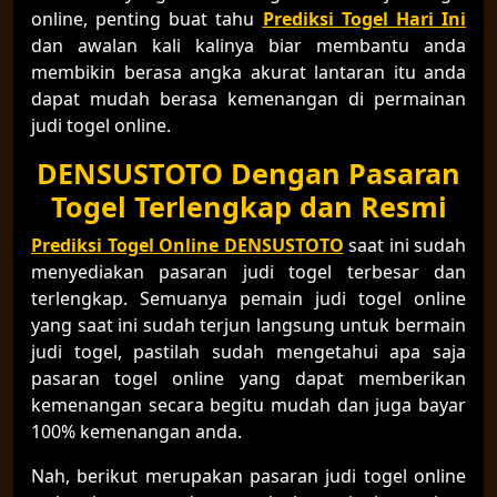
online, penting buat tahu
Prediksi Togel Hari Ini
dan awalan kali kalinya biar membantu anda
membikin berasa angka akurat lantaran itu anda
dapat mudah berasa kemenangan di permainan
judi togel online.
DENSUSTOTO Dengan Pasaran
Togel Terlengkap dan Resmi
Prediksi Togel Online DENSUSTOTO
saat ini sudah
menyediakan pasaran judi togel terbesar dan
terlengkap. Semuanya pemain judi togel online
yang saat ini sudah terjun langsung untuk bermain
judi togel, pastilah sudah mengetahui apa saja
pasaran togel online yang dapat memberikan
kemenangan secara begitu mudah dan juga bayar
100% kemenangan anda.
Nah, berikut merupakan pasaran judi togel online