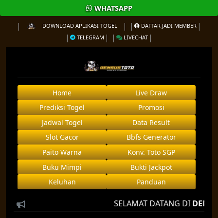
WHATSAPP
DOWNLOAD APLIKASI TOGEL
DAFTAR JADI MEMBER
TELEGRAM
LIVECHAT
Home
Live Draw
Prediksi Togel
Promosi
Jadwal Togel
Data Result
Slot Gacor
Bbfs Generator
Paito Warna
Konv. Toto SGP
Buku Mimpi
Bukti Jackpot
Keluhan
Panduan
SELAMAT DATANG DI
DENSUS