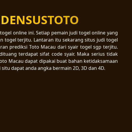
el DENSUSTOTO
ogel online ini. Setiap pemain judi togel online yang
gel terjitu. Lantaran itu sekarang situs judi togel
prediksi Toto Macau dari syair togel sgp terjitu.
uang terdapat sifat code syair. Maka serius tidak
ir Toto Macau dapat dipakai buat bahan ketidaksamaan
 di situ dapat anda angka bermain 2D, 3D dan 4D.