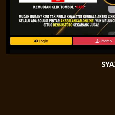
Login
Promo
SYA