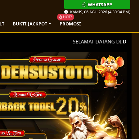
WHATSAPP
KAMIS, 06 AGU 2026 (
4:30:35 PM
)
LT
BUKTI JACKPOT
PROMOSI
SELAMAT DATANG DI
DENSUSTO