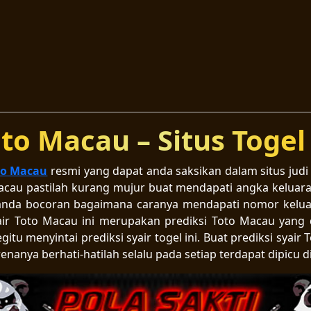
Toto Macau – Situs Tog
oto Macau
resmi yang dapat anda saksikan dalam situs judi t
u pastilah kurang mujur buat mendapati angka keluaran to
a bocoran bagaimana caranya mendapati nomor keluaran 
 Toto Macau ini merupakan prediksi Toto Macau yang dit
itu menyintai prediksi syair togel ini. Buat prediksi sya
arenanya berhati-hatilah selalu pada setiap terdapat dipicu