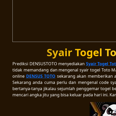
Syair Togel 
Prediksi DENSUSTOTO menyediakan
Syair Togel T
tidak memandang dan mengenal syair togel Toto Maca
online
DENSUS TOTO
sekarang akan memberikan and
Sekarang anda cuma perlu dan mengenal code syair
bertanya-tanya jikalau sejumlah penggemar togel beg
mencari angka jitu yang bisa keluar pada hari ini. K