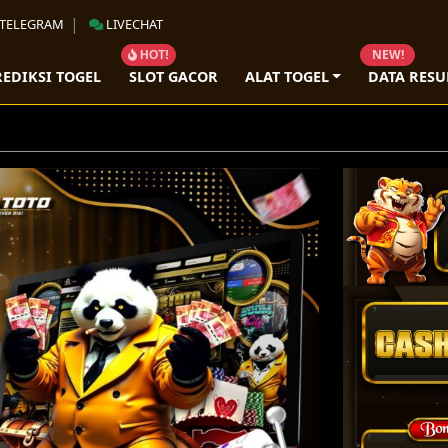
TELEGRAM
LIVECHAT
REDIKSI TOGEL
SLOT GACOR
ALAT TOGEL
DATA RESU