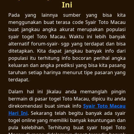
Ini
Pada yang lainnya sumber yang bisa kita
menggunakan buat terasa code Syair Toto Macau
buat jangkau angka akurat merupakan populasi
syair togel Toto Macau. Waktu ini lebih banyak
alternatif forum-syair- sgp yang terdapat dan bisa
ditetapkan. Kita dapat jangkau banyak info dari
populasi itu terhitung info bocoran perihal angka
keluaran dan angka prediksi yang bisa kita pasang
taruhan setiap harinya menurut tipe pasaran yang
terdapat.
Dalam hal ini Jikalau anda memanglah pingin
bermain di pasar togel Toto Macau, dipicu itu anda
direkomendasi buat simak info
Syair Toto Macau
Hari Ini
. Sekarang telah begitu banyak ada syair
togel online yang memiliki banyak keuntungan dan
pula kelebihan. Terhitung buat syair togel Toto