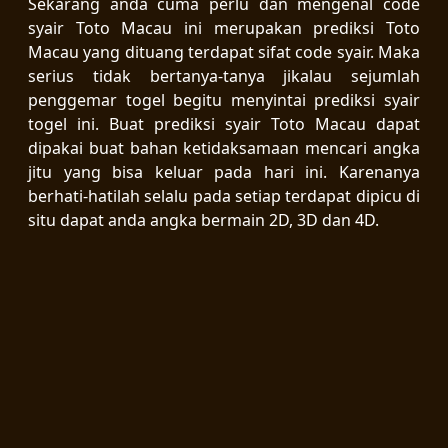
Sekarang anda cuma perlu dan mengenal code
syair Toto Macau ini merupakan prediksi Toto
Macau yang dituang terdapat sifat code syair. Maka
serius tidak bertanya-tanya jikalau sejumlah
penggemar togel begitu menyintai prediksi syair
togel ini. Buat prediksi syair Toto Macau dapat
dipakai buat bahan ketidaksamaan mencari angka
jitu yang bisa keluar pada hari ini. Karenanya
berhati-hatilah selalu pada setiap terdapat dipicu di
situ dapat anda angka bermain 2D, 3D dan 4D.