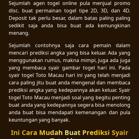
Sejumlah agen togel online pula menjual promo
disc. buat permainan togel tipe 2D, 3D, dan 4D.
Deposit tak perlu besar, dalam batas paling paling
sedikit saja anda bisa buat ada kemungkinan
menang.
Sejumlah contohnya saja cara pemain dalam
mencari prediksi angka yang bisa keluar. Ada yang
menggunakan rumus, makna mimpi, juga ada juga
yang membaca syair gambar togel hari ini. Pada
syair togel Toto Macau hari ini yang telah menjadi
cara paling jitu buat anda mengenal dan membaca
prediksi angka yang kedepannya akan keluar. Syair
togel Toto Macau menjadi soal yang begitu penting
buat anda yang kedepannya segera bisa menolong
anda buat bisa mendapati kemenangan dan pula
keuntungan yang banyak.
Ini Cara Mudah Buat Prediksi Syair