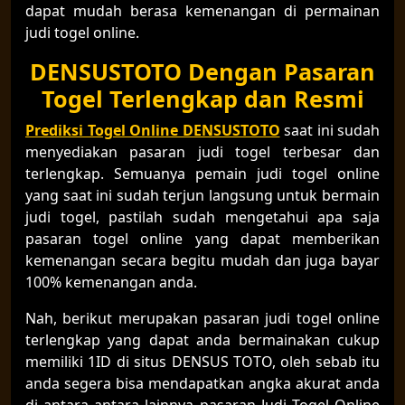
dapat mudah berasa kemenangan di permainan
judi togel online.
DENSUSTOTO Dengan Pasaran
Togel Terlengkap dan Resmi
Prediksi Togel Online DENSUSTOTO
saat ini sudah
menyediakan pasaran judi togel terbesar dan
terlengkap. Semuanya pemain judi togel online
yang saat ini sudah terjun langsung untuk bermain
judi togel, pastilah sudah mengetahui apa saja
pasaran togel online yang dapat memberikan
kemenangan secara begitu mudah dan juga bayar
100% kemenangan anda.
Nah, berikut merupakan pasaran judi togel online
terlengkap yang dapat anda bermainakan cukup
memiliki 1ID di situs DENSUS TOTO, oleh sebab itu
anda segera bisa mendapatkan angka akurat anda
di antara antara lainnya pasaran Judi Togel Online