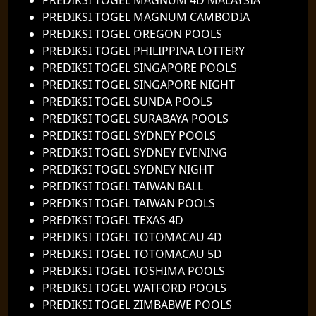
PREDIKSI TOGEL MAGNUM CAMBODIA
PREDIKSI TOGEL OREGON POOLS
PREDIKSI TOGEL PHILIPPINA LOTTERY
PREDIKSI TOGEL SINGAPORE POOLS
PREDIKSI TOGEL SINGAPORE NIGHT
PREDIKSI TOGEL SUNDA POOLS
PREDIKSI TOGEL SURABAYA POOLS
PREDIKSI TOGEL SYDNEY POOLS
PREDIKSI TOGEL SYDNEY EVENING
PREDIKSI TOGEL SYDNEY NIGHT
PREDIKSI TOGEL TAIWAN BALL
PREDIKSI TOGEL TAIWAN POOLS
PREDIKSI TOGEL TEXAS 4D
PREDIKSI TOGEL TOTOMACAU 4D
PREDIKSI TOGEL TOTOMACAU 5D
PREDIKSI TOGEL TOSHIMA POOLS
PREDIKSI TOGEL WATFORD POOLS
PREDIKSI TOGEL ZIMBABWE POOLS