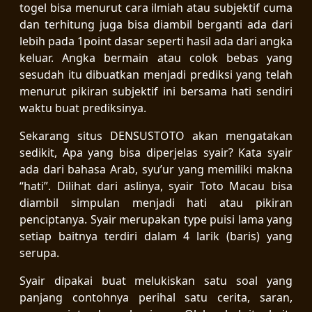
togel bisa menurut cara ilmiah atau subjektif cuma
dan terhitung juga bisa diambil berganti ada dari
lebih pada 1point dasar seperti hasil ada dari angka
keluar. Angka bermain atau colok bebas yang
sesudah itu dibuatkan menjadi prediksi yang telah
menurut pikiran subjektif ini bersama hati sendiri
waktu buat prediksinya.
Sekarang situs DENSUSTOTO akan mengatakan
sedikit, Apa yang bisa diperjelas syair? Kata syair
ada dari bahasa Arab, syu’ur yang memiliki makna
“hati”. Dilihat dari aslinya, syair Toto Macau bisa
diambil simpulan menjadi hati atau pikiran
penciptanya. Syair merupakan type puisi lama yang
setiap baitnya terdiri dalam 4 larik (baris) yang
serupa.
Syair dipakai buat melukiskan satu soal yang
panjang contohnya perihal satu cerita, saran,