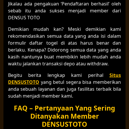
Jikalau ada pengakuan ‘Pendaftaran berhasil’ oleh
sebab itu anda sukses menjadi member dari
DENSUS TOTO
Demikian mudah kan? Meski demikian kami
rekomendasikan semua data yang anda isi dalam
formulir daftar togel di atas harus benar dan
berlaku. Kenapa? Didorong semua data yang anda
kasih nantunya buat membikin lebih mudah anda
waktu jalankan transaksi depo atau withdraw.
Begitu berita lengkap kami perihal
Situs
DENSUSTOTO
yang betul segera bisa memberikan
anda sebuah layanan dan juga fasilitas terbaik bila
sudah menjadi member kami.
FAQ – Pertanyaan Yang Sering
Ditanyakan Member
DENSUSTOTO