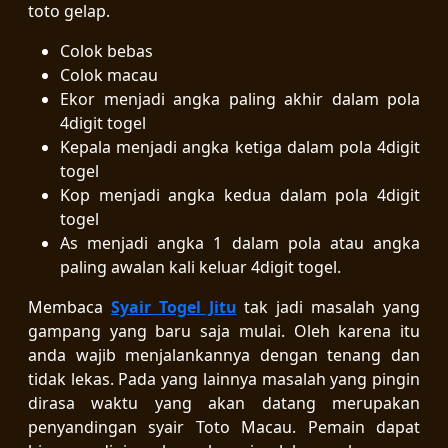
toto gelap.
Colok bebas
Colok macau
Ekor menjadi angka paling akhir dalam pola
4digit togel
Kepala menjadi angka ketiga dalam pola 4digit
togel
Kop menjadi angka kedua dalam pola 4digit
togel
As menjadi angka 1 dalam pola atau angka
paling awalan kali keluar 4digit togel.
Membaca
Syair Togel Jitu
tak jadi masalah yang
gampang yang baru saja mulai. Oleh karena itu
anda wajib menjalankannya dengan tenang dan
tidak lekas. Pada yang lainnya masalah yang pingin
dirasa waktu yang akan datang merupakan
penyandingan syair Toto Macau. Pemain dapat