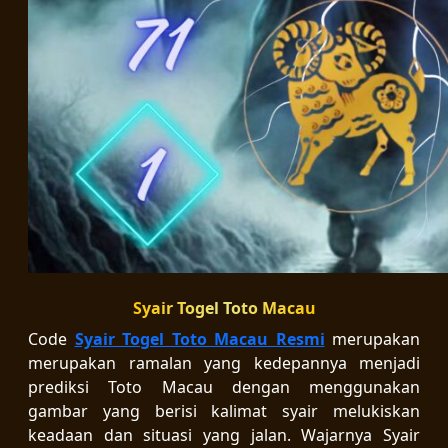
Syair Togel Toto Macau
Code
Syair Togel Toto Macau Resmi
merupakan
merupakan ramalan yang kedepannya menjadi
prediksi Toto Macau dengan menggunakan
gambar yang berisi kalimat syair melukiskan
keadaan dan situasi yang jalan. Wajarnya Syair