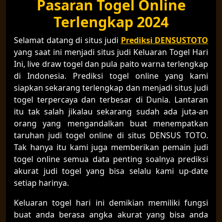
Pasaran Togel Online
Terlengkap 2024
Selamat datang di situs judi
Prediksi DENSUSTOTO
yang saat ini menjadi situs judi Keluaran Togel Hari
Ini, live draw togel dan pula paito warna terlengkap
di Indonesia. Prediksi togel online yang kami
siapkan sekarang terlengkap dan menjadi situs judi
togel terpercaya dan terbesar di Dunia. Lantaran
itu tak salah jikalau sekarang sudah ada juta-an
orang yang mengandalkan buat menempatkan
taruhan judi togel online di situs DENSUS TOTO.
Tak hanya itu kami juga memberikan pemain judi
togel online semua data penting soalnya prediksi
akurat judi togel yang bisa selalu kami up-date
setiap harinya.
Keluaran togel hari ini demikian memiliki fungsi
buat anda berasa angka akurat yang bisa anda