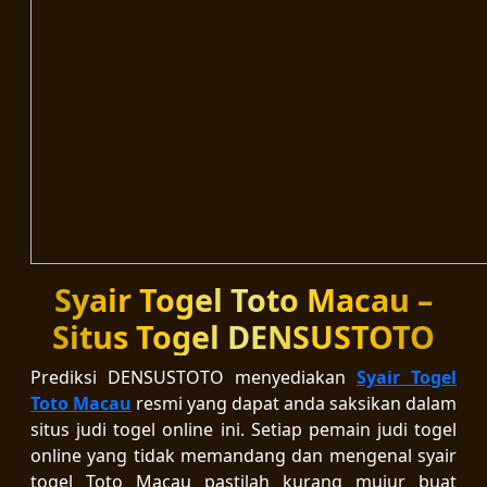
Syair Togel Toto Macau –
Situs Togel DENSUSTOTO
Prediksi DENSUSTOTO menyediakan
Syair Togel
Toto Macau
resmi yang dapat anda saksikan dalam
situs judi togel online ini. Setiap pemain judi togel
online yang tidak memandang dan mengenal syair
togel Toto Macau pastilah kurang mujur buat