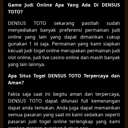
Game Judi Online Apa Yang Ada Di DENSUS
TOTO?
DENSUS TOTO sekarang pastilah sudah
menyediakan banyak preferensi permainan judi
online yang lain yang dapat dimainkan cukup
gunakan 1 id saja. Permainan yang kami siapkan
kecuali judi togel online merupakan permainan judi
slot online, judi live casino online dan masih banyak
yang lain lainnya.
Apa Situs Togel DENSUS TOTO Terpercaya dan
Aman?
Fakta saja saat ini begitu aman dan terpercaya,
DENSUS TOTO dapat dilunasi full kemenangan
dapat anda temukan. Anda juga dapat memainkan
semua pasaran yang saat ini kami sedaikan seperti
pasaran judi togel online terlengkap yang kami