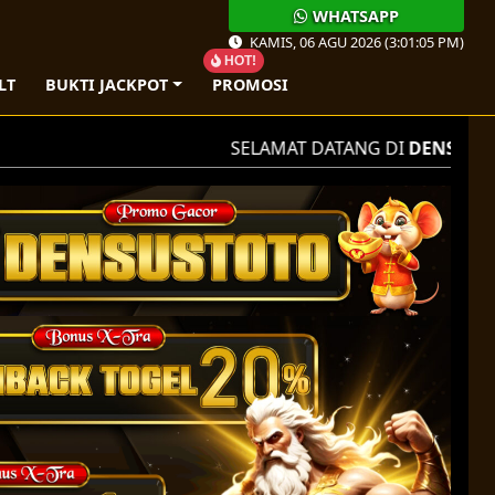
WHATSAPP
KAMIS, 06 AGU 2026 (
3:01:07 PM
)
LT
BUKTI JACKPOT
PROMOSI
SELAMAT DATANG DI
DENSUSTOTO
AGEN