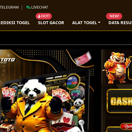
TELEGRAM
LIVECHAT
REDIKSI TOGEL
SLOT GACOR
ALAT TOGEL
DATA RESU