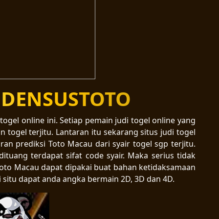
el DENSUSTOTO
ogel online ini. Setiap pemain judi togel online yang
gel terjitu. Lantaran itu sekarang situs judi togel
prediksi Toto Macau dari syair togel sgp terjitu.
uang terdapat sifat code syair. Maka serius tidak
ir Toto Macau dapat dipakai buat bahan ketidaksamaan
 di situ dapat anda angka bermain 2D, 3D dan 4D.