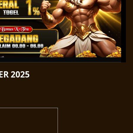
ER 2025