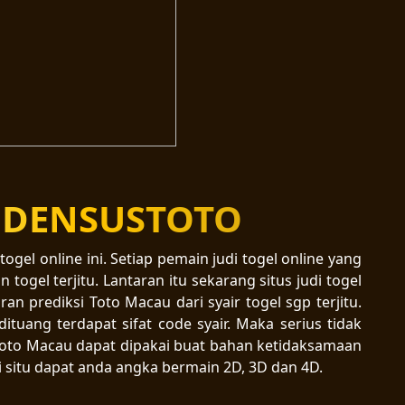
el DENSUSTOTO
ogel online ini. Setiap pemain judi togel online yang
gel terjitu. Lantaran itu sekarang situs judi togel
prediksi Toto Macau dari syair togel sgp terjitu.
uang terdapat sifat code syair. Maka serius tidak
ir Toto Macau dapat dipakai buat bahan ketidaksamaan
 di situ dapat anda angka bermain 2D, 3D dan 4D.