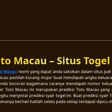
Toto Macau – Situs Tog
oto Macau
resmi yang dapat anda saksikan dalam situs judi t
u pastilah kurang mujur buat mendapati angka keluaran to
a bocoran bagaimana caranya mendapati nomor keluaran 
 Toto Macau ini merupakan prediksi Toto Macau yang dit
itu menyintai prediksi syair togel ini. Buat prediksi sya
arenanya berhati-hatilah selalu pada setiap terdapat dipicu