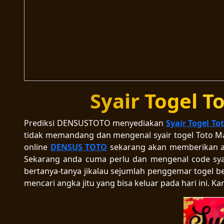
Syair Togel 
Prediksi DENSUSTOTO menyediakan
Syair Togel T
tidak memandang dan mengenal syair togel Toto Maca
online
DENSUS TOTO
sekarang akan memberikan and
Sekarang anda cuma perlu dan mengenal code syair
bertanya-tanya jikalau sejumlah penggemar togel beg
mencari angka jitu yang bisa keluar pada hari ini. K