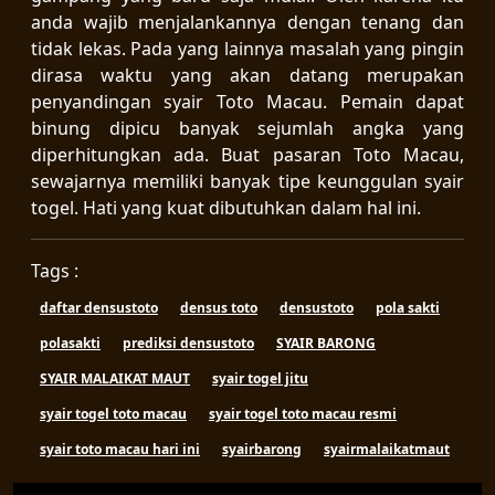
anda wajib menjalankannya dengan tenang dan
tidak lekas. Pada yang lainnya masalah yang pingin
dirasa waktu yang akan datang merupakan
penyandingan syair Toto Macau. Pemain dapat
binung dipicu banyak sejumlah angka yang
diperhitungkan ada. Buat pasaran Toto Macau,
sewajarnya memiliki banyak tipe keunggulan syair
togel. Hati yang kuat dibutuhkan dalam hal ini.
Tags :
daftar densustoto
densus toto
densustoto
pola sakti
polasakti
prediksi densustoto
SYAIR BARONG
SYAIR MALAIKAT MAUT
syair togel jitu
syair togel toto macau
syair togel toto macau resmi
syair toto macau hari ini
syairbarong
syairmalaikatmaut