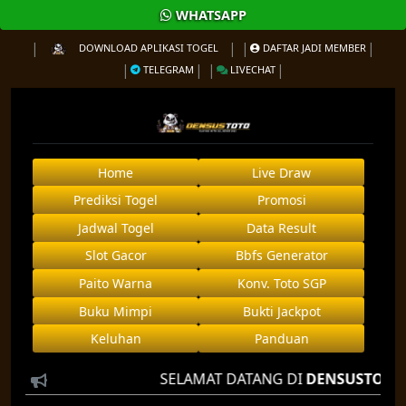
WHATSAPP
DOWNLOAD APLIKASI TOGEL
DAFTAR JADI MEMBER
TELEGRAM
LIVECHAT
Home
Live Draw
Prediksi Togel
Promosi
Jadwal Togel
Data Result
Slot Gacor
Bbfs Generator
Paito Warna
Konv. Toto SGP
Buku Mimpi
Bukti Jackpot
Keluhan
Panduan
SELAMAT DATANG DI
DENSUSTOTO
AGEN