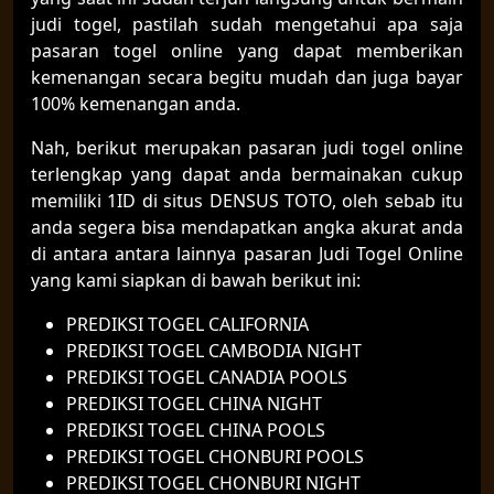
judi togel, pastilah sudah mengetahui apa saja
pasaran togel online yang dapat memberikan
kemenangan secara begitu mudah dan juga bayar
100% kemenangan anda.
Nah, berikut merupakan pasaran judi togel online
terlengkap yang dapat anda bermainakan cukup
memiliki 1ID di situs DENSUS TOTO, oleh sebab itu
anda segera bisa mendapatkan angka akurat anda
di antara antara lainnya pasaran Judi Togel Online
yang kami siapkan di bawah berikut ini:
PREDIKSI TOGEL CALIFORNIA
PREDIKSI TOGEL CAMBODIA NIGHT
PREDIKSI TOGEL CANADIA POOLS
PREDIKSI TOGEL CHINA NIGHT
PREDIKSI TOGEL CHINA POOLS
PREDIKSI TOGEL CHONBURI POOLS
PREDIKSI TOGEL CHONBURI NIGHT