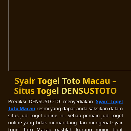
Syair Togel Toto Macau –
Situs Togel DENSUSTOTO
Prediksi DENSUSTOTO menyediakan
Syair Togel
Toto Macau
resmi yang dapat anda saksikan dalam
situs judi togel online ini. Setiap pemain judi togel
online yang tidak memandang dan mengenal syair
togel Toto Macau pastilah kurang mujur buat