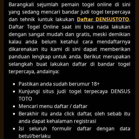
Barangkali sejumlah pemain togel online di sini
yang sedang mencari bandar judi togel terpercaya
dan tehnik iuntuk lakukan
Daftar DENSUSTOTO
.
Daftar Togel Online saat ini bisa nada lakukan
dengan sangat mudah dan gratis, meski demikian
kalau anda belum ketahui cara mendaftarnya
dikarenakan itu kami di sini dapat memberikan
panduan lengkap untuk anda. Berikut merupakan
selangkah buat lakukan daftar di bandar togel
terpercaya, andainya:
Pastikan anda sudah berumur 18+
Kunjungi situs judi togel terpecaya DENSUS
TOTO
Mencari menu daftar / daftar
Berakhir itu anda click daftar, oleh sebab itu
anda dapat kehalaman registrasi
Isi seluruh formulir daftar dengan data
betul/berlaku