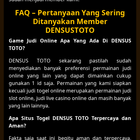
FAQ – Pertanyaan Yang Sering
Ditanyakan Member
DENSUSTOTO
Game Judi Online Apa Yang Ada Di DENSUS
TOTO?
DENSUS TOTO sekarang pastilah sudah
menyediakan banyak preferensi permainan judi
online yang lain yang dapat dimainkan cukup
gunakan 1 id saja. Permainan yang kami siapkan
kecuali judi togel online merupakan permainan judi
slot online, judi live casino online dan masih banyak
yang lain lainnya.
Apa Situs Togel DENSUS TOTO Terpercaya dan
Aman?
Fakta saja saat ini begitu aman dan terpercaya,