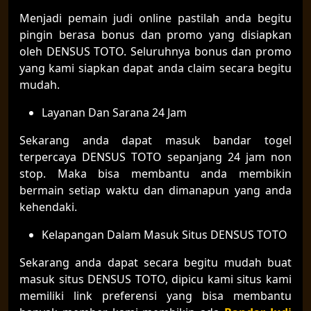
Menjadi pemain judi online pastilah anda begitu
pingin berasa bonus dan promo yang disiapkan
oleh DENSUS TOTO. Seluruhnya bonus dan promo
yang kami siapkan dapat anda claim secara begitu
mudah.
Layanan Dan Sarana 24 Jam
Sekarang anda dapat masuk bandar togel
terpercaya DENSUS TOTO sepanjang 24 jam non
stop. Maka bisa membantu anda membikin
bermain setiap waktu dan dimanapun yang anda
kehendaki.
Kelapangan Dalam Masuk Situs DENSUS TOTO
Sekarang anda dapat secara begitu mudah buat
masuk situs DENSUS TOTO, dipicu kami situs kami
memiliki link preferensi yang bisa membantu