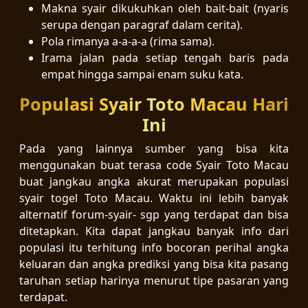
Makna syair dikukuhkan oleh bait-bait (nyaris
serupa dengan paragraf dalam cerita).
Pola rimanya a-a-a-a (rima sama).
Irama jalan pada setiap tengah baris pada
empat hingga sampai enam suku kata.
Populasi Syair Toto Macau Hari
Ini
Pada yang lainnya sumber yang bisa kita
menggunakan buat terasa code Syair Toto Macau
buat jangkau angka akurat merupakan populasi
syair togel Toto Macau. Waktu ini lebih banyak
alternatif forum-syair- sgp yang terdapat dan bisa
ditetapkan. Kita dapat jangkau banyak info dari
populasi itu terhitung info bocoran perihal angka
keluaran dan angka prediksi yang bisa kita pasang
taruhan setiap harinya menurut tipe pasaran yang
terdapat.