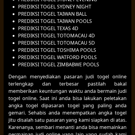
PREDIKSI TOGEL SYDNEY NIGHT
PREDIKSI TOGEL TAIWAN BALL
PREDIKSI TOGEL TAIWAN POOLS
PREDIKSI TOGEL TEXAS 4D
PREDIKSI TOGEL TOTOMACAU 4D
PREDIKSI TOGEL TOTOMACAU 5D
PREDIKSI TOGEL TOSHIMA POOLS
PREDIKSI TOGEL WATFORD POOLS
PREDIKSI TOGEL ZIMBABWE POOLS
Dengan menyediakan pasaran judi togel online
terlengkap dan terbesar pastilah bakal
memberikan keuntungan waktu anda bermain judi
togel online. Saat ini anda bisa lakukan peletakan
angka togel dipasaran togel yang paling anda
gemari. Sehabis anda menempatkan angka togel
jitu disalah satu pasaran yang kami siapkan di atas.
Karenanya, sembari menanti anda bisa memainkan
permainan judi online yang lain yang sudah kami