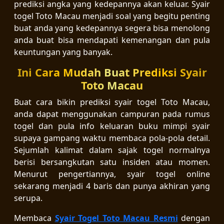
prediksi angka yang kedepannya akan keluar. Syair
togel Toto Macau menjadi soal yang begitu penting
buat anda yang kedepannya segera bisa menolong
anda buat bisa mendapati kemenangan dan pula
keuntungan yang banyak.
Ini Cara Mudah Buat Prediksi Syair
Toto Macau
Buat cara bikin prediksi syair togel Toto Macau,
anda dapat menggunakan campuran pada rumus
togel dan pula info keluaran buku mimpi syair
supaya gampang waktu membaca pola-pola detail.
Sejumlah kalimat dalam sajak togel normalnya
berisi bersangkutan satu insiden atau momen.
Menurut pengertiannya, syair togel online
sekarang menjadi 4 baris dan punya akhiran yang
serupa.
Membaca
Syair Togel Toto Macau Resmi
dengan