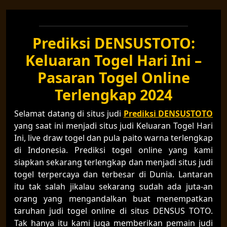
Prediksi DENSUSTOTO:
Keluaran Togel Hari Ini –
Pasaran Togel Online
Terlengkap 2024
Selamat datang di situs judi
Prediksi DENSUSTOTO
yang saat ini menjadi situs judi Keluaran Togel Hari
Ini, live draw togel dan pula paito warna terlengkap
di Indonesia. Prediksi togel online yang kami
siapkan sekarang terlengkap dan menjadi situs judi
togel terpercaya dan terbesar di Dunia. Lantaran
itu tak salah jikalau sekarang sudah ada juta-an
orang yang mengandalkan buat menempatkan
taruhan judi togel online di situs DENSUS TOTO.
Tak hanya itu kami juga memberikan pemain judi