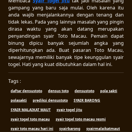
Membaca
Syair Togel Jitu
tak jadi masalah yang
gampang yang baru saja mulai. Oleh karena itu
anda wajib menjalankannya dengan tenang dan
tidak lekas. Pada yang lainnya masalah yang pingin
dirasa waktu yang akan datang merupakan
penyandingan syair Toto Macau. Pemain dapat
binung dipicu banyak sejumlah angka yang
diperhitungkan ada. Buat pasaran Toto Macau,
sewajarnya memiliki banyak tipe keunggulan syair
togel. Hati yang kuat dibutuhkan dalam hal ini.
Tags :
daftar densustoto
densus toto
densustoto
pola sakti
polasakti
prediksi densustoto
SYAIR BARONG
SYAIR MALAIKAT MAUT
syair togel jitu
syair togel toto macau
syair togel toto macau resmi
syair toto macau hari ini
syairbarong
syairmalaikatmaut