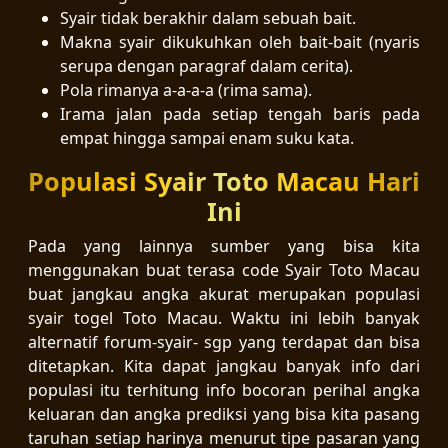
Syair tidak berakhir dalam sebuah bait.
Makna syair dikukuhkan oleh bait-bait (nyaris
serupa dengan paragraf dalam cerita).
Pola rimanya a-a-a-a (rima sama).
Irama jalan pada setiap tengah baris pada
empat hingga sampai enam suku kata.
Populasi Syair Toto Macau Hari
Ini
Pada yang lainnya sumber yang bisa kita
menggunakan buat terasa code Syair Toto Macau
buat jangkau angka akurat merupakan populasi
syair togel Toto Macau. Waktu ini lebih banyak
alternatif forum-syair- sgp yang terdapat dan bisa
ditetapkan. Kita dapat jangkau banyak info dari
populasi itu terhitung info bocoran perihal angka
keluaran dan angka prediksi yang bisa kita pasang
taruhan setiap harinya menurut tipe pasaran yang