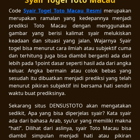
Code
Syair Togel Toto Macau Resmi
merupakan
merupakan ramalan yang kedepannya menjadi
prediksi Toto Macau dengan menggunakan
gambar yang berisi kalimat syair melukiskan
keadaan dan situasi yang jalan. Wajarnya Syair
togel bisa menurut cara ilmiah atau subjektif cuma
dan terhitung juga bisa diambil berganti ada dari
lebih pada 1point dasar seperti hasil ada dari angka
keluar. Angka bermain atau colok bebas yang
sesudah itu dibuatkan menjadi prediksi yang telah
menurut pikiran subjektif ini bersama hati sendiri
waktu buat prediksinya.
Sekarang situs DENSUSTOTO akan mengatakan
sedikit, Apa yang bisa diperjelas syair? Kata syair
ada dari bahasa Arab, syu’ur yang memiliki makna
“hati”. Dilihat dari aslinya, syair Toto Macau bisa
diambil simpulan menjadi hati atau pikiran