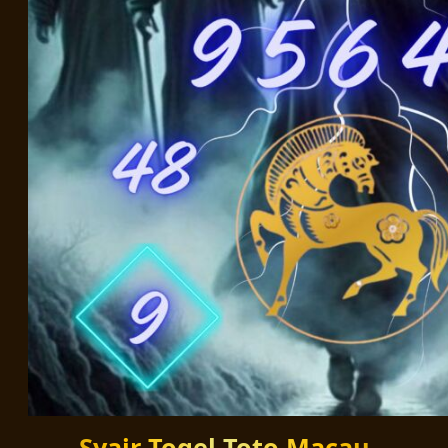
Syair Togel Toto Macau