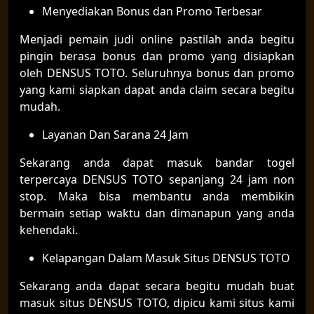
Menyediakan Bonus dan Promo Terbesar
Menjadi pemain judi online pastilah anda begitu
pingin berasa bonus dan promo yang disiapkan
oleh DENSUS TOTO. Seluruhnya bonus dan promo
yang kami siapkan dapat anda claim secara begitu
mudah.
Layanan Dan Sarana 24 Jam
Sekarang anda dapat masuk bandar togel
terpercaya DENSUS TOTO sepanjang 24 jam non
stop. Maka bisa membantu anda membikin
bermain setiap waktu dan dimanapun yang anda
kehendaki.
Kelapangan Dalam Masuk Situs DENSUS TOTO
Sekarang anda dapat secara begitu mudah buat
masuk situs DENSUS TOTO, dipicu kami situs kami