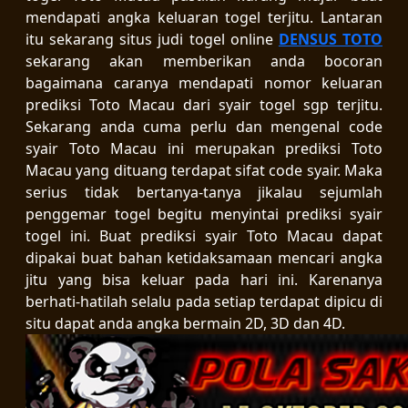
mendapati angka keluaran togel terjitu. Lantaran
itu sekarang situs judi togel online
DENSUS TOTO
sekarang akan memberikan anda bocoran
bagaimana caranya mendapati nomor keluaran
prediksi Toto Macau dari syair togel sgp terjitu.
Sekarang anda cuma perlu dan mengenal code
syair Toto Macau ini merupakan prediksi Toto
Macau yang dituang terdapat sifat code syair. Maka
serius tidak bertanya-tanya jikalau sejumlah
penggemar togel begitu menyintai prediksi syair
togel ini. Buat prediksi syair Toto Macau dapat
dipakai buat bahan ketidaksamaan mencari angka
jitu yang bisa keluar pada hari ini. Karenanya
berhati-hatilah selalu pada setiap terdapat dipicu di
situ dapat anda angka bermain 2D, 3D dan 4D.