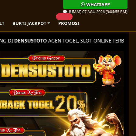
WHATSAPP
JUMAT, 07 AGU 2026 (
3:04:57 PM
)
LT
BUKTI JACKPOT
PROMOSI
ENSUSTOTO
AGEN TOGEL, SLOT ONLINE TERBAIK DAN TER