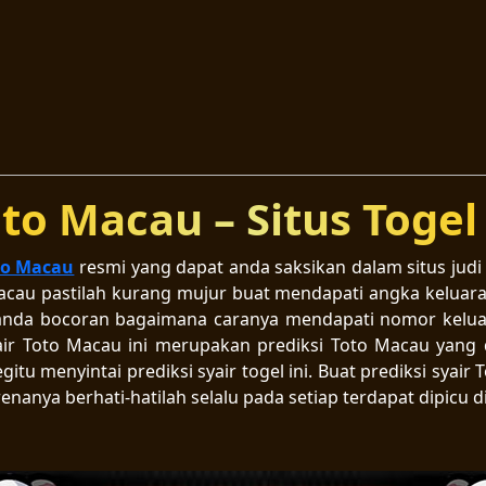
Toto Macau – Situs Tog
oto Macau
resmi yang dapat anda saksikan dalam situs judi t
u pastilah kurang mujur buat mendapati angka keluaran to
a bocoran bagaimana caranya mendapati nomor keluaran 
 Toto Macau ini merupakan prediksi Toto Macau yang dit
itu menyintai prediksi syair togel ini. Buat prediksi sya
arenanya berhati-hatilah selalu pada setiap terdapat dipicu