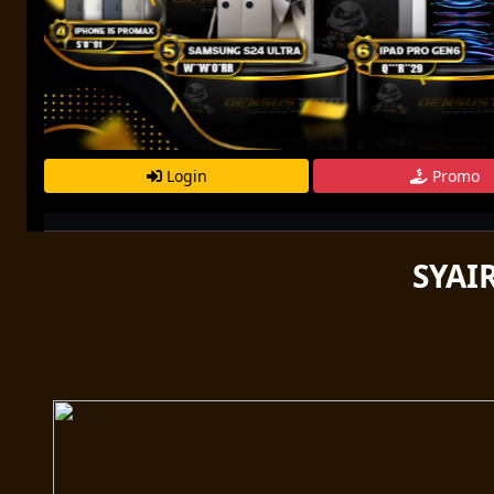
Login
Promo
SYAI