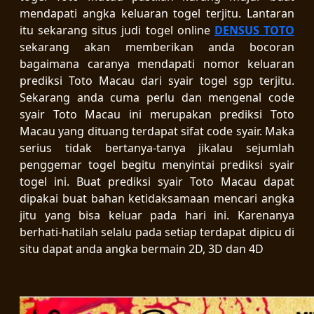
mendapati angka keluaran togel terjitu. Lantaran
itu sekarang situs judi togel online
DENSUS TOTO
sekarang akan memberikan anda bocoran
bagaimana caranya mendapati nomor keluaran
prediksi Toto Macau dari syair togel sgp terjitu.
Sekarang anda cuma perlu dan mengenal code
syair Toto Macau ini merupakan prediksi Toto
Macau yang dituang terdapat sifat code syair. Maka
serius tidak bertanya-tanya jikalau sejumlah
penggemar togel begitu menyintai prediksi syair
togel ini. Buat prediksi syair Toto Macau dapat
dipakai buat bahan ketidaksamaan mencari angka
jitu yang bisa keluar pada hari ini. Karenanya
berhati-hatilah selalu pada setiap terdapat dipicu di
situ dapat anda angka bermain 2D, 3D dan 4D