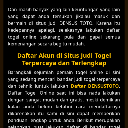
Dan masih banyak yang lain keuntungan yang lain
yang dapat anda temukan jikalau masuk dan
bermain di situs judi DENSUS TOTO. Karena itu
kedepannya apalagi, selekasnya lakukan daftar
togel online sekarang pula dan gapai semua
kemenangan secara begitu mudah.
Daftar Akun di Situs Judi Togel
Terpercaya dan Terlengkap
Barangkali sejumlah pemain togel online di sini
yang sedang mencari bandar judi togel terpercaya
dan tehnik iuntuk lakukan
Daftar DENSUSTOTO
.
Daftar Togel Online saat ini bisa nada lakukan
dengan sangat mudah dan gratis, meski demikian
kalau anda belum ketahui cara mendaftarnya
dikarenakan itu kami di sini dapat memberikan
panduan lengkap untuk anda. Berikut merupakan
selangkah buat lakukan daftar di bandar togel