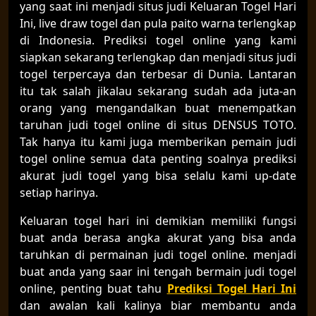
yang saat ini menjadi situs judi Keluaran Togel Hari
Ini, live draw togel dan pula paito warna terlengkap
di Indonesia. Prediksi togel online yang kami
siapkan sekarang terlengkap dan menjadi situs judi
togel terpercaya dan terbesar di Dunia. Lantaran
itu tak salah jikalau sekarang sudah ada juta-an
orang yang mengandalkan buat menempatkan
taruhan judi togel online di situs DENSUS TOTO.
Tak hanya itu kami juga memberikan pemain judi
togel online semua data penting soalnya prediksi
akurat judi togel yang bisa selalu kami up-date
setiap harinya.
Keluaran togel hari ini demikian memiliki fungsi
buat anda berasa angka akurat yang bisa anda
taruhkan di permainan judi togel online. menjadi
buat anda yang saar ini tengah bermain judi togel
online, penting buat tahu
Prediksi Togel Hari Ini
dan awalan kali kalinya biar membantu anda