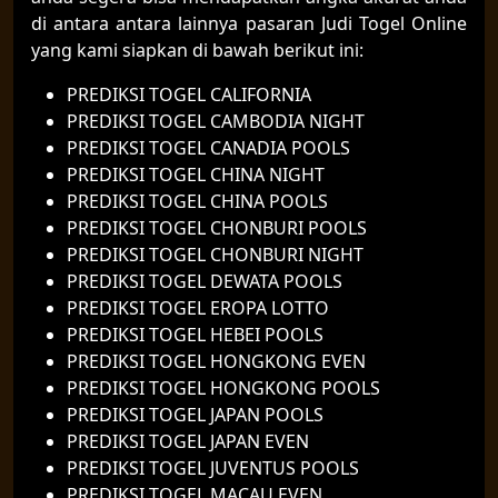
di antara antara lainnya pasaran Judi Togel Online
yang kami siapkan di bawah berikut ini:
PREDIKSI TOGEL CALIFORNIA
PREDIKSI TOGEL CAMBODIA NIGHT
PREDIKSI TOGEL CANADIA POOLS
PREDIKSI TOGEL CHINA NIGHT
PREDIKSI TOGEL CHINA POOLS
PREDIKSI TOGEL CHONBURI POOLS
PREDIKSI TOGEL CHONBURI NIGHT
PREDIKSI TOGEL DEWATA POOLS
PREDIKSI TOGEL EROPA LOTTO
PREDIKSI TOGEL HEBEI POOLS
PREDIKSI TOGEL HONGKONG EVEN
PREDIKSI TOGEL HONGKONG POOLS
PREDIKSI TOGEL JAPAN POOLS
PREDIKSI TOGEL JAPAN EVEN
PREDIKSI TOGEL JUVENTUS POOLS
PREDIKSI TOGEL MACAU EVEN