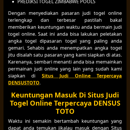
PREDIKSI TOGEL ZIMBABWE POOLS
Dengan menyediakan pasaran judi togel online
terlengkap dan terbesar pastilah bakal
memberikan keuntungan waktu anda bermain judi
togel online. Saat ini anda bisa lakukan peletakan
angka togel dipasaran togel yang paling anda
gemari. Sehabis anda menempatkan angka togel
jitu disalah satu pasaran yang kami siapkan di atas.
Karenanya, sembari menanti anda bisa memainkan
permainan judi online yang lain yang sudah kami
siapkan di
Situs Judi Online Terpercaya
DENSUSTOTO
.
Keuntungan Masuk Di Situs Judi
Togel Online Terpercaya DENSUS
TOTO
Waktu ini semakin bertambah keuntungan yang
dapat anda temukan jikalau masuk dengan Situs