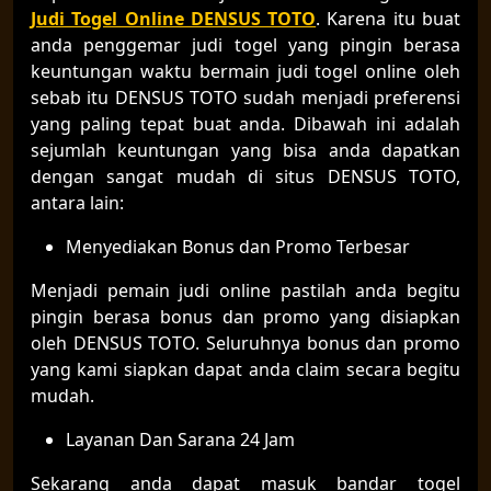
Judi Togel Online DENSUS TOTO
. Karena itu buat
anda penggemar judi togel yang pingin berasa
keuntungan waktu bermain judi togel online oleh
sebab itu DENSUS TOTO sudah menjadi preferensi
yang paling tepat buat anda. Dibawah ini adalah
sejumlah keuntungan yang bisa anda dapatkan
dengan sangat mudah di situs DENSUS TOTO,
antara lain:
Menyediakan Bonus dan Promo Terbesar
Menjadi pemain judi online pastilah anda begitu
pingin berasa bonus dan promo yang disiapkan
oleh DENSUS TOTO. Seluruhnya bonus dan promo
yang kami siapkan dapat anda claim secara begitu
mudah.
Layanan Dan Sarana 24 Jam
Sekarang anda dapat masuk bandar togel