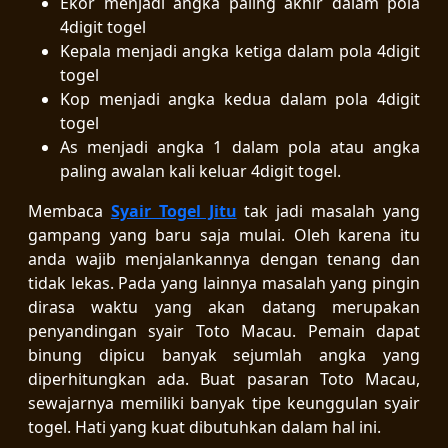
Ekor menjadi angka paling akhir dalam pola
4digit togel
Kepala menjadi angka ketiga dalam pola 4digit
togel
Kop menjadi angka kedua dalam pola 4digit
togel
As menjadi angka 1 dalam pola atau angka
paling awalan kali keluar 4digit togel.
Membaca
Syair Togel Jitu
tak jadi masalah yang
gampang yang baru saja mulai. Oleh karena itu
anda wajib menjalankannya dengan tenang dan
tidak lekas. Pada yang lainnya masalah yang pingin
dirasa waktu yang akan datang merupakan
penyandingan syair Toto Macau. Pemain dapat
binung dipicu banyak sejumlah angka yang
diperhitungkan ada. Buat pasaran Toto Macau,
sewajarnya memiliki banyak tipe keunggulan syair
togel. Hati yang kuat dibutuhkan dalam hal ini.