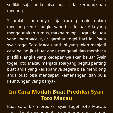
sedikit saja anda bisa buat ada kemungkinan
menang.
Sejumlah contohnya saja cara pemain dalam
mencari prediksi angka yang bisa keluar. Ada yang
menggunakan rumus, makna mimpi, juga ada juga
yang membaca syair gambar togel hari ini. Pada
syair togel Toto Macau hari ini yang telah menjadi
cara paling jitu buat anda mengenal dan membaca
prediksi angka yang kedepannya akan keluar. Syair
togel Toto Macau menjadi soal yang begitu penting
buat anda yang kedepannya segera bisa menolong
anda buat bisa mendapati kemenangan dan pula
keuntungan yang banyak.
Ini Cara Mudah Buat Prediksi Syair
Toto Macau
Buat cara bikin prediksi syair togel Toto Macau,
anda dapat menggunakan campuran pada rumus