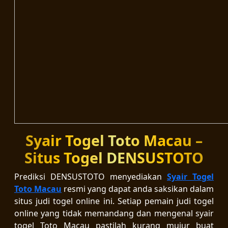
Syair Togel Toto Macau –
Situs Togel DENSUSTOTO
Prediksi DENSUSTOTO menyediakan
Syair Togel
Toto Macau
resmi yang dapat anda saksikan dalam
situs judi togel online ini. Setiap pemain judi togel
online yang tidak memandang dan mengenal syair
togel Toto Macau pastilah kurang mujur buat