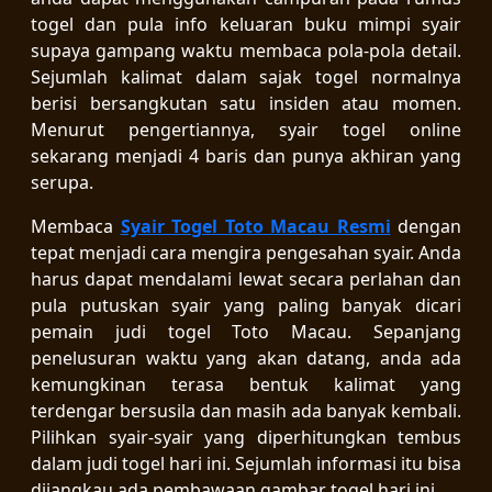
togel dan pula info keluaran buku mimpi syair
supaya gampang waktu membaca pola-pola detail.
Sejumlah kalimat dalam sajak togel normalnya
berisi bersangkutan satu insiden atau momen.
Menurut pengertiannya, syair togel online
sekarang menjadi 4 baris dan punya akhiran yang
serupa.
Membaca
Syair Togel Toto Macau Resmi
dengan
tepat menjadi cara mengira pengesahan syair. Anda
harus dapat mendalami lewat secara perlahan dan
pula putuskan syair yang paling banyak dicari
pemain judi togel Toto Macau. Sepanjang
penelusuran waktu yang akan datang, anda ada
kemungkinan terasa bentuk kalimat yang
terdengar bersusila dan masih ada banyak kembali.
Pilihkan syair-syair yang diperhitungkan tembus
dalam judi togel hari ini. Sejumlah informasi itu bisa
dijangkau ada pembawaan gambar togel hari ini.