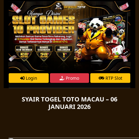
Login
Promo
RTP Slot
SYAIR TOGEL TOTO MACAU – 06
JANUARI 2026