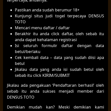
Pastikan anda sudah berumur 18+
Kunjungi situs judi togel terpecaya DENSUS
TOTO
Mencari menu daftar / daftar
Berakhir itu anda click daftar, oleh sebab itu
anda dapat kehalaman registrasi
Isi seluruh formulir daftar dengan data
betul/berlaku
Cek kembali data – data yang sudah diisi apa
betul
Jikalau data yang anda isi sudah betul oleh
sebab itu click KIRIM/SUBMIT
Jikalau ada pengakuan ‘Pendaftaran berhasil’ oleh
sebab itu anda sukses menjadi member dari
DENSUS TOTO
Demikian mudah kan? Meski demikian kami