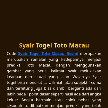
Syair Togel Toto Macau
Code
Syair Togel Toto Macau Resmi
merupakan
merupakan ramalan yang kedepannya menjadi
prediksi Toto Macau dengan menggunakan
gambar yang berisi kalimat syair melukiskan
keadaan dan situasi yang jalan. Wajarnya Syair
togel bisa menurut cara ilmiah atau subjektif cuma
dan terhitung juga bisa diambil berganti ada dari
lebih pada 1point dasar seperti hasil ada dari angka
keluar. Angka bermain atau colok bebas yang
sesudah itu dibuatkan menjadi prediksi yang telah