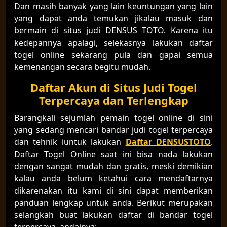
Dan masih banyak yang lain keuntungan yang lain
yang dapat anda temukan jikalau masuk dan
bermain di situs judi DENSUS TOTO. Karena itu
kedepannya apalagi, selekasnya lakukan daftar
togel online sekarang pula dan gapai semua
kemenangan secara begitu mudah.
Daftar Akun di Situs Judi Togel
Terpercaya dan Terlengkap
Barangkali sejumlah pemain togel online di sini
yang sedang mencari bandar judi togel terpercaya
dan tehnik iuntuk lakukan
Daftar DENSUSTOTO
.
Daftar Togel Online saat ini bisa nada lakukan
dengan sangat mudah dan gratis, meski demikian
kalau anda belum ketahui cara mendaftarnya
dikarenakan itu kami di sini dapat memberikan
panduan lengkap untuk anda. Berikut merupakan
selangkah buat lakukan daftar di bandar togel
terpercaya, andainya: