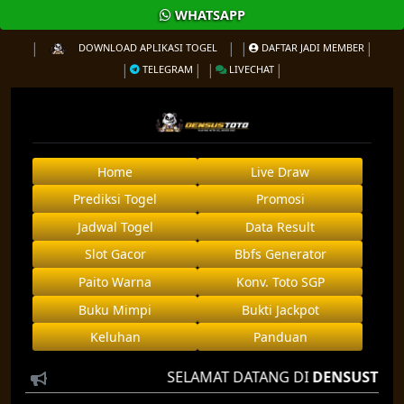
WHATSAPP
DOWNLOAD APLIKASI TOGEL
DAFTAR JADI MEMBER
TELEGRAM
LIVECHAT
Home
Live Draw
Prediksi Togel
Promosi
Jadwal Togel
Data Result
Slot Gacor
Bbfs Generator
Paito Warna
Konv. Toto SGP
Buku Mimpi
Bukti Jackpot
Keluhan
Panduan
SELAMAT DATANG DI
DENSUSTOTO
AGE