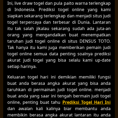
Ini, live draw togel dan pula paito warna terlengkap
di Indonesia. Prediksi togel online yang kami
siapkan sekarang terlengkap dan menjadi situs judi
togel terpercaya dan terbesar di Dunia. Lantaran
itu tak salah jikalau sekarang sudah ada juta-an
orang yang mengandalkan buat menempatkan
taruhan judi togel online di situs DENSUS TOTO.
Tak hanya itu kami juga memberikan pemain judi
togel online semua data penting soalnya prediksi
akurat judi togel yang bisa selalu kami up-date
setiap harinya.
Keluaran togel hari ini demikian memiliki fungsi
buat anda berasa angka akurat yang bisa anda
taruhkan di permainan judi togel online. menjadi
buat anda yang saar ini tengah bermain judi togel
online, penting buat tahu
Prediksi Togel Hari Ini
dan awalan kali kalinya biar membantu anda
membikin berasa angka akurat lantaran itu anda