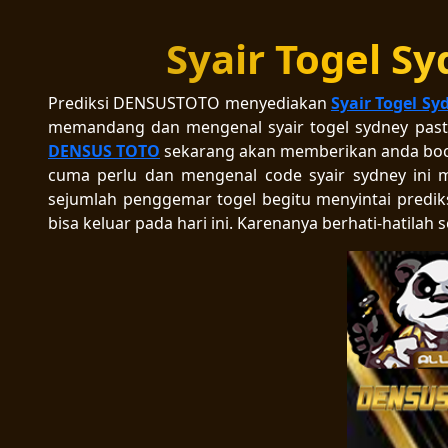
Syair Togel S
Prediksi DENSUSTOTO menyediakan
Syair Togel Sy
memandang dan mengenal syair togel sydney pastila
DENSUS TOTO
sekarang akan memberikan anda bocor
cuma perlu dan mengenal code syair sydney ini me
sejumlah penggemar togel begitu menyintai prediksi
bisa keluar pada hari ini. Karenanya berhati-hatilah