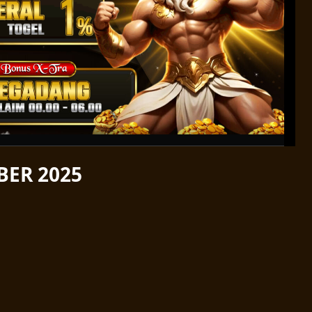
BER 2025