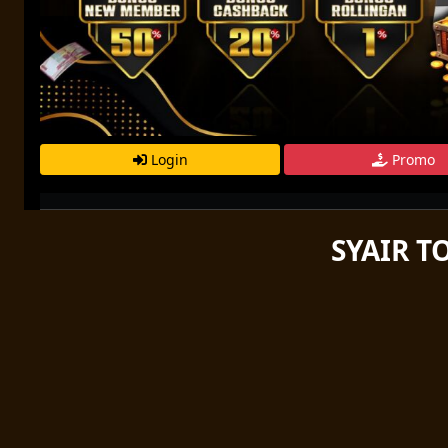
Login
Promo
SYAIR T