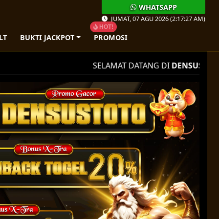
WHATSAPP
JUMAT, 07 AGU 2026 (
2:17:29 AM
)
LT
BUKTI JACKPOT
PROMOSI
SELAMAT DATANG DI
DENSUSTOTO
AGEN T