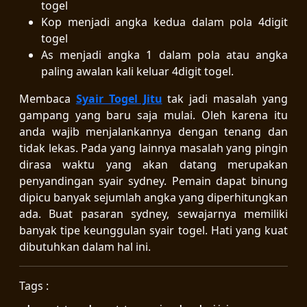
togel
Kop menjadi angka kedua dalam pola 4digit
togel
As menjadi angka 1 dalam pola atau angka
paling awalan kali keluar 4digit togel.
Membaca
Syair Togel Jitu
tak jadi masalah yang
gampang yang baru saja mulai. Oleh karena itu
anda wajib menjalankannya dengan tenang dan
tidak lekas. Pada yang lainnya masalah yang pingin
dirasa waktu yang akan datang merupakan
penyandingan syair sydney. Pemain dapat binung
dipicu banyak sejumlah angka yang diperhitungkan
ada. Buat pasaran sydney, sewajarnya memiliki
banyak tipe keunggulan syair togel. Hati yang kuat
dibutuhkan dalam hal ini.
Tags :