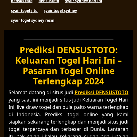
densus toto
densustoto
syair sydney hari ini
syair togel jitu
syair togel sydney
syair togel sydney resmi
Prediksi DENSUSTOTO:
Keluaran Togel Hari Ini –
Pasaran Togel Online
Terlengkap 2024
Selamat datang di situs judi
Prediksi DENSUSTOTO
yang saat ini menjadi situs judi Keluaran Togel Hari
Ini, live draw togel dan pula paito warna terlengkap
di Indonesia. Prediksi togel online yang kami
siapkan sekarang terlengkap dan menjadi situs judi
togel terpercaya dan terbesar di Dunia. Lantaran
itu tak salah jikalau sekarang sudah ada juta-an