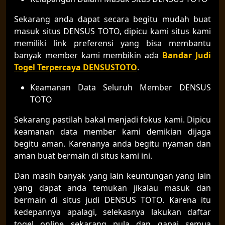
Sekarang anda dapat secara begitu mudah buat
masuk situs DENSUS TOTO, dipicu kami situs kami
memiliki link preferensi yang bisa membantu
banyak member kami membikin ada
Bandar Judi
Togel Terpercaya DENSUSTOTO
.
Keamanan Data Seluruh Member DENSUS
TOTO
Sekarang pastilah bakal menjadi fokus kami. Dipicu
keamanan data member kami demikian dijaga
begitu aman. Karenanya anda begitu nyaman dan
aman buat bermain di situs kami ini.
Dan masih banyak yang lain keuntungan yang lain
yang dapat anda temukan jikalau masuk dan
bermain di situs judi DENSUS TOTO. Karena itu
kedepannya apalagi, selekasnya lakukan daftar
togel online sekarang pula dan gapai semua