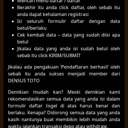
Mencari menu daftar / daftar
Berakhir itu anda click daftar, oleh sebab itu
anda dapat kehalaman registrasi
Isi seluruh formulir daftar dengan data
betul/berlaku
Cek kembali data – data yang sudah diisi apa
betul
Jikalau data yang anda isi sudah betul oleh
sebab itu click KIRIM/SUBMIT
Jikalau ada pengakuan ‘Pendaftaran berhasil’ oleh
sebab itu anda sukses menjadi member dari
DENSUS TOTO
Demikian mudah kan? Meski demikian kami
rekomendasikan semua data yang anda isi dalam
formulir daftar togel di atas harus benar dan
berlaku. Kenapa? Didorong semua data yang anda
kasih nantunya buat membikin lebih mudah anda
waktu jalankan transaksi depo atau withdraw.