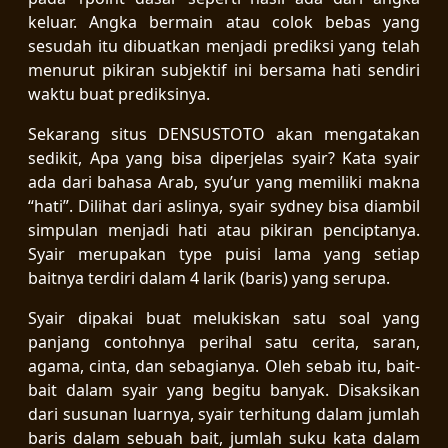
keluar. Angka bermain atau colok bebas yang
sesudah itu dibuatkan menjadi prediksi yang telah
menurut pikiran subjektif ini bersama hati sendiri
waktu buat prediksinya.
Sekarang situs DENSUSTOTO akan mengatakan
sedikit, Apa yang bisa diperjelas syair? Kata syair
ada dari bahasa Arab, syu’ur yang memiliki makna
“hati”. Dilihat dari aslinya, syair sydney bisa diambil
simpulan menjadi hati atau pikiran penciptanya.
Syair merupakan type puisi lama yang setiap
baitnya terdiri dalam 4 larik (baris) yang serupa.
Syair dipakai buat melukiskan satu soal yang
panjang contohnya perihal satu cerita, saran,
agama, cinta, dan sebagianya. Oleh sebab itu, bait-
bait dalam syair yang begitu banyak. Disaksikan
dari susunan luarnya, syair terhitung dalam jumlah
baris dalam sebuah bait, jumlah suku kata dalam