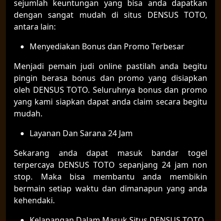
sejumlah keuntungan yang bisa anda dapatkan
dengan sangat mudah di situs DENSUS TOTO,
antara lain:
Menyediakan Bonus dan Promo Terbesar
Menjadi pemain judi online pastilah anda begitu
pingin berasa bonus dan promo yang disiapkan
oleh DENSUS TOTO. Seluruhnya bonus dan promo
yang kami siapkan dapat anda claim secara begitu
mudah.
Layanan Dan Sarana 24 Jam
Sekarang anda dapat masuk bandar togel
terpercaya DENSUS TOTO sepanjang 24 jam non
stop. Maka bisa membantu anda membikin
bermain setiap waktu dan dimanapun yang anda
kehendaki.
Kelapangan Dalam Masuk Situs DENSUS TOTO