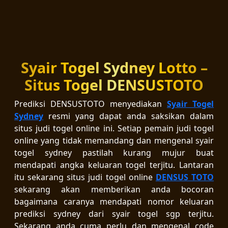
Syair Togel Sydney Lotto –
Situs Togel DENSUSTOTO
Prediksi DENSUSTOTO menyediakan
Syair Togel
Sydney
resmi yang dapat anda saksikan dalam
situs judi togel online ini. Setiap pemain judi togel
online yang tidak memandang dan mengenal syair
togel sydney pastilah kurang mujur buat
mendapati angka keluaran togel terjitu. Lantaran
itu sekarang situs judi togel online
DENSUS TOTO
sekarang akan memberikan anda bocoran
bagaimana caranya mendapati nomor keluaran
prediksi sydney dari syair togel sgp terjitu.
Sekarang anda cuma perlu dan mengenal code