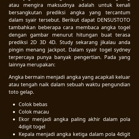
atau mengira maksudnya adalah untuk kenali
bersangkutan prediksi angka yang tercantum
dalam syair tersebut. Berikut dapat DENSUSTOTO
tambahkan beberapa cara membaca angka togel
dengan gambar menurut hitungan buat terasa
prediksi 2D 3D 4D. Study sekarang jikalau anda
pingin menang jackpot. Dalam syair togel sydney
terpercaya punya banyak pengertian. Pada yang
lainnya merupakan:
Angka bermain menjadi angka yang acapkali keluar
atau tengah naik dalam sebuah waktu pengundian
toto gelap.
Colok bebas
Colok macau
Ekor menjadi angka paling akhir dalam pola
4digit togel
Kepala menjadi angka ketiga dalam pola 4digit