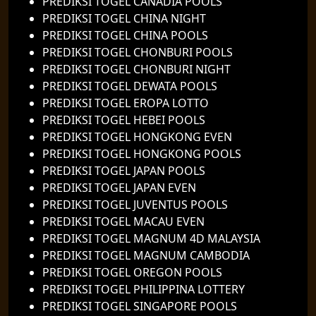
PREDIKSI TOGEL CANADIA POOLS
PREDIKSI TOGEL CHINA NIGHT
PREDIKSI TOGEL CHINA POOLS
PREDIKSI TOGEL CHONBURI POOLS
PREDIKSI TOGEL CHONBURI NIGHT
PREDIKSI TOGEL DEWATA POOLS
PREDIKSI TOGEL EROPA LOTTO
PREDIKSI TOGEL HEBEI POOLS
PREDIKSI TOGEL HONGKONG EVEN
PREDIKSI TOGEL HONGKONG POOLS
PREDIKSI TOGEL JAPAN POOLS
PREDIKSI TOGEL JAPAN EVEN
PREDIKSI TOGEL JUVENTUS POOLS
PREDIKSI TOGEL MACAU EVEN
PREDIKSI TOGEL MAGNUM 4D MALAYSIA
PREDIKSI TOGEL MAGNUM CAMBODIA
PREDIKSI TOGEL OREGON POOLS
PREDIKSI TOGEL PHILIPPINA LOTTERY
PREDIKSI TOGEL SINGAPORE POOLS