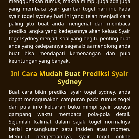
menggunakan rumus, makna mimpi, juga ada juga
yang membaca syair gambar togel hari ini. Pada
syair togel sydney hari ini yang telah menjadi cara
paling jitu buat anda mengenal dan membaca
prediksi angka yang kedepannya akan keluar. Syair
togel sydney menjadi soal yang begitu penting buat
anda yang kedepannya segera bisa menolong anda
buat bisa mendapati kemenangan dan pula
keuntungan yang banyak.
Ini Cara Mudah Buat Prediksi Syair
Sydney
Buat cara bikin prediksi syair togel sydney, anda
dapat menggunakan campuran pada rumus togel
dan pula info keluaran buku mimpi syair supaya
gampang waktu membaca pola-pola detail.
Sejumlah kalimat dalam sajak togel normalnya
berisi bersangkutan satu insiden atau momen.
Menurut pengertiannya, syair togel online