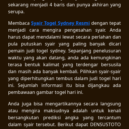
sekarang menjadi 4 baris dan punya akhiran yang
serupa.
Membaca
Syair Togel Sydney Resmi
dengan tepat
menjadi cara mengira pengesahan syair. Anda
harus dapat mendalami lewat secara perlahan dan
pula putuskan syair yang paling banyak dicari
pemain judi togel sydney. Sepanjang penelusuran
waktu yang akan datang, anda ada kemungkinan
terasa bentuk kalimat yang terdengar bersusila
dan masih ada banyak kembali. Pilihkan syair-syair
yang diperhitungkan tembus dalam judi togel hari
ini. Sejumlah informasi itu bisa dijangkau ada
pembawaan gambar togel hari ini.
Anda juga bisa mengartikannya secara langsung
atau mengira maksudnya adalah untuk kenali
bersangkutan prediksi angka yang tercantum
dalam syair tersebut. Berikut dapat DENSUSTOTO