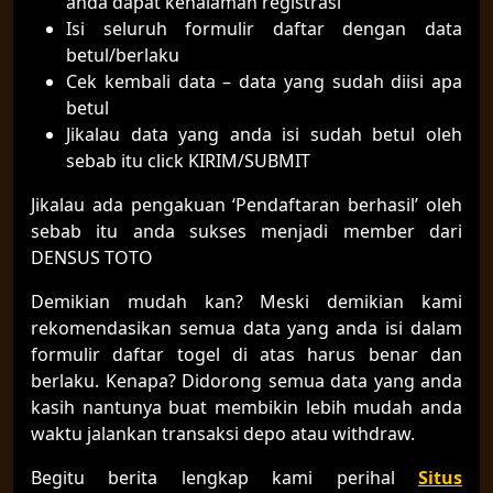
anda dapat kehalaman registrasi
Isi seluruh formulir daftar dengan data
betul/berlaku
Cek kembali data – data yang sudah diisi apa
betul
Jikalau data yang anda isi sudah betul oleh
sebab itu click KIRIM/SUBMIT
Jikalau ada pengakuan ‘Pendaftaran berhasil’ oleh
sebab itu anda sukses menjadi member dari
DENSUS TOTO
Demikian mudah kan? Meski demikian kami
rekomendasikan semua data yang anda isi dalam
formulir daftar togel di atas harus benar dan
berlaku. Kenapa? Didorong semua data yang anda
kasih nantunya buat membikin lebih mudah anda
waktu jalankan transaksi depo atau withdraw.
Begitu berita lengkap kami perihal
Situs