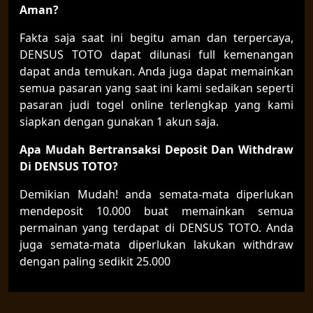
Aman?
Fakta saja saat ini begitu aman dan terpercaya,
DENSUS TOTO dapat dilunasi full kemenangan
dapat anda temukan. Anda juga dapat memainkan
semua pasaran yang saat ini kami sedaikan seperti
pasaran judi togel online terlengkap yang kami
siapkan dengan gunakan 1 akun saja.
Apa Mudah
Bert
ransaksi Deposit Dan Withdraw
Di DENSUS TOTO?
Demikian Mudah! anda semata-mata diperlukan
mendeposit 10.000 buat memainkan semua
permainan yang terdapat di DENSUS TOTO. Anda
juga semata-mata diperlukan lakukan withdraw
dengan paling sedikit 25.000