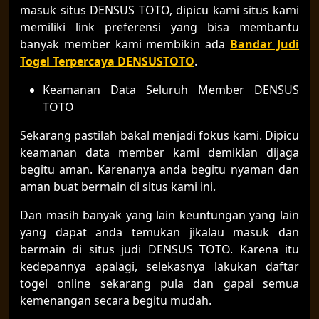
masuk situs DENSUS TOTO, dipicu kami situs kami
memiliki link preferensi yang bisa membantu
banyak member kami membikin ada
Bandar Judi
Togel Terpercaya DENSUSTOTO
.
Keamanan Data Seluruh Member DENSUS
TOTO
Sekarang pastilah bakal menjadi fokus kami. Dipicu
keamanan data member kami demikian dijaga
begitu aman. Karenanya anda begitu nyaman dan
aman buat bermain di situs kami ini.
Dan masih banyak yang lain keuntungan yang lain
yang dapat anda temukan jikalau masuk dan
bermain di situs judi DENSUS TOTO. Karena itu
kedepannya apalagi, selekasnya lakukan daftar
togel online sekarang pula dan gapai semua
kemenangan secara begitu mudah.