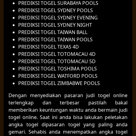
PREDIKSI TOGEL SURABAYA POOLS
PREDIKSI TOGEL SYDNEY POOLS
PREDIKSI TOGEL SYDNEY EVENING
PREDIKSI TOGEL SYDNEY NIGHT
PREDIKSI TOGEL TAIWAN BALL
PREDIKSI TOGEL TAIWAN POOLS
PREDIKSI TOGEL TEXAS 4D
PREDIKSI TOGEL TOTOMACAU 4D
PREDIKSI TOGEL TOTOMACAU 5D
PREDIKSI TOGEL TOSHIMA POOLS
PREDIKSI TOGEL WATFORD POOLS
PREDIKSI TOGEL ZIMBABWE POOLS
Dengan menyediakan pasaran judi togel online
terlengkap dan terbesar pastilah bakal
memberikan keuntungan waktu anda bermain judi
togel online. Saat ini anda bisa lakukan peletakan
angka togel dipasaran togel yang paling anda
gemari. Sehabis anda menempatkan angka togel