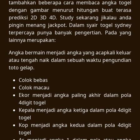
tambahkan beberapa cara membaca angka togel
dengan gambar menurut hitungan buat terasa
prediksi 2D 3D 4D. Study sekarang jikalau anda
pingin menang jackpot. Dalam syair togel sydney
terpercaya punya banyak pengertian. Pada yang
lainnya merupakan:
Angka bermain menjadi angka yang acapkali keluar
atau tengah naik dalam sebuah waktu pengundian
toto gelap.
Colok bebas
Colok macau
Ekor menjadi angka paling akhir dalam pola
4digit togel
Kepala menjadi angka ketiga dalam pola 4digit
togel
Kop menjadi angka kedua dalam pola 4digit
togel
As menjadi angka 1 dalam pola atau angka