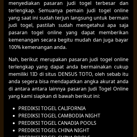
menyediakan pasaran judi togel terbesar dan
terlengkap. Semuanya pemain judi togel online
yang saat ini sudah terjun langsung untuk bermain
judi togel, pastilah sudah mengetahui apa saja
pasaran togel online yang dapat memberikan
kemenangan secara begitu mudah dan juga bayar
100% kemenangan anda.
Nah, berikut merupakan pasaran judi togel online
terlengkap yang dapat anda bermainakan cukup
memiliki 1ID di situs DENSUS TOTO, oleh sebab itu
anda segera bisa mendapatkan angka akurat anda
di antara antara lainnya pasaran Judi Togel Online
yang kami siapkan di bawah berikut ini:
PREDIKSI TOGEL CALIFORNIA
PREDIKSI TOGEL CAMBODIA NIGHT
PREDIKSI TOGEL CANADIA POOLS
PREDIKSI TOGEL CHINA NIGHT