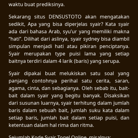
waktu buat prediksinya.
Sekarang situs DENSUSTOTO akan mengatakan
sedikit, Apa yang bisa diperjelas syair? Kata syair
ada dari bahasa Arab, syu’ur yang memiliki makna
“hati”. Dilihat dari aslinya, syair sydney bisa diambil
simpulan menjadi hati atau pikiran penciptanya.
Syair merupakan type puisi lama yang setiap
baitnya terdiri dalam 4 larik (baris) yang serupa.
Syair dipakai buat melukiskan satu soal yang
panjang contohnya perihal satu cerita, saran,
agama, cinta, dan sebagianya. Oleh sebab itu, bait-
bait dalam syair yang begitu banyak. Disaksikan
dari susunan luarnya, syair terhitung dalam jumlah
baris dalam sebuah bait, jumlah suku kata dalam
setiap baris, jumlah bait dalam setiap puisi, dan
ketentuan dalam hal rima dan ritma.
Sejumlah Kode Syair Togel Online, misalnya: