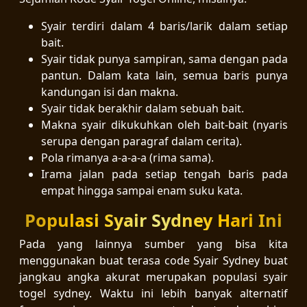
Syair terdiri dalam 4 baris/larik dalam setiap
bait.
Syair tidak punya sampiran, sama dengan pada
pantun. Dalam kata lain, semua baris punya
kandungan isi dan makna.
Syair tidak berakhir dalam sebuah bait.
Makna syair dikukuhkan oleh bait-bait (nyaris
serupa dengan paragraf dalam cerita).
Pola rimanya a-a-a-a (rima sama).
Irama jalan pada setiap tengah baris pada
empat hingga sampai enam suku kata.
Populasi Syair Sydney Hari Ini
Pada yang lainnya sumber yang bisa kita
menggunakan buat terasa code Syair Sydney buat
jangkau angka akurat merupakan populasi syair
togel sydney. Waktu ini lebih banyak alternatif