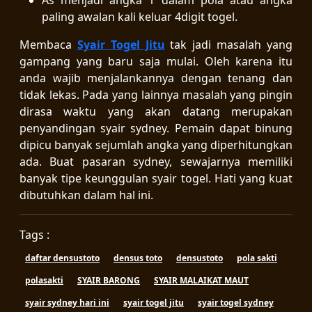
paling awalan kali keluar 4digit togel.
Membaca
Syair Togel Jitu
tak jadi masalah yang
gampang yang baru saja mulai. Oleh karena itu
anda wajib menjalankannya dengan tenang dan
tidak lekas. Pada yang lainnya masalah yang pingin
dirasa waktu yang akan datang merupakan
penyandingan syair sydney. Pemain dapat binung
dipicu banyak sejumlah angka yang diperhitungkan
ada. Buat pasaran sydney, sewajarnya memiliki
banyak tipe keunggulan syair togel. Hati yang kuat
dibutuhkan dalam hal ini.
Tags :
daftar densustoto
densus toto
densustoto
pola sakti
polasakti
SYAIR BARONG
SYAIR MALAIKAT MAUT
syair sydney hari ini
syair togel jitu
syair togel sydney