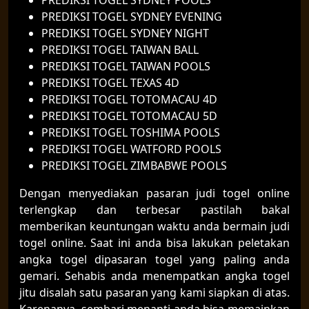
PREDIKSI TOGEL SYDNEY EVENING
PREDIKSI TOGEL SYDNEY NIGHT
PREDIKSI TOGEL TAIWAN BALL
PREDIKSI TOGEL TAIWAN POOLS
PREDIKSI TOGEL TEXAS 4D
PREDIKSI TOGEL TOTOMACAU 4D
PREDIKSI TOGEL TOTOMACAU 5D
PREDIKSI TOGEL TOSHIMA POOLS
PREDIKSI TOGEL WATFORD POOLS
PREDIKSI TOGEL ZIMBABWE POOLS
Dengan menyediakan pasaran judi togel online
terlengkap dan terbesar pastilah bakal
memberikan keuntungan waktu anda bermain judi
togel online. Saat ini anda bisa lakukan peletakan
angka togel dipasaran togel yang paling anda
gemari. Sehabis anda menempatkan angka togel
jitu disalah satu pasaran yang kami siapkan di atas.
Karenanya, sembari menanti anda bisa memainkan