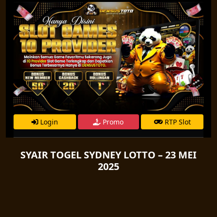
Login
Promo
RTP Slot
SYAIR TOGEL SYDNEY LOTTO – 23 MEI
2025