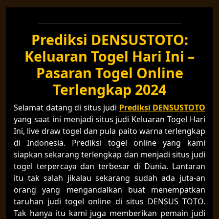
Prediksi DENSUSTOTO:
Keluaran Togel Hari Ini –
Pasaran Togel Online
Terlengkap 2024
Selamat datang di situs judi
Prediksi DENSUSTOTO
yang saat ini menjadi situs judi Keluaran Togel Hari
Ini, live draw togel dan pula paito warna terlengkap
di Indonesia. Prediksi togel online yang kami
siapkan sekarang terlengkap dan menjadi situs judi
togel terpercaya dan terbesar di Dunia. Lantaran
itu tak salah jikalau sekarang sudah ada juta-an
orang yang mengandalkan buat menempatkan
taruhan judi togel online di situs DENSUS TOTO.
Tak hanya itu kami juga memberikan pemain judi