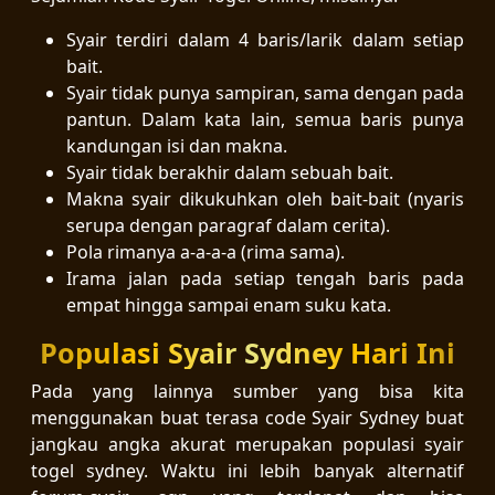
Syair terdiri dalam 4 baris/larik dalam setiap
bait.
Syair tidak punya sampiran, sama dengan pada
pantun. Dalam kata lain, semua baris punya
kandungan isi dan makna.
Syair tidak berakhir dalam sebuah bait.
Makna syair dikukuhkan oleh bait-bait (nyaris
serupa dengan paragraf dalam cerita).
Pola rimanya a-a-a-a (rima sama).
Irama jalan pada setiap tengah baris pada
empat hingga sampai enam suku kata.
Populasi Syair Sydney Hari Ini
Pada yang lainnya sumber yang bisa kita
menggunakan buat terasa code Syair Sydney buat
jangkau angka akurat merupakan populasi syair
togel sydney. Waktu ini lebih banyak alternatif