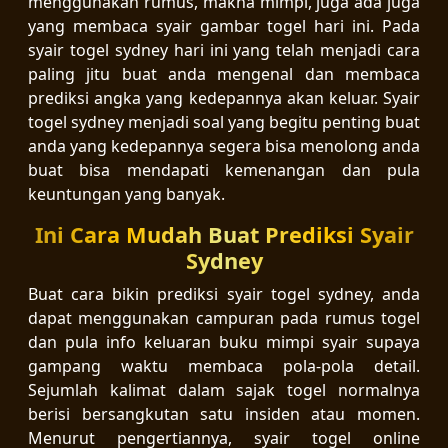
menggunakan rumus, makna mimpi, juga ada juga
yang membaca syair gambar togel hari ini. Pada
syair togel sydney hari ini yang telah menjadi cara
paling jitu buat anda mengenal dan membaca
prediksi angka yang kedepannya akan keluar. Syair
togel sydney menjadi soal yang begitu penting buat
anda yang kedepannya segera bisa menolong anda
buat bisa mendapati kemenangan dan pula
keuntungan yang banyak.
Ini Cara Mudah Buat Prediksi Syair
Sydney
Buat cara bikin prediksi syair togel sydney, anda
dapat menggunakan campuran pada rumus togel
dan pula info keluaran buku mimpi syair supaya
gampang waktu membaca pola-pola detail.
Sejumlah kalimat dalam sajak togel normalnya
berisi bersangkutan satu insiden atau momen.
Menurut pengertiannya, syair togel online