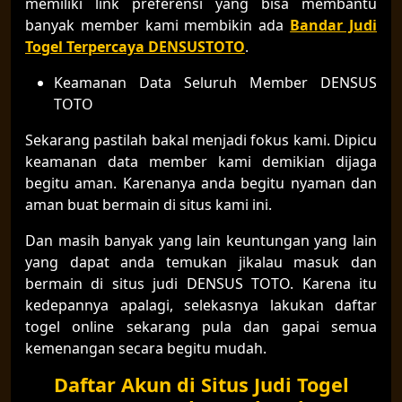
memiliki link preferensi yang bisa membantu
banyak member kami membikin ada
Bandar Judi
Togel Terpercaya DENSUSTOTO
.
Keamanan Data Seluruh Member DENSUS
TOTO
Sekarang pastilah bakal menjadi fokus kami. Dipicu
keamanan data member kami demikian dijaga
begitu aman. Karenanya anda begitu nyaman dan
aman buat bermain di situs kami ini.
Dan masih banyak yang lain keuntungan yang lain
yang dapat anda temukan jikalau masuk dan
bermain di situs judi DENSUS TOTO. Karena itu
kedepannya apalagi, selekasnya lakukan daftar
togel online sekarang pula dan gapai semua
kemenangan secara begitu mudah.
Daftar Akun di Situs Judi Togel