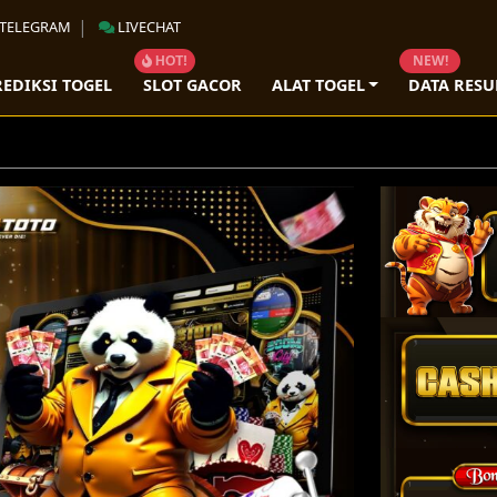
TELEGRAM
LIVECHAT
REDIKSI TOGEL
SLOT GACOR
ALAT TOGEL
DATA RESU