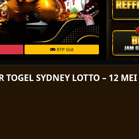
RTP Slot
R TOGEL SYDNEY LOTTO – 12 MEI