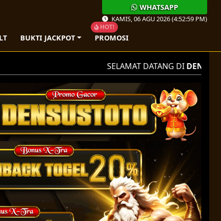
WHATSAPP
KAMIS, 06 AGU 2026 (
4:53:01 PM
)
LT
BUKTI JACKPOT
PROMOSI
SELAMAT DATANG DI
DENSUSTOTO
AG