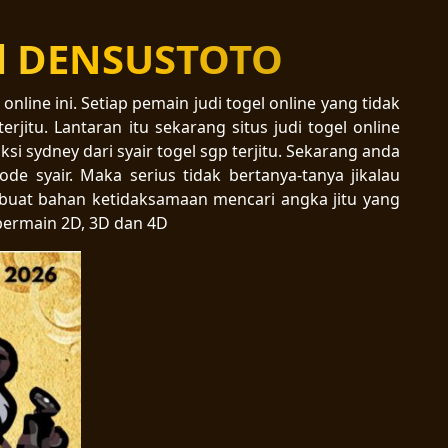
gel DENSUSTOTO
nline ini. Setiap pemain judi togel online yang tidak
itu. Lantaran itu sekarang situs judi togel online
sydney dari syair togel sgp terjitu. Sekarang anda
e syair. Maka serius tidak bertanya-tanya jikalau
ai buat bahan ketidaksamaan mencari angka jitu yang
a bermain 2D, 3D dan 4D