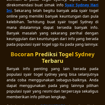
direkomendasi buat simak info
Syair Sydney Hari
Ini
. Sekarang telah begitu banyak ada syair togel
online yang memiliki banyak keuntungan dan pula
kelebihan. Terhitung buat syair togel Sydney di
mana didalamnya dapat tersedia banyak info.
Banyak masalah yang sekarang perihal dengan
keunggulan dan keuntungan dari info yang berada
pada populasi syair togel sgp itu pada yang lainnya:
Bocoran Prediksi Togel Sydney
Terbaru
Banyak info penting yang lain berada pada
populasi syair togel sydney yang bisa selanjutnya
anda coba menggunakan sebagus-baiknya. Anda
dapat menggunakan pada yang lainnya pilihan
populasi syair yang resmi dan terpercaya sekaligus
memberikan info pilihan lengkap.