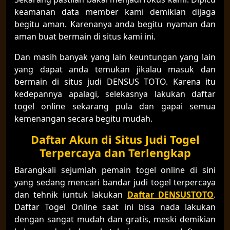
keamanan data member kami demikian dijaga
begitu aman. Karenanya anda begitu nyaman dan
aman buat bermain di situs kami ini.
Dan masih banyak yang lain keuntungan yang lain
yang dapat anda temukan jikalau masuk dan
bermain di situs judi DENSUS TOTO. Karena itu
kedepannya apalagi, selekasnya lakukan daftar
togel online sekarang pula dan gapai semua
kemenangan secara begitu mudah.
Daftar Akun di Situs Judi Togel
Terpercaya dan Terlengkap
Barangkali sejumlah pemain togel online di sini
yang sedang mencari bandar judi togel terpercaya
dan tehnik iuntuk lakukan
Daftar DENSUSTOTO
.
Daftar Togel Online saat ini bisa nada lakukan
dengan sangat mudah dan gratis, meski demikian