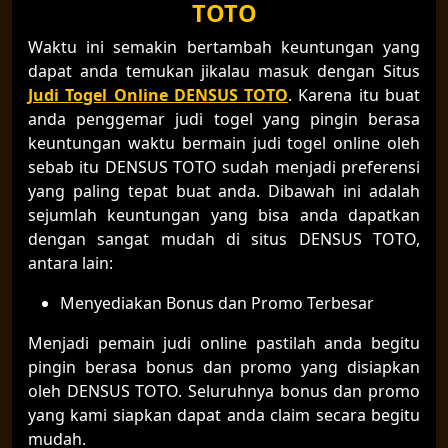
TOTO
Waktu ini semakin bertambah keuntungan yang
dapat anda temukan jikalau masuk dengan Situs
Judi Togel Online DENSUS TOTO
. Karena itu buat
anda penggemar judi togel yang pingin berasa
keuntungan waktu bermain judi togel online oleh
sebab itu DENSUS TOTO sudah menjadi preferensi
yang paling tepat buat anda. Dibawah ini adalah
sejumlah keuntungan yang bisa anda dapatkan
dengan sangat mudah di situs DENSUS TOTO,
antara lain:
Menyediakan Bonus dan Promo Terbesar
Menjadi pemain judi online pastilah anda begitu
pingin berasa bonus dan promo yang disiapkan
oleh DENSUS TOTO. Seluruhnya bonus dan promo
yang kami siapkan dapat anda claim secara begitu
mudah.