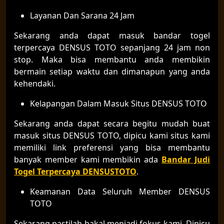
Layanan Dan Sarana 24 Jam
Sekarang anda dapat masuk bandar togel
terpercaya DENSUS TOTO sepanjang 24 jam non
stop. Maka bisa membantu anda membikin
bermain setiap waktu dan dimanapun yang anda
kehendaki.
Kelapangan Dalam Masuk Situs DENSUS TOTO
Sekarang anda dapat secara begitu mudah buat
masuk situs DENSUS TOTO, dipicu kami situs kami
memiliki link preferensi yang bisa membantu
banyak member kami membikin ada
Bandar Judi
Togel Terpercaya DENSUSTOTO
.
Keamanan Data Seluruh Member DENSUS
TOTO
Sekarang pastilah bakal menjadi fokus kami. Dipicu