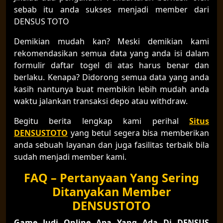
sebab itu anda sukses menjadi member dari
DENSUS TOTO
Demikian mudah kan? Meski demikian kami
rekomendasikan semua data yang anda isi dalam
formulir daftar togel di atas harus benar dan
berlaku. Kenapa? Didorong semua data yang anda
kasih nantunya buat membikin lebih mudah anda
waktu jalankan transaksi depo atau withdraw.
Begitu berita lengkap kami perihal
Situs
DENSUSTOTO
yang betul segera bisa memberikan
anda sebuah layanan dan juga fasilitas terbaik bila
sudah menjadi member kami.
FAQ – Pertanyaan Yang Sering
Ditanyakan Member
DENSUSTOTO
Game Judi Online Apa Yang Ada Di DENSUS