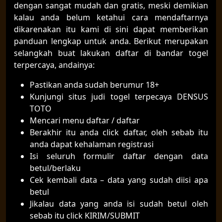
dengan sangat mudah dan gratis, meski demikian
kalau anda belum ketahui cara mendaftarnya
dikarenakan itu kami di sini dapat memberikan
panduan lengkap untuk anda. Berikut merupakan
selangkah buat lakukan daftar di bandar togel
terpercaya, andainya:
Pastikan anda sudah berumur 18+
Kunjungi situs judi togel terpecaya DENSUS
TOTO
Mencari menu daftar / daftar
Berakhir itu anda click daftar, oleh sebab itu
anda dapat kehalaman registrasi
Isi seluruh formulir daftar dengan data
betul/berlaku
Cek kembali data – data yang sudah diisi apa
betul
Jikalau data yang anda isi sudah betul oleh
sebab itu click KIRIM/SUBMIT