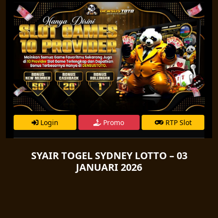
Login
Promo
RTP Slot
SYAIR TOGEL SYDNEY LOTTO – 03
JANUARI 2026