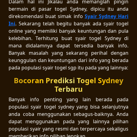
Dalam hal ini Jikalau anda memanglah pingin
bermain di pasar togel Sydney, dipicu itu anda
direkomendasi buat simak info
Syair Sydney Hari
Ini
. Sekarang telah begitu banyak ada syair togel
online yang memiliki banyak keuntungan dan pula
kelebihan. Terhitung buat syair togel Sydney di
mana didalamnya dapat tersedia banyak info.
Banyak masalah yang sekarang perihal dengan
keunggulan dan keuntungan dari info yang berada
pada populasi syair togel sgp itu pada yang lainnya:
Bocoran Prediksi Togel Sydney
Terbaru
Banyak info penting yang lain berada pada
populasi syair togel sydney yang bisa selanjutnya
anda coba menggunakan sebagus-baiknya. Anda
dapat menggunakan pada yang lainnya pilihan
populasi syair yang resmi dan terpercaya sekaligus
memberikan info pilihan lengkap.