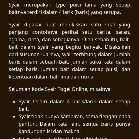
Syair merupakan type puisi lama yang setiap
baitnya terdiri dalam 4 larik (baris) yang serupa.
Syair dipakai buat melukiskan satu soal yang
panjang contohnya perihal satu cerita, saran,
agama, cinta, dan sebagianya. Oleh sebab itu, bait-
bait dalam syair yang begitu banyak. Disaksikan
dari susunan luarnya, syair terhitung dalam jumlah
baris dalam sebuah bait, jumlah suku kata dalam
setiap baris, jumlah bait dalam setiap puisi, dan
ketentuan dalam hal rima dan ritma.
Sejumlah Kode Syair Togel Online, misalnya:
Syair terdiri dalam 4 baris/larik dalam setiap
bait.
Syair tidak punya sampiran, sama dengan pada
pantun. Dalam kata lain, semua baris punya
kandungan isi dan makna.
Syair tidak berakhir dalam sebuah bait.