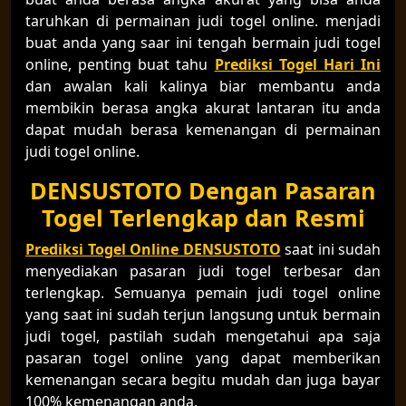
taruhkan di permainan judi togel online. menjadi
buat anda yang saar ini tengah bermain judi togel
online, penting buat tahu
Prediksi Togel Hari Ini
dan awalan kali kalinya biar membantu anda
membikin berasa angka akurat lantaran itu anda
dapat mudah berasa kemenangan di permainan
judi togel online.
DENSUSTOTO Dengan Pasaran
Togel Terlengkap dan Resmi
Prediksi Togel Online DENSUSTOTO
saat ini sudah
menyediakan pasaran judi togel terbesar dan
terlengkap. Semuanya pemain judi togel online
yang saat ini sudah terjun langsung untuk bermain
judi togel, pastilah sudah mengetahui apa saja
pasaran togel online yang dapat memberikan
kemenangan secara begitu mudah dan juga bayar
100% kemenangan anda.