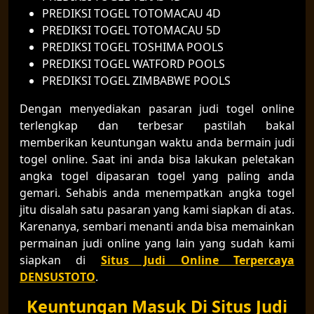
PREDIKSI TOGEL TOTOMACAU 4D
PREDIKSI TOGEL TOTOMACAU 5D
PREDIKSI TOGEL TOSHIMA POOLS
PREDIKSI TOGEL WATFORD POOLS
PREDIKSI TOGEL ZIMBABWE POOLS
Dengan menyediakan pasaran judi togel online
terlengkap dan terbesar pastilah bakal
memberikan keuntungan waktu anda bermain judi
togel online. Saat ini anda bisa lakukan peletakan
angka togel dipasaran togel yang paling anda
gemari. Sehabis anda menempatkan angka togel
jitu disalah satu pasaran yang kami siapkan di atas.
Karenanya, sembari menanti anda bisa memainkan
permainan judi online yang lain yang sudah kami
siapkan di
Situs Judi Online Terpercaya
DENSUSTOTO
.
Keuntungan Masuk Di Situs Judi