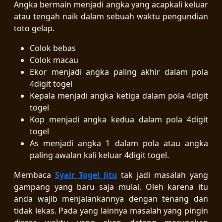
Angka bermain menjadi angka yang acapkali keluar
atau tengah naik dalam sebuah waktu pengundian
toto gelap.
Colok bebas
Colok macau
Ekor menjadi angka paling akhir dalam pola
4digit togel
Kepala menjadi angka ketiga dalam pola 4digit
togel
Kop menjadi angka kedua dalam pola 4digit
togel
As menjadi angka 1 dalam pola atau angka
paling awalan kali keluar 4digit togel.
Membaca
Syair Togel Jitu
tak jadi masalah yang
gampang yang baru saja mulai. Oleh karena itu
anda wajib menjalankannya dengan tenang dan
tidak lekas. Pada yang lainnya masalah yang pingin