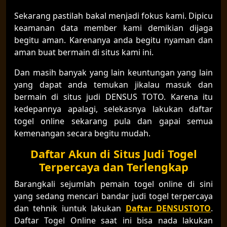
Sekarang pastilah bakal menjadi fokus kami. Dipicu
keamanan data member kami demikian dijaga
begitu aman. Karenanya anda begitu nyaman dan
aman buat bermain di situs kami ini.
Dan masih banyak yang lain keuntungan yang lain
yang dapat anda temukan jikalau masuk dan
bermain di situs judi DENSUS TOTO. Karena itu
kedepannya apalagi, selekasnya lakukan daftar
togel online sekarang pula dan gapai semua
kemenangan secara begitu mudah.
Daftar Akun di Situs Judi Togel
Terpercaya dan Terlengkap
Barangkali sejumlah pemain togel online di sini
yang sedang mencari bandar judi togel terpercaya
dan tehnik iuntuk lakukan
Daftar DENSUSTOTO
.
Daftar Togel Online saat ini bisa nada lakukan