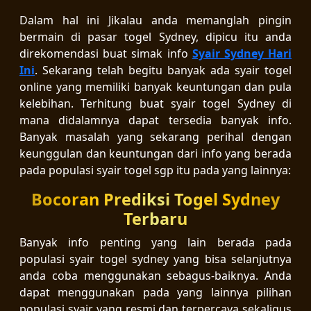
Dalam hal ini Jikalau anda memanglah pingin
bermain di pasar togel Sydney, dipicu itu anda
direkomendasi buat simak info
Syair Sydney Hari
Ini
. Sekarang telah begitu banyak ada syair togel
online yang memiliki banyak keuntungan dan pula
kelebihan. Terhitung buat syair togel Sydney di
mana didalamnya dapat tersedia banyak info.
Banyak masalah yang sekarang perihal dengan
keunggulan dan keuntungan dari info yang berada
pada populasi syair togel sgp itu pada yang lainnya:
Bocoran Prediksi Togel Sydney
Terbaru
Banyak info penting yang lain berada pada
populasi syair togel sydney yang bisa selanjutnya
anda coba menggunakan sebagus-baiknya. Anda
dapat menggunakan pada yang lainnya pilihan
populasi syair yang resmi dan terpercaya sekaligus