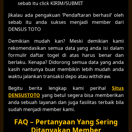
sebab itu click KIRIM/SUBMIT
Jikalau ada pengakuan ‘Pendaftaran berhasil’ oleh
sebab itu anda sukses menjadi member dari
DENSUS TOTO
Demikian mudah kan? Meski demikian kami
rekomendasikan semua data yang anda isi dalam
formulir daftar togel di atas harus benar dan
berlaku. Kenapa? Didorong semua data yang anda
kasih nantunya buat membikin lebih mudah anda
waktu jalankan transaksi depo atau withdraw.
Begitu berita lengkap kami perihal
Situs
DENSUSTOTO
yang betul segera bisa memberikan
anda sebuah layanan dan juga fasilitas terbaik bila
sudah menjadi member kami.
FAQ – Pertanyaan Yang Sering
Ditanyakan Member