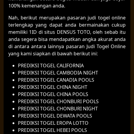
100% kemenangan anda.
Nah, berikut merupakan pasaran judi togel online
terlengkap yang dapat anda bermainakan cukup
memiliki 1ID di situs DENSUS TOTO, oleh sebab itu
anda segera bisa mendapatkan angka akurat anda
di antara antara lainnya pasaran Judi Togel Online
yang kami siapkan di bawah berikut ini:
PREDIKSI TOGEL CALIFORNIA
PREDIKSI TOGEL CAMBODIA NIGHT
PREDIKSI TOGEL CANADIA POOLS
PREDIKSI TOGEL CHINA NIGHT
PREDIKSI TOGEL CHINA POOLS
PREDIKSI TOGEL CHONBURI POOLS
PREDIKSI TOGEL CHONBURI NIGHT
PREDIKSI TOGEL DEWATA POOLS
PREDIKSI TOGEL EROPA LOTTO
PREDIKSI TOGEL HEBEI POOLS