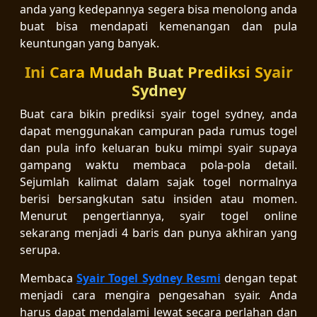
anda yang kedepannya segera bisa menolong anda
buat bisa mendapati kemenangan dan pula
keuntungan yang banyak.
Ini Cara Mudah Buat Prediksi Syair
Sydney
Buat cara bikin prediksi syair togel sydney, anda
dapat menggunakan campuran pada rumus togel
dan pula info keluaran buku mimpi syair supaya
gampang waktu membaca pola-pola detail.
Sejumlah kalimat dalam sajak togel normalnya
berisi bersangkutan satu insiden atau momen.
Menurut pengertiannya, syair togel online
sekarang menjadi 4 baris dan punya akhiran yang
serupa.
Membaca
Syair Togel Sydney Resmi
dengan tepat
menjadi cara mengira pengesahan syair. Anda
harus dapat mendalami lewat secara perlahan dan