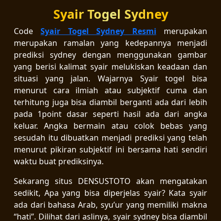
Syair Togel Sydney
Code
Syair Togel Sydney Resmi
merupakan
merupakan ramalan yang kedepannya menjadi
prediksi sydney dengan menggunakan gambar
yang berisi kalimat syair melukiskan keadaan dan
situasi yang jalan. Wajarnya Syair togel bisa
menurut cara ilmiah atau subjektif cuma dan
terhitung juga bisa diambil berganti ada dari lebih
pada 1point dasar seperti hasil ada dari angka
keluar. Angka bermain atau colok bebas yang
sesudah itu dibuatkan menjadi prediksi yang telah
menurut pikiran subjektif ini bersama hati sendiri
waktu buat prediksinya.
Sekarang situs DENSUSTOTO akan mengatakan
sedikit, Apa yang bisa diperjelas syair? Kata syair
ada dari bahasa Arab, syu’ur yang memiliki makna
“hati”. Dilihat dari aslinya, syair sydney bisa diambil