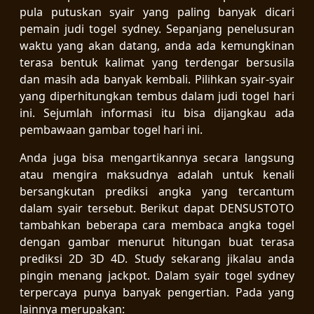
pula putuskan syair yang paling banyak dicari
pemain judi togel sydney. Sepanjang penelusuran
waktu yang akan datang, anda ada kemungkinan
terasa bentuk kalimat yang terdengar bersusila
dan masih ada banyak kembali. Pilihkan syair-syair
yang diperhitungkan tembus dalam judi togel hari
ini. Sejumlah informasi itu bisa dijangkau ada
pembawaan gambar togel hari ini.
Anda juga bisa mengartikannya secara langsung
atau mengira maksudnya adalah untuk kenali
bersangkutan prediksi angka yang tercantum
dalam syair tersebut. Berikut dapat DENSUSTOTO
tambahkan beberapa cara membaca angka togel
dengan gambar menurut hitungan buat terasa
prediksi 2D 3D 4D. Study sekarang jikalau anda
pingin menang jackpot. Dalam syair togel sydney
terpercaya punya banyak pengertian. Pada yang
lainnya merupakan: