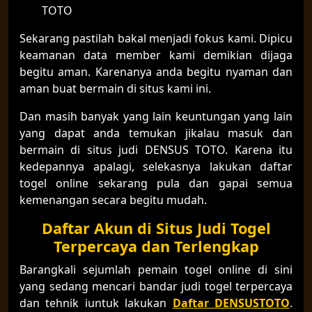
TOTO
Sekarang pastilah bakal menjadi fokus kami. Dipicu
keamanan data member kami demikian dijaga
begitu aman. Karenanya anda begitu nyaman dan
aman buat bermain di situs kami ini.
Dan masih banyak yang lain keuntungan yang lain
yang dapat anda temukan jikalau masuk dan
bermain di situs judi DENSUS TOTO. Karena itu
kedepannya apalagi, selekasnya lakukan daftar
togel online sekarang pula dan gapai semua
kemenangan secara begitu mudah.
Daftar Akun di Situs Judi Togel
Terpercaya dan Terlengkap
Barangkali sejumlah pemain togel online di sini
yang sedang mencari bandar judi togel terpercaya
dan tehnik iuntuk lakukan
Daftar DENSUSTOTO
.