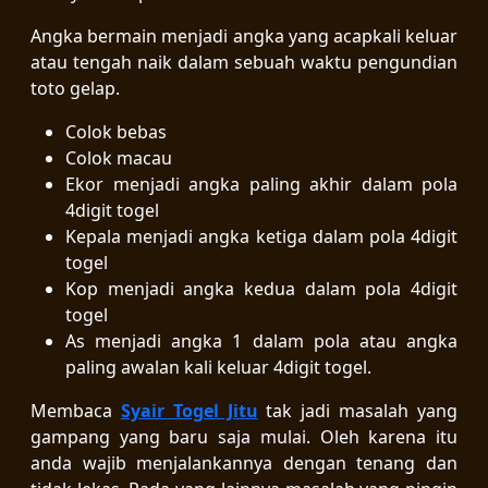
Angka bermain menjadi angka yang acapkali keluar
atau tengah naik dalam sebuah waktu pengundian
toto gelap.
Colok bebas
Colok macau
Ekor menjadi angka paling akhir dalam pola
4digit togel
Kepala menjadi angka ketiga dalam pola 4digit
togel
Kop menjadi angka kedua dalam pola 4digit
togel
As menjadi angka 1 dalam pola atau angka
paling awalan kali keluar 4digit togel.
Membaca
Syair Togel Jitu
tak jadi masalah yang
gampang yang baru saja mulai. Oleh karena itu
anda wajib menjalankannya dengan tenang dan