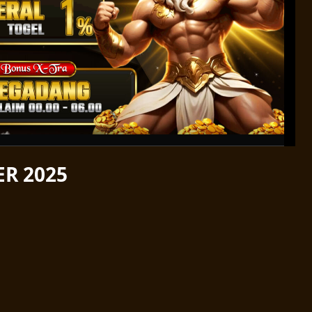
ER 2025