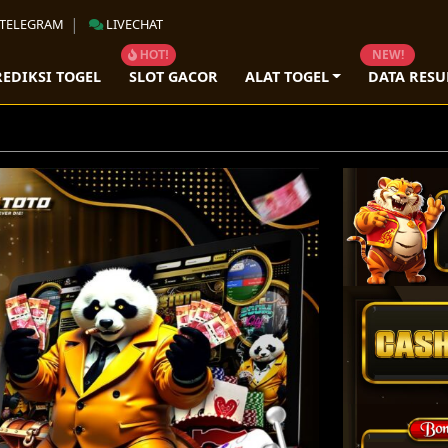
TELEGRAM
LIVECHAT
REDIKSI TOGEL
SLOT GACOR
ALAT TOGEL
DATA RESU