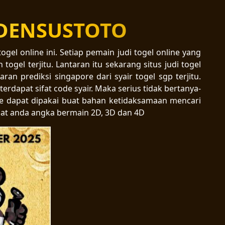
el DENSUSTOTO
gel online ini. Setiap pemain judi togel online yang
el terjitu. Lantaran itu sekarang situs judi togel
prediksi singapore dari syair togel sgp terjitu.
dapat sifat code syair. Maka serius tidak bertanya-
pore dapat dipakai buat bahan ketidaksamaan mencari
 dapat anda angka bermain 2D, 3D dan 4D