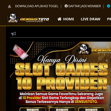
DOWNLOAD APLIKASI TOGEL
DAFTAR JADI MEMBER
HOME
LIVE DRAW
P