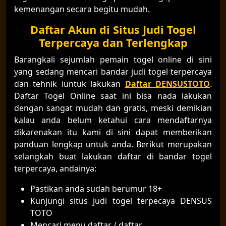
kemenangan secara begitu mudah.
Daftar Akun di Situs Judi Togel
Terpercaya dan Terlengkap
Barangkali sejumlah pemain togel online di sini
yang sedang mencari bandar judi togel terpercaya
dan tehnik iuntuk lakukan
Daftar DENSUSTOTO
.
Daftar Togel Online saat ini bisa nada lakukan
dengan sangat mudah dan gratis, meski demikian
kalau anda belum ketahui cara mendaftarnya
dikarenakan itu kami di sini dapat memberikan
panduan lengkap untuk anda. Berikut merupakan
selangkah buat lakukan daftar di bandar togel
terpercaya, andainya:
Pastikan anda sudah berumur 18+
Kunjungi situs judi togel terpecaya DENSUS
TOTO
Mencari menu daftar / daftar