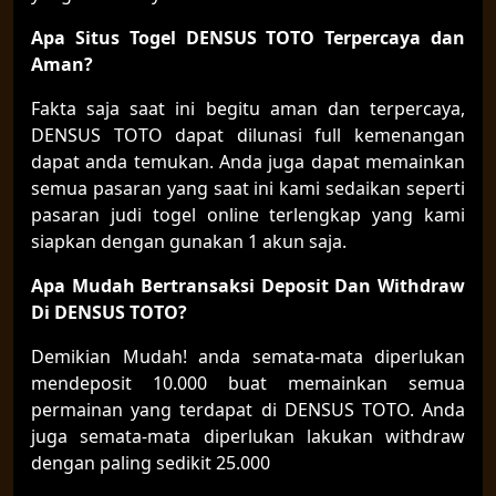
Apa Situs Togel DENSUS TOTO Terpercaya dan
Aman?
Fakta saja saat ini begitu aman dan terpercaya,
DENSUS TOTO dapat dilunasi full kemenangan
dapat anda temukan. Anda juga dapat memainkan
semua pasaran yang saat ini kami sedaikan seperti
pasaran judi togel online terlengkap yang kami
siapkan dengan gunakan 1 akun saja.
Apa Mudah
Bert
ransaksi Deposit Dan Withdraw
Di DENSUS TOTO?
Demikian Mudah! anda semata-mata diperlukan
mendeposit 10.000 buat memainkan semua
permainan yang terdapat di DENSUS TOTO. Anda
juga semata-mata diperlukan lakukan withdraw
dengan paling sedikit 25.000