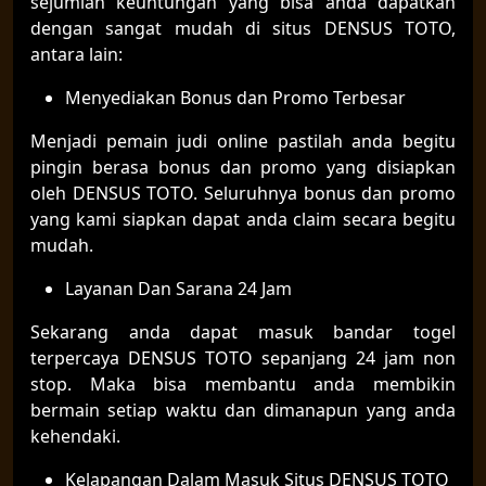
sejumlah keuntungan yang bisa anda dapatkan
dengan sangat mudah di situs DENSUS TOTO,
antara lain:
Menyediakan Bonus dan Promo Terbesar
Menjadi pemain judi online pastilah anda begitu
pingin berasa bonus dan promo yang disiapkan
oleh DENSUS TOTO. Seluruhnya bonus dan promo
yang kami siapkan dapat anda claim secara begitu
mudah.
Layanan Dan Sarana 24 Jam
Sekarang anda dapat masuk bandar togel
terpercaya DENSUS TOTO sepanjang 24 jam non
stop. Maka bisa membantu anda membikin
bermain setiap waktu dan dimanapun yang anda
kehendaki.
Kelapangan Dalam Masuk Situs DENSUS TOTO