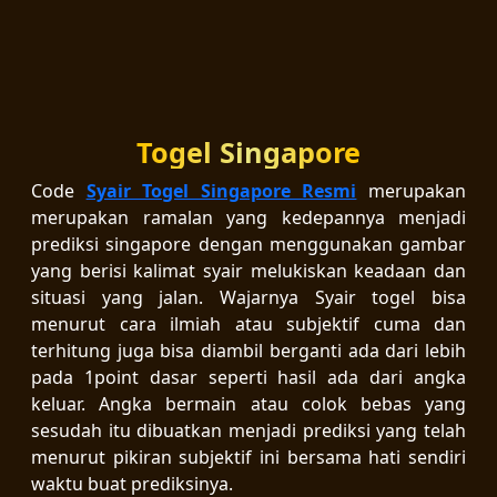
Togel Singapore
Code
Syair Togel Singapore Resmi
merupakan
merupakan ramalan yang kedepannya menjadi
prediksi singapore dengan menggunakan gambar
yang berisi kalimat syair melukiskan keadaan dan
situasi yang jalan. Wajarnya Syair togel bisa
menurut cara ilmiah atau subjektif cuma dan
terhitung juga bisa diambil berganti ada dari lebih
pada 1point dasar seperti hasil ada dari angka
keluar. Angka bermain atau colok bebas yang
sesudah itu dibuatkan menjadi prediksi yang telah
menurut pikiran subjektif ini bersama hati sendiri
waktu buat prediksinya.