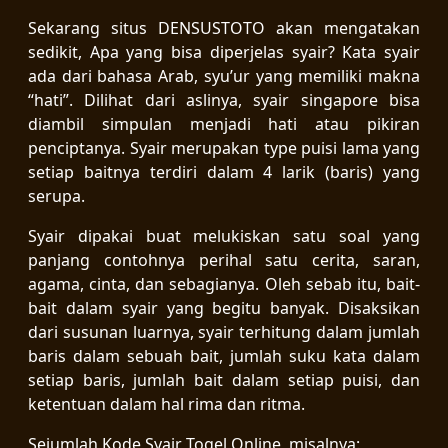
Sekarang situs DENSUSTOTO akan mengatakan
sedikit, Apa yang bisa diperjelas syair? Kata syair
ada dari bahasa Arab, syu’ur yang memiliki makna
“hati”. Dilihat dari aslinya, syair singapore bisa
diambil simpulan menjadi hati atau pikiran
penciptanya. Syair merupakan type puisi lama yang
setiap baitnya terdiri dalam 4 larik (baris) yang
serupa.
Syair dipakai buat melukiskan satu soal yang
panjang contohnya perihal satu cerita, saran,
agama, cinta, dan sebagianya. Oleh sebab itu, bait-
bait dalam syair yang begitu banyak. Disaksikan
dari susunan luarnya, syair terhitung dalam jumlah
baris dalam sebuah bait, jumlah suku kata dalam
setiap baris, jumlah bait dalam setiap puisi, dan
ketentuan dalam hal rima dan ritma.
Sejumlah Kode Syair Togel Online, misalnya: