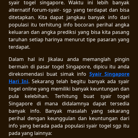
syair togel singapore. Waktu ini lebih banyak
alternatif forum-syair- sgp yang terdapat dan bisa
ditetapkan. Kita dapat jangkau banyak info dari
populasi itu terhitung info bocoran perihal angka
keluaran dan angka prediksi yang bisa kita pasang
taruhan setiap harinya menurut tipe pasaran yang
terdapat.
Dalam hal ini Jikalau anda memanglah pingin
bermain di pasar togel Singapore, dipicu itu anda
direkomendasi buat simak info
Syair Singapore
Hari Ini
. Sekarang telah begitu banyak ada syair
togel online yang memiliki banyak keuntungan dan
pula kelebihan. Terhitung buat syair togel
Singapore di mana didalamnya dapat tersedia
banyak info. Banyak masalah yang sekarang
perihal dengan keunggulan dan keuntungan dari
info yang berada pada populasi syair togel sgp itu
pada yang lainnya: