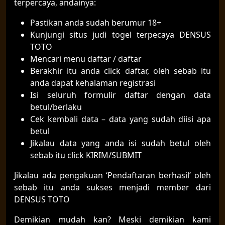
terpercaya, andainya:
Pastikan anda sudah berumur 18+
Kunjungi situs judi togel terpecaya DENSUS
TOTO
Mencari menu daftar / daftar
Berakhir itu anda click daftar, oleh sebab itu
anda dapat kehalaman registrasi
Isi seluruh formulir daftar dengan data
betul/berlaku
Cek kembali data – data yang sudah diisi apa
betul
Jikalau data yang anda isi sudah betul oleh
sebab itu click KIRIM/SUBMIT
Jikalau ada pengakuan ‘Pendaftaran berhasil’ oleh
sebab itu anda sukses menjadi member dari
DENSUS TOTO
Demikian mudah kan? Meski demikian kami