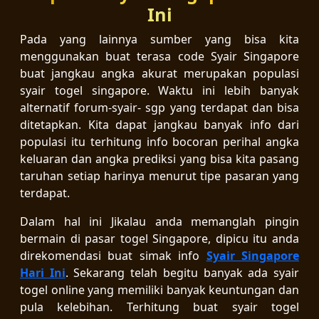
Ini
Pada yang lainnya sumber yang bisa kita
menggunakan buat terasa code Syair Singapore
buat jangkau angka akurat merupakan populasi
syair togel singapore. Waktu ini lebih banyak
alternatif forum-syair- sgp yang terdapat dan bisa
ditetapkan. Kita dapat jangkau banyak info dari
populasi itu terhitung info bocoran perihal angka
keluaran dan angka prediksi yang bisa kita pasang
taruhan setiap harinya menurut tipe pasaran yang
terdapat.
Dalam hal ini Jikalau anda memanglah pingin
bermain di pasar togel Singapore, dipicu itu anda
direkomendasi buat simak info
Syair Singapore
Hari Ini
. Sekarang telah begitu banyak ada syair
togel online yang memiliki banyak keuntungan dan
pula kelebihan. Terhitung buat syair togel