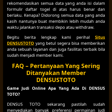
rekomendasikan semua data yang anda isi dalam
formulir daftar togel di atas harus benar dan
berlaku. Kenapa? Didorong semua data yang anda
kasih nantunya buat membikin lebih mudah anda
waktu jalankan transaksi depo atau withdraw.
Begitu berita lengkap kami perihal
Situs
DENSUSTOTO
yang betul segera bisa memberikan
anda sebuah layanan dan juga fasilitas terbaik bila
sudah menjadi member kami.
FAQ – Pertanyaan Yang Sering
Ditanyakan Member
DENSUSTOTO
Game Judi Online Apa Yang Ada Di DENSUS
TOTO?
DENSUS TOTO sekarang pastilah sudah
menyediakan banyak preferensi permainan judi