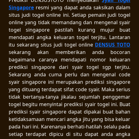
Prediksi DENSUSTOTO menyediakan
Syair Togel
Singapore
resmi yang dapat anda saksikan dalam
situs judi togel online ini. Setiap pemain judi togel
online yang tidak memandang dan mengenal syair
togel singapore pastilah kurang mujur buat
mendapati angka keluaran togel terjitu. Lantaran
itu sekarang situs judi togel online
DENSUS TOTO
sekarang akan memberikan anda bocoran
bagaimana caranya mendapati nomor keluaran
prediksi singapore dari syair togel sgp terjitu.
Sekarang anda cuma perlu dan mengenal code
syair singapore ini merupakan prediksi singapore
yang dituang terdapat sifat code syair. Maka serius
tidak bertanya-tanya jikalau sejumlah penggemar
togel begitu menyintai prediksi syair togel ini. Buat
prediksi syair singapore dapat dipakai buat bahan
ketidaksamaan mencari angka jitu yang bisa keluar
pada hari ini. Karenanya berhati-hatilah selalu pada
setiap terdapat dipicu di situ dapat anda angka