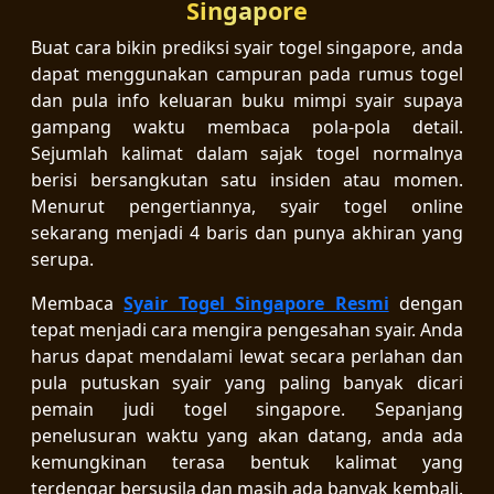
Singapore
Buat cara bikin prediksi syair togel singapore, anda
dapat menggunakan campuran pada rumus togel
dan pula info keluaran buku mimpi syair supaya
gampang waktu membaca pola-pola detail.
Sejumlah kalimat dalam sajak togel normalnya
berisi bersangkutan satu insiden atau momen.
Menurut pengertiannya, syair togel online
sekarang menjadi 4 baris dan punya akhiran yang
serupa.
Membaca
Syair Togel Singapore Resmi
dengan
tepat menjadi cara mengira pengesahan syair. Anda
harus dapat mendalami lewat secara perlahan dan
pula putuskan syair yang paling banyak dicari
pemain judi togel singapore. Sepanjang
penelusuran waktu yang akan datang, anda ada
kemungkinan terasa bentuk kalimat yang
terdengar bersusila dan masih ada banyak kembali.