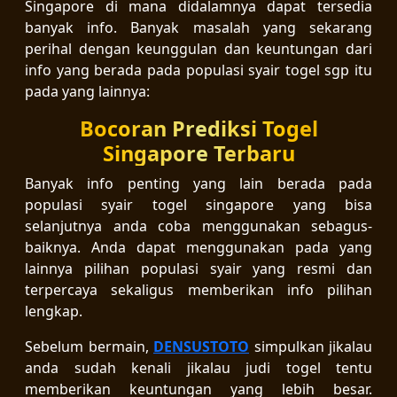
Singapore di mana didalamnya dapat tersedia
banyak info. Banyak masalah yang sekarang
perihal dengan keunggulan dan keuntungan dari
info yang berada pada populasi syair togel sgp itu
pada yang lainnya:
Bocoran Prediksi Togel
Singapore Terbaru
Banyak info penting yang lain berada pada
populasi syair togel singapore yang bisa
selanjutnya anda coba menggunakan sebagus-
baiknya. Anda dapat menggunakan pada yang
lainnya pilihan populasi syair yang resmi dan
terpercaya sekaligus memberikan info pilihan
lengkap.
Sebelum bermain,
DENSUSTOTO
simpulkan jikalau
anda sudah kenali jikalau judi togel tentu
memberikan keuntungan yang lebih besar.