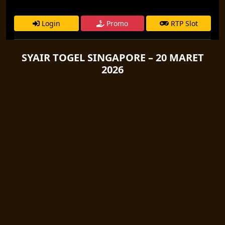
Login
Promo
RTP Slot
SYAIR TOGEL SINGAPORE – 20 MARET
2026