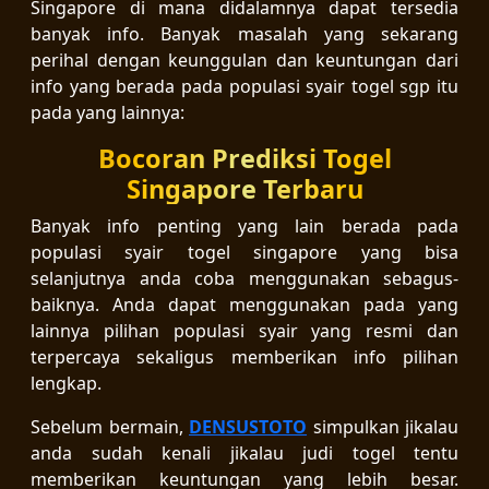
Singapore di mana didalamnya dapat tersedia
banyak info. Banyak masalah yang sekarang
perihal dengan keunggulan dan keuntungan dari
info yang berada pada populasi syair togel sgp itu
pada yang lainnya:
Bocoran Prediksi Togel
Singapore Terbaru
Banyak info penting yang lain berada pada
populasi syair togel singapore yang bisa
selanjutnya anda coba menggunakan sebagus-
baiknya. Anda dapat menggunakan pada yang
lainnya pilihan populasi syair yang resmi dan
terpercaya sekaligus memberikan info pilihan
lengkap.
Sebelum bermain,
DENSUSTOTO
simpulkan jikalau
anda sudah kenali jikalau judi togel tentu
memberikan keuntungan yang lebih besar.