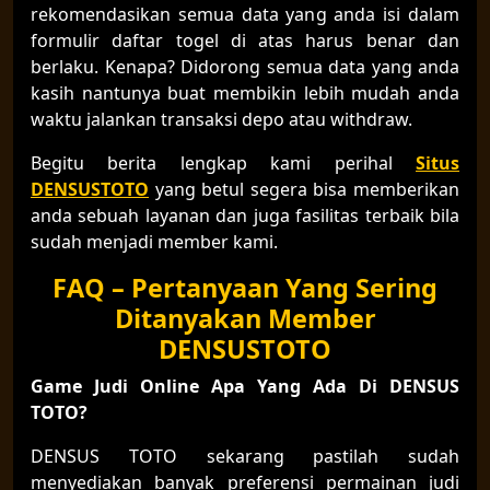
rekomendasikan semua data yang anda isi dalam
formulir daftar togel di atas harus benar dan
berlaku. Kenapa? Didorong semua data yang anda
kasih nantunya buat membikin lebih mudah anda
waktu jalankan transaksi depo atau withdraw.
Begitu berita lengkap kami perihal
Situs
DENSUSTOTO
yang betul segera bisa memberikan
anda sebuah layanan dan juga fasilitas terbaik bila
sudah menjadi member kami.
FAQ – Pertanyaan Yang Sering
Ditanyakan Member
DENSUSTOTO
Game Judi Online Apa Yang Ada Di DENSUS
TOTO?
DENSUS TOTO sekarang pastilah sudah
menyediakan banyak preferensi permainan judi