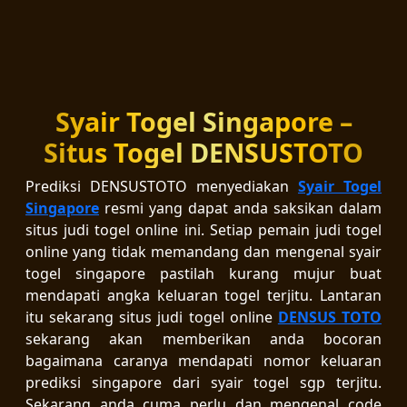
Syair Togel Singapore –
Situs Togel DENSUSTOTO
Prediksi DENSUSTOTO menyediakan
Syair Togel
Singapore
resmi yang dapat anda saksikan dalam
situs judi togel online ini. Setiap pemain judi togel
online yang tidak memandang dan mengenal syair
togel singapore pastilah kurang mujur buat
mendapati angka keluaran togel terjitu. Lantaran
itu sekarang situs judi togel online
DENSUS TOTO
sekarang akan memberikan anda bocoran
bagaimana caranya mendapati nomor keluaran
prediksi singapore dari syair togel sgp terjitu.
Sekarang anda cuma perlu dan mengenal code