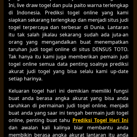
Ini, live draw togel dan pula paito warna terlengkap
di Indonesia. Prediksi togel online yang kami
siapkan sekarang terlengkap dan menjadi situs judi
togel terpercaya dan terbesar di Dunia. Lantaran
itu tak salah jikalau sekarang sudah ada juta-an
orang yang mengandalkan buat menempatkan
taruhan judi togel online di situs DENSUS TOTO.
Tak hanya itu kami juga memberikan pemain judi
togel online semua data penting soalnya prediksi
akurat judi togel yang bisa selalu kami up-date
setiap harinya.
Keluaran togel hari ini demikian memiliki fungsi
buat anda berasa angka akurat yang bisa anda
taruhkan di permainan judi togel online. menjadi
buat anda yang saar ini tengah bermain judi togel
online, penting buat tahu
Prediksi Togel Hari Ini
dan awalan kali kalinya biar membantu anda
membikin berasa angka akurat lantaran itu anda