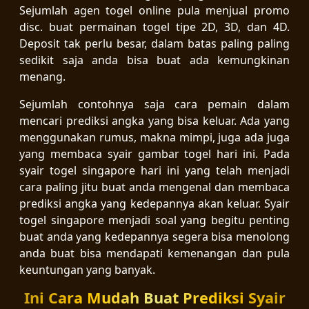
Sejumlah agen togel online pula menjual promo
disc. buat permainan togel tipe 2D, 3D, dan 4D.
Deposit tak perlu besar, dalam batas paling paling
sedikit saja anda bisa buat ada kemungkinan
menang.
Sejumlah contohnya saja cara pemain dalam
mencari prediksi angka yang bisa keluar. Ada yang
menggunakan rumus, makna mimpi, juga ada juga
yang membaca syair gambar togel hari ini. Pada
syair togel singapore hari ini yang telah menjadi
cara paling jitu buat anda mengenal dan membaca
prediksi angka yang kedepannya akan keluar. Syair
togel singapore menjadi soal yang begitu penting
buat anda yang kedepannya segera bisa menolong
anda buat bisa mendapati kemenangan dan pula
keuntungan yang banyak.
Ini Cara Mudah Buat Prediksi Syair