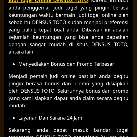
Judi Togel Online DENSUS TOTO
. Karena itu buat
anda penggemar judi togel yang pingin berasa
keuntungan waktu bermain judi togel online oleh
sebab itu DENSUS TOTO sudah menjadi preferensi
yang paling tepat buat anda. Dibawah ini adalah
sejumlah keuntungan yang bisa anda dapatkan
dengan sangat mudah di situs DENSUS TOTO,
antara lain:
Menyediakan Bonus dan Promo Terbesar
Menjadi pemain judi online pastilah anda begitu
pingin berasa bonus dan promo yang disiapkan
oleh DENSUS TOTO. Seluruhnya bonus dan promo
yang kami siapkan dapat anda claim secara begitu
mudah.
Layanan Dan Sarana 24 Jam
Sekarang anda dapat masuk bandar togel