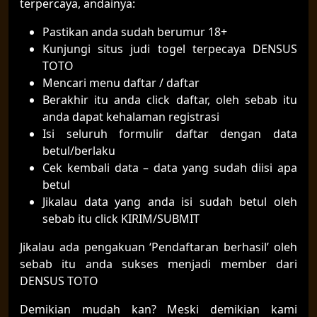
terpercaya, andainya:
Pastikan anda sudah berumur 18+
Kunjungi situs judi togel terpecaya DENSUS
TOTO
Mencari menu daftar / daftar
Berakhir itu anda click daftar, oleh sebab itu
anda dapat kehalaman registrasi
Isi seluruh formulir daftar dengan data
betul/berlaku
Cek kembali data – data yang sudah diisi apa
betul
Jikalau data yang anda isi sudah betul oleh
sebab itu click KIRIM/SUBMIT
Jikalau ada pengakuan ‘Pendaftaran berhasil’ oleh
sebab itu anda sukses menjadi member dari
DENSUS TOTO
Demikian mudah kan? Meski demikian kami