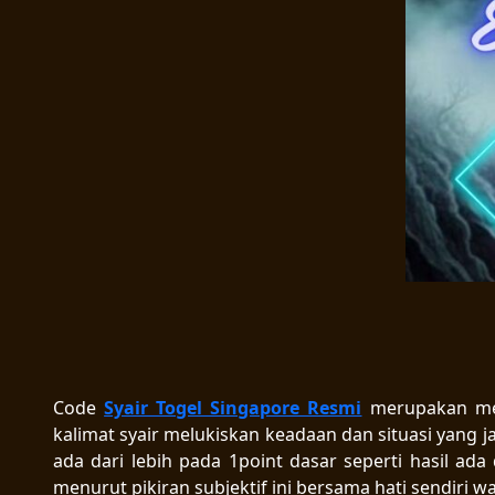
Code
Syair Togel Singapore Resmi
merupakan mer
kalimat syair melukiskan keadaan dan situasi yang ja
ada dari lebih pada 1point dasar seperti hasil ad
menurut pikiran subjektif ini bersama hati sendiri w