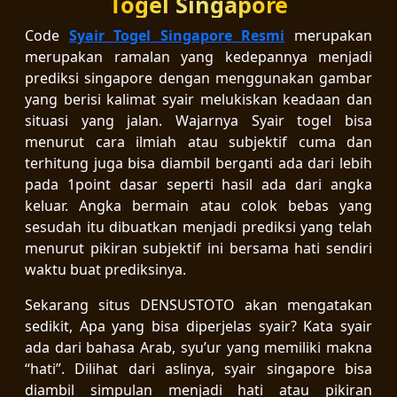
Togel Singapore
Code
Syair Togel Singapore Resmi
merupakan
merupakan ramalan yang kedepannya menjadi
prediksi singapore dengan menggunakan gambar
yang berisi kalimat syair melukiskan keadaan dan
situasi yang jalan. Wajarnya Syair togel bisa
menurut cara ilmiah atau subjektif cuma dan
terhitung juga bisa diambil berganti ada dari lebih
pada 1point dasar seperti hasil ada dari angka
keluar. Angka bermain atau colok bebas yang
sesudah itu dibuatkan menjadi prediksi yang telah
menurut pikiran subjektif ini bersama hati sendiri
waktu buat prediksinya.
Sekarang situs DENSUSTOTO akan mengatakan
sedikit, Apa yang bisa diperjelas syair? Kata syair
ada dari bahasa Arab, syu’ur yang memiliki makna
“hati”. Dilihat dari aslinya, syair singapore bisa
diambil simpulan menjadi hati atau pikiran