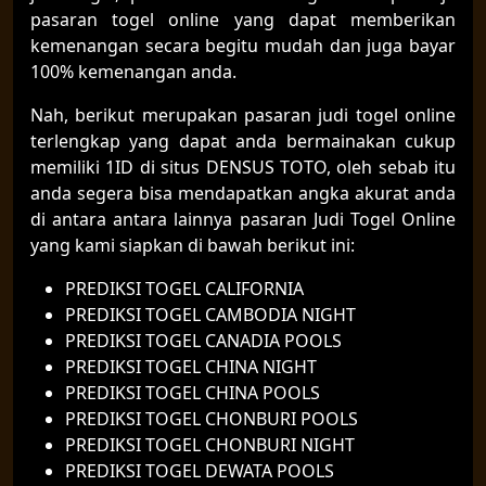
pasaran togel online yang dapat memberikan
kemenangan secara begitu mudah dan juga bayar
100% kemenangan anda.
Nah, berikut merupakan pasaran judi togel online
terlengkap yang dapat anda bermainakan cukup
memiliki 1ID di situs DENSUS TOTO, oleh sebab itu
anda segera bisa mendapatkan angka akurat anda
di antara antara lainnya pasaran Judi Togel Online
yang kami siapkan di bawah berikut ini:
PREDIKSI TOGEL CALIFORNIA
PREDIKSI TOGEL CAMBODIA NIGHT
PREDIKSI TOGEL CANADIA POOLS
PREDIKSI TOGEL CHINA NIGHT
PREDIKSI TOGEL CHINA POOLS
PREDIKSI TOGEL CHONBURI POOLS
PREDIKSI TOGEL CHONBURI NIGHT
PREDIKSI TOGEL DEWATA POOLS