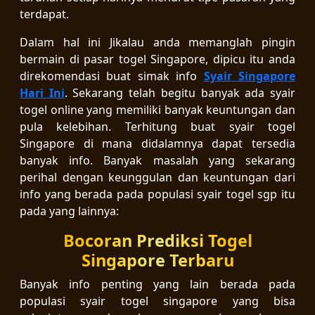
terdapat.
Dalam hal ini Jikalau anda memanglah pingin
bermain di pasar togel Singapore, dipicu itu anda
direkomendasi buat simak info
Syair Singapore
Hari Ini
. Sekarang telah begitu banyak ada syair
togel online yang memiliki banyak keuntungan dan
pula kelebihan. Terhitung buat syair togel
Singapore di mana didalamnya dapat tersedia
banyak info. Banyak masalah yang sekarang
perihal dengan keunggulan dan keuntungan dari
info yang berada pada populasi syair togel sgp itu
pada yang lainnya:
Bocoran Prediksi Togel
Singapore Terbaru
Banyak info penting yang lain berada pada
populasi syair togel singapore yang bisa