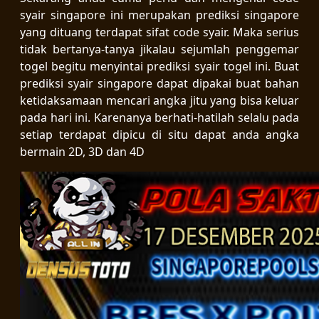
syair singapore ini merupakan prediksi singapore
yang dituang terdapat sifat code syair. Maka serius
tidak bertanya-tanya jikalau sejumlah penggemar
togel begitu menyintai prediksi syair togel ini. Buat
prediksi syair singapore dapat dipakai buat bahan
ketidaksamaan mencari angka jitu yang bisa keluar
pada hari ini. Karenanya berhati-hatilah selalu pada
setiap terdapat dipicu di situ dapat anda angka
bermain 2D, 3D dan 4D