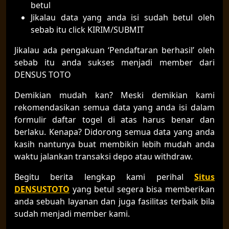
betul
Jikalau data yang anda isi sudah betul oleh
sebab itu click KIRIM/SUBMIT
Jikalau ada pengakuan ‘Pendaftaran berhasil’ oleh
sebab itu anda sukses menjadi member dari
DENSUS TOTO
Demikian mudah kan? Meski demikian kami
rekomendasikan semua data yang anda isi dalam
formulir daftar togel di atas harus benar dan
berlaku. Kenapa? Didorong semua data yang anda
kasih nantunya buat membikin lebih mudah anda
waktu jalankan transaksi depo atau withdraw.
Begitu berita lengkap kami perihal
Situs
DENSUSTOTO
yang betul segera bisa memberikan
anda sebuah layanan dan juga fasilitas terbaik bila
sudah menjadi member kami.