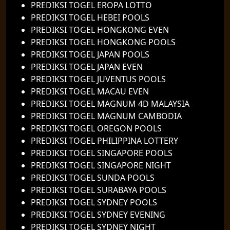
PREDIKSI TOGEL EROPA LOTTO
PREDIKSI TOGEL HEBEI POOLS
PREDIKSI TOGEL HONGKONG EVEN
PREDIKSI TOGEL HONGKONG POOLS
PREDIKSI TOGEL JAPAN POOLS
PREDIKSI TOGEL JAPAN EVEN
PREDIKSI TOGEL JUVENTUS POOLS
PREDIKSI TOGEL MACAU EVEN
PREDIKSI TOGEL MAGNUM 4D MALAYSIA
PREDIKSI TOGEL MAGNUM CAMBODIA
PREDIKSI TOGEL OREGON POOLS
PREDIKSI TOGEL PHILIPPINA LOTTERY
PREDIKSI TOGEL SINGAPORE POOLS
PREDIKSI TOGEL SINGAPORE NIGHT
PREDIKSI TOGEL SUNDA POOLS
PREDIKSI TOGEL SURABAYA POOLS
PREDIKSI TOGEL SYDNEY POOLS
PREDIKSI TOGEL SYDNEY EVENING
PREDIKSI TOGEL SYDNEY NIGHT