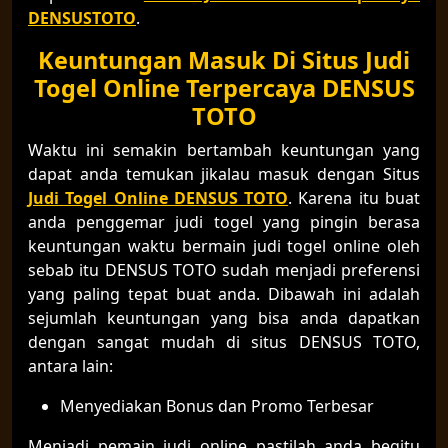
DENSUSTOTO
.
Keuntungan Masuk Di Situs Judi
Togel Online Terpercaya DENSUS
TOTO
Waktu ini semakin bertambah keuntungan yang
dapat anda temukan jikalau masuk dengan Situs
Judi Togel Online DENSUS TOTO
. Karena itu buat
anda penggemar judi togel yang pingin berasa
keuntungan waktu bermain judi togel online oleh
sebab itu DENSUS TOTO sudah menjadi preferensi
yang paling tepat buat anda. Dibawah ini adalah
sejumlah keuntungan yang bisa anda dapatkan
dengan sangat mudah di situs DENSUS TOTO,
antara lain:
Menyediakan Bonus dan Promo Terbesar
Menjadi pemain judi online pastilah anda begitu