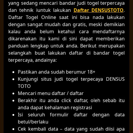
yang sedang mencari bandar judi togel terpercaya
dan tehnik iuntuk lakukan
Daftar DENSUSTOTO
.
Daftar Togel Online saat ini bisa nada lakukan
dengan sangat mudah dan gratis, meski demikian
kalau anda belum ketahui cara mendaftarnya
dikarenakan itu kami di sini dapat memberikan
panduan lengkap untuk anda. Berikut merupakan
selangkah buat lakukan daftar di bandar togel
terpercaya, andainya:
Pastikan anda sudah berumur 18+
Kunjungi situs judi togel terpecaya DENSUS
TOTO
Mencari menu daftar / daftar
Berakhir itu anda click daftar, oleh sebab itu
anda dapat kehalaman registrasi
Isi seluruh formulir daftar dengan data
betul/berlaku
Cek kembali data – data yang sudah diisi apa