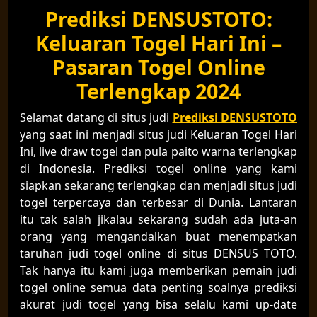
Prediksi DENSUSTOTO:
Keluaran Togel Hari Ini –
Pasaran Togel Online
Terlengkap 2024
Selamat datang di situs judi
Prediksi DENSUSTOTO
yang saat ini menjadi situs judi Keluaran Togel Hari
Ini, live draw togel dan pula paito warna terlengkap
di Indonesia. Prediksi togel online yang kami
siapkan sekarang terlengkap dan menjadi situs judi
togel terpercaya dan terbesar di Dunia. Lantaran
itu tak salah jikalau sekarang sudah ada juta-an
orang yang mengandalkan buat menempatkan
taruhan judi togel online di situs DENSUS TOTO.
Tak hanya itu kami juga memberikan pemain judi
togel online semua data penting soalnya prediksi
akurat judi togel yang bisa selalu kami up-date