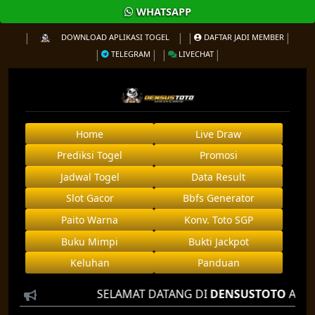
WHATSAPP
DOWNLOAD APLIKASI TOGEL
DAFTAR JADI MEMBER
TELEGRAM
LIVECHAT
Home
Live Draw
Prediksi Togel
Promosi
Jadwal Togel
Data Result
Slot Gacor
Bbfs Generator
Paito Warna
Konv. Toto SGP
Buku Mimpi
Bukti Jackpot
Keluhan
Panduan
SELAMAT DATANG DI
DENSUSTOTO
AGEN TOGEL