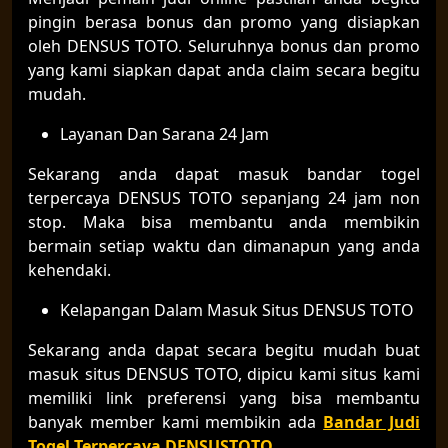
pingin berasa bonus dan promo yang disiapkan
oleh DENSUS TOTO. Seluruhnya bonus dan promo
yang kami siapkan dapat anda claim secara begitu
mudah.
Layanan Dan Sarana 24 Jam
Sekarang anda dapat masuk bandar togel
terpercaya DENSUS TOTO sepanjang 24 jam non
stop. Maka bisa membantu anda membikin
bermain setiap waktu dan dimanapun yang anda
kehendaki.
Kelapangan Dalam Masuk Situs DENSUS TOTO
Sekarang anda dapat secara begitu mudah buat
masuk situs DENSUS TOTO, dipicu kami situs kami
memiliki link preferensi yang bisa membantu
banyak member kami membikin ada
Bandar Judi
Togel Terpercaya DENSUSTOTO
.