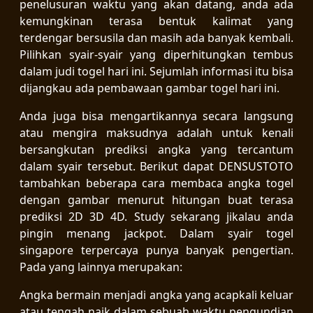
penelusuran waktu yang akan datang, anda ada
kemungkinan terasa bentuk kalimat yang
terdengar bersusila dan masih ada banyak kembali.
Pilihkan syair-syair yang diperhitungkan tembus
dalam judi togel hari ini. Sejumlah informasi itu bisa
dijangkau ada pembawaan gambar togel hari ini.
Anda juga bisa mengartikannya secara langsung
atau mengira maksudnya adalah untuk kenali
bersangkutan prediksi angka yang tercantum
dalam syair tersebut. Berikut dapat DENSUSTOTO
tambahkan beberapa cara membaca angka togel
dengan gambar menurut hitungan buat terasa
prediksi 2D 3D 4D. Study sekarang jikalau anda
pingin menang jackpot. Dalam syair togel
singapore terpercaya punya banyak pengertian.
Pada yang lainnya merupakan:
Angka bermain menjadi angka yang acapkali keluar
atau tengah naik dalam sebuah waktu pengundian