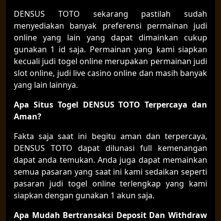
DENSUS TOTO sekarang pastilah sudah
menyediakan banyak preferensi permainan judi
online yang lain yang dapat dimainkan cukup
gunakan 1 id saja. Permainan yang kami siapkan
kecuali judi togel online merupakan permainan judi
slot online, judi live casino online dan masih banyak
yang lain lainnya.
Apa Situs Togel DENSUS TOTO Terpercaya dan
Aman?
Fakta saja saat ini begitu aman dan terpercaya,
DENSUS TOTO dapat dilunasi full kemenangan
dapat anda temukan. Anda juga dapat memainkan
semua pasaran yang saat ini kami sedaikan seperti
pasaran judi togel online terlengkap yang kami
siapkan dengan gunakan 1 akun saja.
Apa Mudah
Bert
ransaksi Deposit Dan Withdraw