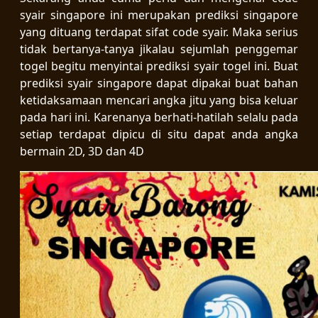
syair singapore ini merupakan prediksi singapore
yang dituang terdapat sifat code syair. Maka serius
tidak bertanya-tanya jikalau sejumlah penggemar
togel begitu menyintai prediksi syair togel ini. Buat
prediksi syair singapore dapat dipakai buat bahan
ketidaksamaan mencari angka jitu yang bisa keluar
pada hari ini. Karenanya berhati-hatilah selalu pada
setiap terdapat dipicu di situ dapat anda angka
bermain 2D, 3D dan 4D