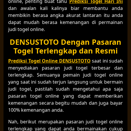
online, penting buat tahu
Prediksi Togel Hari Ini
dan awalan kali kalinya biar membantu anda
membikin berasa angka akurat lantaran itu anda
dapat mudah berasa kemenangan di permainan
judi togel online.
DENSUSTOTO Dengan Pasaran
Togel Terlengkap dan Resmi
Prediksi Togel Online DENSUSTOTO
saat ini sudah
menyediakan pasaran judi togel terbesar dan
terlengkap. Semuanya pemain judi togel online
yang saat ini sudah terjun langsung untuk bermain
judi togel, pastilah sudah mengetahui apa saja
pasaran togel online yang dapat memberikan
kemenangan secara begitu mudah dan juga bayar
100% kemenangan anda.
Nah, berikut merupakan pasaran judi togel online
terlengkap yang dapat anda bermainakan cukup