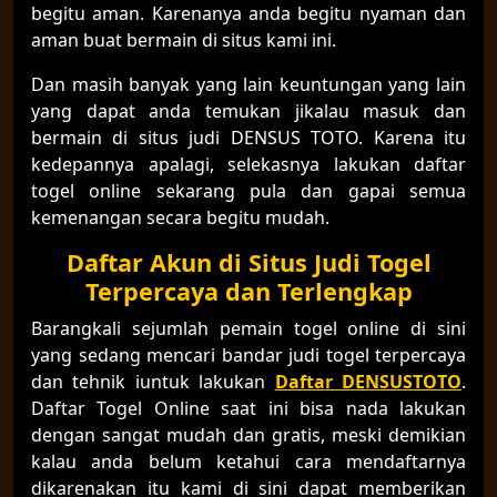
begitu aman. Karenanya anda begitu nyaman dan
aman buat bermain di situs kami ini.
Dan masih banyak yang lain keuntungan yang lain
yang dapat anda temukan jikalau masuk dan
bermain di situs judi DENSUS TOTO. Karena itu
kedepannya apalagi, selekasnya lakukan daftar
togel online sekarang pula dan gapai semua
kemenangan secara begitu mudah.
Daftar Akun di Situs Judi Togel
Terpercaya dan Terlengkap
Barangkali sejumlah pemain togel online di sini
yang sedang mencari bandar judi togel terpercaya
dan tehnik iuntuk lakukan
Daftar DENSUSTOTO
.
Daftar Togel Online saat ini bisa nada lakukan
dengan sangat mudah dan gratis, meski demikian
kalau anda belum ketahui cara mendaftarnya
dikarenakan itu kami di sini dapat memberikan