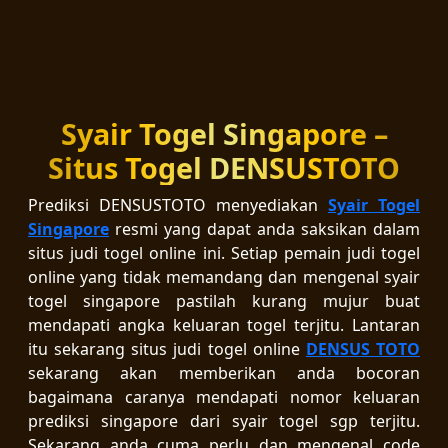
Syair Togel Singapore –
Situs Togel DENSUSTOTO
Prediksi DENSUSTOTO menyediakan
Syair Togel
Singapore
resmi yang dapat anda saksikan dalam
situs judi togel online ini. Setiap pemain judi togel
online yang tidak memandang dan mengenal syair
togel singapore pastilah kurang mujur buat
mendapati angka keluaran togel terjitu. Lantaran
itu sekarang situs judi togel online
DENSUS TOTO
sekarang akan memberikan anda bocoran
bagaimana caranya mendapati nomor keluaran
prediksi singapore dari syair togel sgp terjitu.
Sekarang anda cuma perlu dan mengenal code