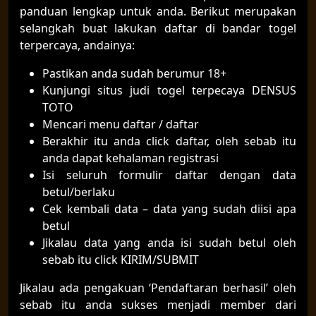
panduan lengkap untuk anda. Berikut merupakan
selangkah buat lakukan daftar di bandar togel
terpercaya, andainya:
Pastikan anda sudah berumur 18+
Kunjungi situs judi togel terpecaya DENSUS
TOTO
Mencari menu daftar / daftar
Berakhir itu anda click daftar, oleh sebab itu
anda dapat kehalaman registrasi
Isi seluruh formulir daftar dengan data
betul/berlaku
Cek kembali data – data yang sudah diisi apa
betul
Jikalau data yang anda isi sudah betul oleh
sebab itu click KIRIM/SUBMIT
Jikalau ada pengakuan ‘Pendaftaran berhasil’ oleh
sebab itu anda sukses menjadi member dari