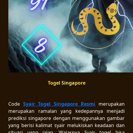
Togel Singapore
Code
Syair Togel Singapore Resmi
merupakan
merupakan ramalan yang kedepannya menjadi
prediksi singapore dengan menggunakan gambar
yang berisi kalimat syair melukiskan keadaan dan
situasi yang jalan. Wajarnya Syair togel bisa