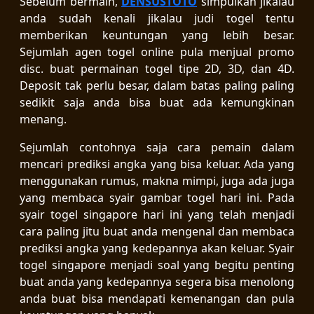
Sebelum bermain,
DENSUSTOTO
simpulkan jikalau
anda sudah kenali jikalau judi togel tentu
memberikan keuntungan yang lebih besar.
Sejumlah agen togel online pula menjual promo
disc. buat permainan togel tipe 2D, 3D, dan 4D.
Deposit tak perlu besar, dalam batas paling paling
sedikit saja anda bisa buat ada kemungkinan
menang.
Sejumlah contohnya saja cara pemain dalam
mencari prediksi angka yang bisa keluar. Ada yang
menggunakan rumus, makna mimpi, juga ada juga
yang membaca syair gambar togel hari ini. Pada
syair togel singapore hari ini yang telah menjadi
cara paling jitu buat anda mengenal dan membaca
prediksi angka yang kedepannya akan keluar. Syair
togel singapore menjadi soal yang begitu penting
buat anda yang kedepannya segera bisa menolong
anda buat bisa mendapati kemenangan dan pula