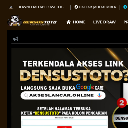
DOWNLOAD APLIKASI TOGEL
DAFTAR JADI MEMBER
HOME
LIVE DRAW
P