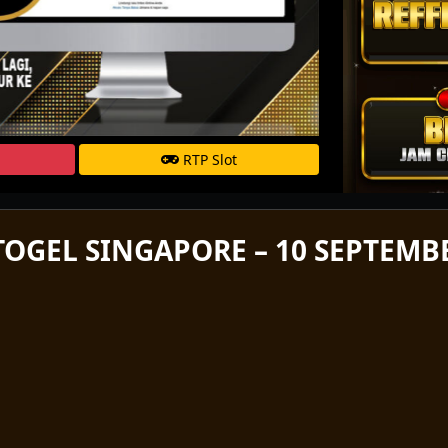
RTP Slot
TOGEL SINGAPORE – 10 SEPTEMB