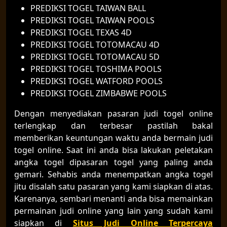
PREDIKSI TOGEL TAIWAN BALL
PREDIKSI TOGEL TAIWAN POOLS
PREDIKSI TOGEL TEXAS 4D
PREDIKSI TOGEL TOTOMACAU 4D
PREDIKSI TOGEL TOTOMACAU 5D
PREDIKSI TOGEL TOSHIMA POOLS
PREDIKSI TOGEL WATFORD POOLS
PREDIKSI TOGEL ZIMBABWE POOLS
Dengan menyediakan pasaran judi togel online
terlengkap dan terbesar pastilah bakal
memberikan keuntungan waktu anda bermain judi
togel online. Saat ini anda bisa lakukan peletakan
angka togel dipasaran togel yang paling anda
gemari. Sehabis anda menempatkan angka togel
jitu disalah satu pasaran yang kami siapkan di atas.
Karenanya, sembari menanti anda bisa memainkan
permainan judi online yang lain yang sudah kami
siapkan di
Situs Judi Online Terpercaya