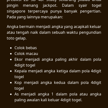
pingin menang jackpot. Dalam syair togel
singapore terpercaya punya banyak pengertian.
Pada yang lainnya merupakan:
Angka bermain menjadi angka yang acapkali keluar
atau tengah naik dalam sebuah waktu pengundian
toto gelap.
Colok bebas
Colok macau
Ekor menjadi angka paling akhir dalam pola
4digit togel
Kepala menjadi angka ketiga dalam pola 4digit
togel
Kop menjadi angka kedua dalam pola 4digit
togel
As menjadi angka 1 dalam pola atau angka
paling awalan kali keluar 4digit togel.