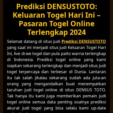
Prediksi DENSUSTOTO:
Keluaran Togel Hari Ini –
Pasaran Togel Online
Terlengkap 2024
Selamat datang di situs judi
Prediksi DENSUSTOTO
yang saat ini menjadi situs judi Keluaran Togel Hari
Ini, live draw togel dan pula paito warna terlengkap
di Indonesia. Prediksi togel online yang kami
siapkan sekarang terlengkap dan menjadi situs judi
togel terpercaya dan terbesar di Dunia. Lantaran
itu tak salah jikalau sekarang sudah ada juta-an
orang yang mengandalkan buat menempatkan
taruhan judi togel online di situs DENSUS TOTO.
Tak hanya itu kami juga memberikan pemain judi
togel online semua data penting soalnya prediksi
akurat judi togel yang bisa selalu kami up-date