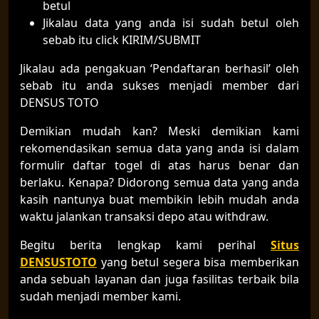
betul
Jikalau data yang anda isi sudah betul oleh
sebab itu click KIRIM/SUBMIT
Jikalau ada pengakuan ‘Pendaftaran berhasil’ oleh
sebab itu anda sukses menjadi member dari
DENSUS TOTO
Demikian mudah kan? Meski demikian kami
rekomendasikan semua data yang anda isi dalam
formulir daftar togel di atas harus benar dan
berlaku. Kenapa? Didorong semua data yang anda
kasih nantunya buat membikin lebih mudah anda
waktu jalankan transaksi depo atau withdraw.
Begitu berita lengkap kami perihal
Situs
DENSUSTOTO
yang betul segera bisa memberikan
anda sebuah layanan dan juga fasilitas terbaik bila
sudah menjadi member kami.