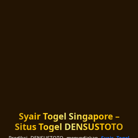
Syair Togel Singapore –
Situs Togel DENSUSTOTO