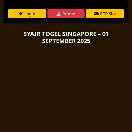
Login
Promo
RTP Slot
SYAIR TOGEL SINGAPORE – 01
SEPTEMBER 2025