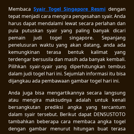
Membaca
Syair Togel Singapore Resmi
dengan
tepat menjadi cara mengira pengesahan syair. Anda
harus dapat mendalami lewat secara perlahan dan
pula putuskan syair yang paling banyak dicari
pemain judi togel singapore. Sepanjang
penelusuran waktu yang akan datang, anda ada
kemungkinan terasa bentuk kalimat yang
terdengar bersusila dan masih ada banyak kembali.
Pilihkan syair-syair yang diperhitungkan tembus
dalam judi togel hari ini. Sejumlah informasi itu bisa
dijangkau ada pembawaan gambar togel hari ini.
Anda juga bisa mengartikannya secara langsung
atau mengira maksudnya adalah untuk kenali
bersangkutan prediksi angka yang tercantum
dalam syair tersebut. Berikut dapat DENSUSTOTO
tambahkan beberapa cara membaca angka togel
dengan gambar menurut hitungan buat terasa