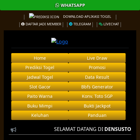
WHATSAPP
DOWNLOAD APLIKASI TOGEL
DAFTAR JADI MEMBER
TELEGRAM
LIVECHAT
Home
Live Draw
Prediksi Togel
Promosi
Jadwal Togel
Data Result
Slot Gacor
Bbfs Generator
Paito Warna
Konv. Toto SGP
Buku Mimpi
Bukti Jackpot
Keluhan
Panduan
SELAMAT DATANG DI
DENSUSTOTO
AGE