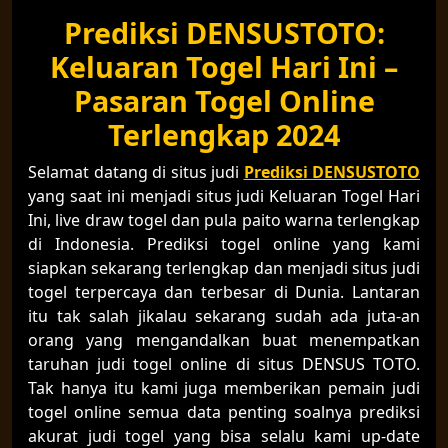
Prediksi DENSUSTOTO:
Keluaran Togel Hari Ini –
Pasaran Togel Online
Terlengkap 2024
Selamat datang di situs judi
Prediksi DENSUSTOTO
yang saat ini menjadi situs judi Keluaran Togel Hari
Ini, live draw togel dan pula paito warna terlengkap
di Indonesia. Prediksi togel online yang kami
siapkan sekarang terlengkap dan menjadi situs judi
togel terpercaya dan terbesar di Dunia. Lantaran
itu tak salah jikalau sekarang sudah ada juta-an
orang yang mengandalkan buat menempatkan
taruhan judi togel online di situs DENSUS TOTO.
Tak hanya itu kami juga memberikan pemain judi
togel online semua data penting soalnya prediksi
akurat judi togel yang bisa selalu kami up-date