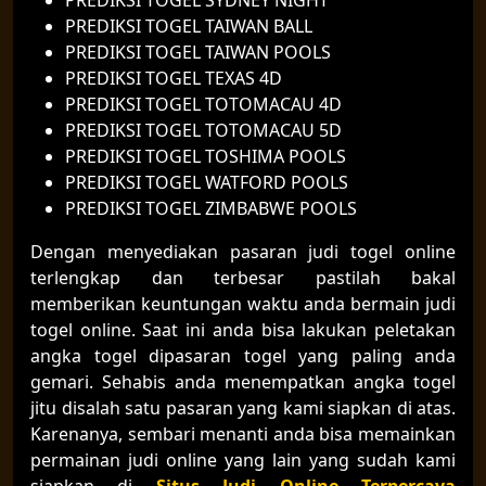
PREDIKSI TOGEL SYDNEY NIGHT
PREDIKSI TOGEL TAIWAN BALL
PREDIKSI TOGEL TAIWAN POOLS
PREDIKSI TOGEL TEXAS 4D
PREDIKSI TOGEL TOTOMACAU 4D
PREDIKSI TOGEL TOTOMACAU 5D
PREDIKSI TOGEL TOSHIMA POOLS
PREDIKSI TOGEL WATFORD POOLS
PREDIKSI TOGEL ZIMBABWE POOLS
Dengan menyediakan pasaran judi togel online
terlengkap dan terbesar pastilah bakal
memberikan keuntungan waktu anda bermain judi
togel online. Saat ini anda bisa lakukan peletakan
angka togel dipasaran togel yang paling anda
gemari. Sehabis anda menempatkan angka togel
jitu disalah satu pasaran yang kami siapkan di atas.
Karenanya, sembari menanti anda bisa memainkan
permainan judi online yang lain yang sudah kami