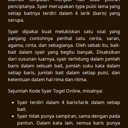
penciptanya. Syair merupakan type puisi lama yang
setiap baitnya terdiri dalam 4 larik (baris) yang
serupa.
Syair dipakai buat melukiskan satu soal yang
panjang contohnya perihal satu cerita, saran,
agama, cinta, dan sebagianya. Oleh sebab itu, bait-
bait dalam syair yang begitu banyak. Disaksikan
dari susunan luarnya, syair terhitung dalam jumlah
baris dalam sebuah bait, jumlah suku kata dalam
setiap baris, jumlah bait dalam setiap puisi, dan
ketentuan dalam hal rima dan ritma.
Sejumlah Kode Syair Togel Online, misalnya:
Syair terdiri dalam 4 baris/larik dalam setiap
bait.
Syair tidak punya sampiran, sama dengan pada
pantun. Dalam kata lain, semua baris punya