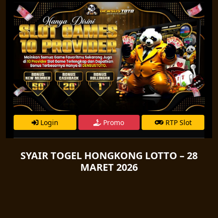
Login
Promo
RTP Slot
SYAIR TOGEL HONGKONG LOTTO – 28
MARET 2026