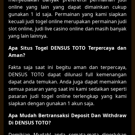
online yang lain yang dapat dimainkan cukup
gunakan 1 id saja. Permainan yang kami siapkan
kecuali judi togel online merupakan permainan judi
slot online, judi live casino online dan masih banyak
yang lain lainnya.
Apa Situs Togel DENSUS TOTO Terpercaya dan
Aman?
Fakta saja saat ini begitu aman dan terpercaya,
DENSUS TOTO dapat dilunasi full kemenangan
dapat anda temukan. Anda juga dapat memainkan
semua pasaran yang saat ini kami sedaikan seperti
pasaran judi togel online terlengkap yang kami
siapkan dengan gunakan 1 akun saja.
Apa Mudah
Bert
ransaksi Deposit Dan Withdraw
Di DENSUS TOTO?
Demikian Mudah! anda semata-mata diperlukan