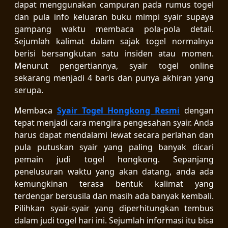
dapat menggunakan campuran pada rumus togel
dan pula info keluaran buku mimpi syair supaya
gampang waktu membaca pola-pola detail.
Sejumlah kalimat dalam sajak togel normalnya
berisi bersangkutan satu insiden atau momen.
Menurut pengertiannya, syair togel online
sekarang menjadi 4 baris dan punya akhiran yang
serupa.
Membaca
Syair Togel Hongkong Resmi
dengan
tepat menjadi cara mengira pengesahan syair. Anda
harus dapat mendalami lewat secara perlahan dan
pula putuskan syair yang paling banyak dicari
pemain judi togel hongkong. Sepanjang
penelusuran waktu yang akan datang, anda ada
kemungkinan terasa bentuk kalimat yang
terdengar bersusila dan masih ada banyak kembali.
Pilihkan syair-syair yang diperhitungkan tembus
dalam judi togel hari ini. Sejumlah informasi itu bisa