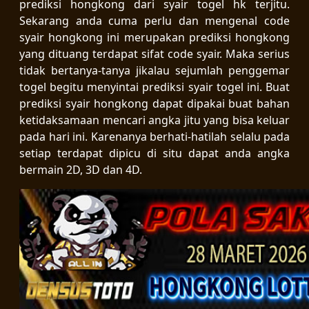
prediksi hongkong dari syair togel hk terjitu.
Sekarang anda cuma perlu dan mengenal code
syair hongkong ini merupakan prediksi hongkong
yang dituang terdapat sifat code syair. Maka serius
tidak bertanya-tanya jikalau sejumlah penggemar
togel begitu menyintai prediksi syair togel ini. Buat
prediksi syair hongkong dapat dipakai buat bahan
ketidaksamaan mencari angka jitu yang bisa keluar
pada hari ini. Karenanya berhati-hatilah selalu pada
setiap terdapat dipicu di situ dapat anda angka
bermain 2D, 3D dan 4D.