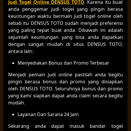
Judi Togel Online DENSUS TOTO
. Karena itu buat
anda penggemar judi togel yang pingin berasa
keuntungan waktu bermain judi togel online oleh
sebab itu DENSUS TOTO sudah menjadi preferensi
yang paling tepat buat anda. Dibawah ini adalah
sejumlah keuntungan yang bisa anda dapatkan
dengan sangat mudah di situs DENSUS TOTO,
antara lain:
Menyediakan Bonus dan Promo Terbesar
Menjadi pemain judi online pastilah anda begitu
pingin berasa bonus dan promo yang disiapkan
oleh DENSUS TOTO. Seluruhnya bonus dan promo
yang kami siapkan dapat anda claim secara begitu
mudah.
Layanan Dan Sarana 24 Jam
Sekarang anda dapat masuk bandar togel