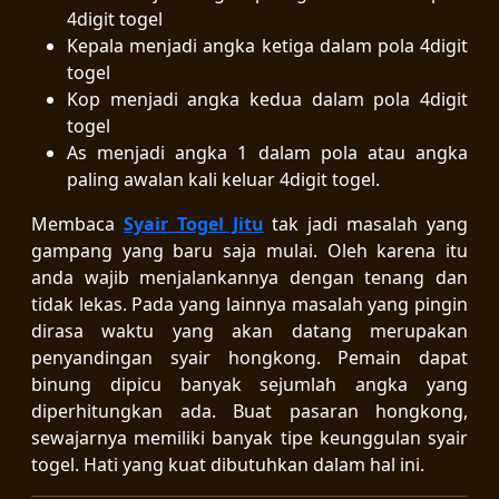
4digit togel
Kepala menjadi angka ketiga dalam pola 4digit
togel
Kop menjadi angka kedua dalam pola 4digit
togel
As menjadi angka 1 dalam pola atau angka
paling awalan kali keluar 4digit togel.
Membaca
Syair Togel Jitu
tak jadi masalah yang
gampang yang baru saja mulai. Oleh karena itu
anda wajib menjalankannya dengan tenang dan
tidak lekas. Pada yang lainnya masalah yang pingin
dirasa waktu yang akan datang merupakan
penyandingan syair hongkong. Pemain dapat
binung dipicu banyak sejumlah angka yang
diperhitungkan ada. Buat pasaran hongkong,
sewajarnya memiliki banyak tipe keunggulan syair
togel. Hati yang kuat dibutuhkan dalam hal ini.