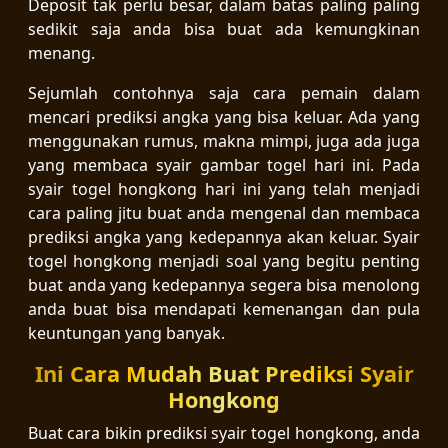
Deposit tak perlu besar, dalam batas paling paling
sedikit saja anda bisa buat ada kemungkinan
menang.
Sejumlah contohnya saja cara pemain dalam
mencari prediksi angka yang bisa keluar. Ada yang
menggunakan rumus, makna mimpi, juga ada juga
yang membaca syair gambar togel hari ini. Pada
syair togel hongkong hari ini yang telah menjadi
cara paling jitu buat anda mengenal dan membaca
prediksi angka yang kedepannya akan keluar. Syair
togel hongkong menjadi soal yang begitu penting
buat anda yang kedepannya segera bisa menolong
anda buat bisa mendapati kemenangan dan pula
keuntungan yang banyak.
Ini Cara Mudah Buat Prediksi Syair
Hongkong
Buat cara bikin prediksi syair togel hongkong, anda