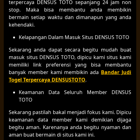
terpercaya DENSUS TOTO sepanjang 24 jam non
stop. Maka bisa membantu anda membikin
bermain setiap waktu dan dimanapun yang anda
kehendaki.
Kelapangan Dalam Masuk Situs DENSUS TOTO
Sekarang anda dapat secara begitu mudah buat
masuk situs DENSUS TOTO, dipicu kami situs kami
memiliki link preferensi yang bisa membantu
banyak member kami membikin ada
Bandar Judi
Togel Terpercaya DENSUSTOTO
.
Keamanan Data Seluruh Member DENSUS
TOTO
Sekarang pastilah bakal menjadi fokus kami. Dipicu
keamanan data member kami demikian dijaga
begitu aman. Karenanya anda begitu nyaman dan
aman buat bermain di situs kami ini.