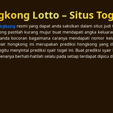
ngkong Lotto – Situs T
ongkong
resmi yang dapat anda saksikan dalam situs judi to
 pastilah kurang mujur buat mendapati angka keluaran tog
da bocoran bagaimana caranya mendapati nomor keluara
r hongkong ini merupakan prediksi hongkong yang ditu
gitu menyintai prediksi syair togel ini. Buat prediksi sy
arenanya berhati-hatilah selalu pada setiap terdapat dipicu