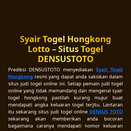
Syair Togel Hongkong
Lotto – Situs Togel
DENSUSTOTO
Prediksi DENSUSTOTO menyediakan
Syair Togel
Hongkong
resmi yang dapat anda saksikan dalam
situs judi togel online ini. Setiap pemain judi togel
online yang tidak memandang dan mengenal syair
togel hongkong pastilah kurang mujur buat
mendapati angka keluaran togel terjitu. Lantaran
itu sekarang situs judi togel online
DENSUS TOTO
sekarang akan memberikan anda bocoran
bagaimana caranya mendapati nomor keluaran