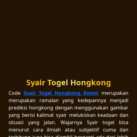
Syair Togel Hongkong
Code
Syair Togel Hongkong Resmi
merupakan
merupakan ramalan yang kedepannya menjadi
prediksi hongkong dengan menggunakan gambar
yang berisi kalimat syair melukiskan keadaan dan
situasi yang jalan. Wajarnya Syair togel bisa
menurut cara ilmiah atau subjektif cuma dan
terhitung juga bisa diambil berganti ada dari lebih