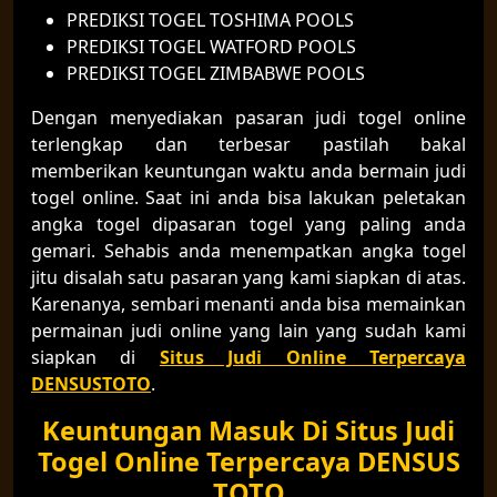
PREDIKSI TOGEL TOSHIMA POOLS
PREDIKSI TOGEL WATFORD POOLS
PREDIKSI TOGEL ZIMBABWE POOLS
Dengan menyediakan pasaran judi togel online
terlengkap dan terbesar pastilah bakal
memberikan keuntungan waktu anda bermain judi
togel online. Saat ini anda bisa lakukan peletakan
angka togel dipasaran togel yang paling anda
gemari. Sehabis anda menempatkan angka togel
jitu disalah satu pasaran yang kami siapkan di atas.
Karenanya, sembari menanti anda bisa memainkan
permainan judi online yang lain yang sudah kami
siapkan di
Situs Judi Online Terpercaya
DENSUSTOTO
.
Keuntungan Masuk Di Situs Judi
Togel Online Terpercaya DENSUS
TOTO