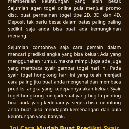
memberikan keuntungan yang lebih besar.
Sejumlah agen togel online pula menjual promo
disc. buat permainan togel tipe 2D, 3D, dan 4D.
Deposit tak perlu besar, dalam batas paling paling
sedikit saja anda bisa buat ada kemungkinan
menang.
Sejumlah contohnya saja cara pemain dalam
mencari prediksi angka yang bisa keluar. Ada yang
menggunakan rumus, makna mimpi, juga ada juga
yang membaca syair gambar togel hari ini. Pada
syair togel hongkong hari ini yang telah menjadi
cara paling jitu buat anda mengenal dan membaca
prediksi angka yang kedepannya akan keluar. Syair
togel hongkong menjadi soal yang begitu penting
buat anda yang kedepannya segera bisa menolong
anda buat bisa mendapati kemenangan dan pula
keuntungan yang banyak.
Ini Cara Mudah Buat Prediksi Syair