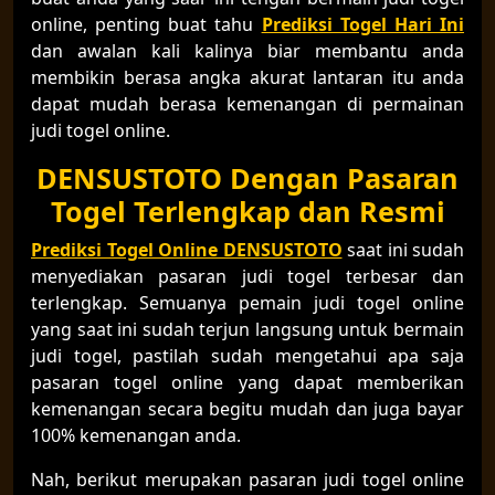
online, penting buat tahu
Prediksi Togel Hari Ini
dan awalan kali kalinya biar membantu anda
membikin berasa angka akurat lantaran itu anda
dapat mudah berasa kemenangan di permainan
judi togel online.
DENSUSTOTO Dengan Pasaran
Togel Terlengkap dan Resmi
Prediksi Togel Online DENSUSTOTO
saat ini sudah
menyediakan pasaran judi togel terbesar dan
terlengkap. Semuanya pemain judi togel online
yang saat ini sudah terjun langsung untuk bermain
judi togel, pastilah sudah mengetahui apa saja
pasaran togel online yang dapat memberikan
kemenangan secara begitu mudah dan juga bayar
100% kemenangan anda.
Nah, berikut merupakan pasaran judi togel online