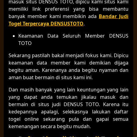
masuk situs DENSUS TOTO, dipicu kami situs kami
memiliki link preferensi yang bisa membantu
banyak member kami membikin ada
Bandar Judi
Togel Terpercaya DENSUSTOTO
.
Keamanan Data Seluruh Member DENSUS
TOTO
Sekarang pastilah bakal menjadi fokus kami. Dipicu
keamanan data member kami demikian dijaga
begitu aman. Karenanya anda begitu nyaman dan
aman buat bermain di situs kami ini.
Dan masih banyak yang lain keuntungan yang lain
yang dapat anda temukan jikalau masuk dan
bermain di situs judi DENSUS TOTO. Karena itu
kedepannya apalagi, selekasnya lakukan daftar
togel online sekarang pula dan gapai semua
kemenangan secara begitu mudah.