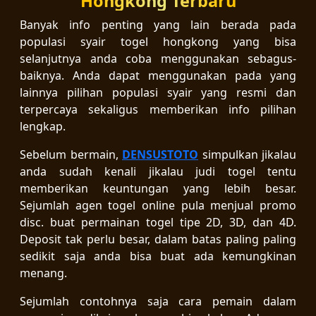
Hongkong Terbaru
Banyak info penting yang lain berada pada
populasi syair togel hongkong yang bisa
selanjutnya anda coba menggunakan sebagus-
baiknya. Anda dapat menggunakan pada yang
lainnya pilihan populasi syair yang resmi dan
terpercaya sekaligus memberikan info pilihan
lengkap.
Sebelum bermain,
DENSUSTOTO
simpulkan jikalau
anda sudah kenali jikalau judi togel tentu
memberikan keuntungan yang lebih besar.
Sejumlah agen togel online pula menjual promo
disc. buat permainan togel tipe 2D, 3D, dan 4D.
Deposit tak perlu besar, dalam batas paling paling
sedikit saja anda bisa buat ada kemungkinan
menang.
Sejumlah contohnya saja cara pemain dalam