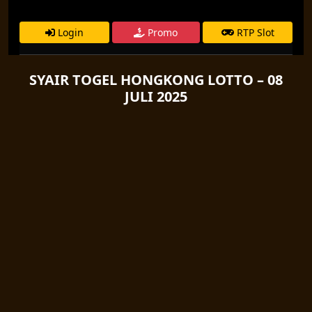
Login
Promo
RTP Slot
SYAIR TOGEL HONGKONG LOTTO – 08
JULI 2025