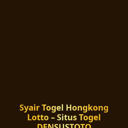
Syair Togel Hongkong
Lotto – Situs Togel
DENSUSTOTO