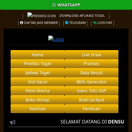
WHATSAPP
DOWNLOAD APLIKASI TOGEL
DAFTAR JADI MEMBER
TELEGRAM
LIVECHAT
Home
Live Draw
Prediksi Togel
Promosi
Jadwal Togel
Data Result
Slot Gacor
Bbfs Generator
Paito Warna
Konv. Toto SGP
Buku Mimpi
Bukti Jackpot
Keluhan
Panduan
SELAMAT DATANG DI
DENSUSTOT