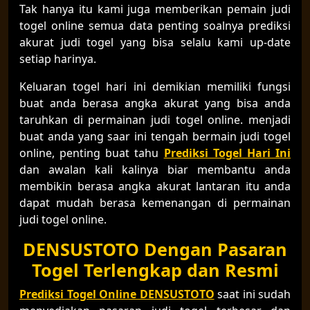
Tak hanya itu kami juga memberikan pemain judi
togel online semua data penting soalnya prediksi
akurat judi togel yang bisa selalu kami up-date
setiap harinya.
Keluaran togel hari ini demikian memiliki fungsi
buat anda berasa angka akurat yang bisa anda
taruhkan di permainan judi togel online. menjadi
buat anda yang saar ini tengah bermain judi togel
online, penting buat tahu
Prediksi Togel Hari Ini
dan awalan kali kalinya biar membantu anda
membikin berasa angka akurat lantaran itu anda
dapat mudah berasa kemenangan di permainan
judi togel online.
DENSUSTOTO Dengan Pasaran
Togel Terlengkap dan Resmi
Prediksi Togel Online DENSUSTOTO
saat ini sudah