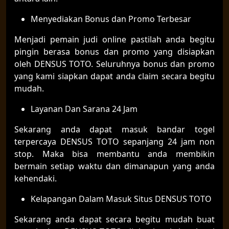
Menyediakan Bonus dan Promo Terbesar
Menjadi pemain judi online pastilah anda begitu
pingin berasa bonus dan promo yang disiapkan
oleh DENSUS TOTO. Seluruhnya bonus dan promo
yang kami siapkan dapat anda claim secara begitu
mudah.
Layanan Dan Sarana 24 Jam
Sekarang anda dapat masuk bandar togel
terpercaya DENSUS TOTO sepanjang 24 jam non
stop. Maka bisa membantu anda membikin
bermain setiap waktu dan dimanapun yang anda
kehendaki.
Kelapangan Dalam Masuk Situs DENSUS TOTO
Sekarang anda dapat secara begitu mudah buat