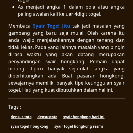
As menjadi angka 1 dalam pola atau angka
paling awalan kali keluar 4digit togel.
Membaca
Syair Togel Jitu
tak jadi masalah yang
gampang yang baru saja mulai. Oleh karena itu
anda wajib menjalankannya dengan tenang dan
tidak lekas. Pada yang lainnya masalah yang pingin
dirasa waktu yang akan datang merupakan
penyandingan syair hongkong. Pemain dapat
binung dipicu banyak sejumlah angka yang
diperhitungkan ada. Buat pasaran hongkong,
sewajarnya memiliki banyak tipe keunggulan syair
togel. Hati yang kuat dibutuhkan dalam hal ini.
Tags :
densus toto
densustoto
syair hongkong hari ini
syair togel hongkong
syair togel hongkong resmi