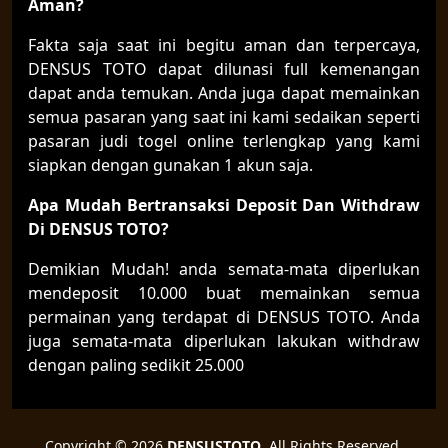
Aman?
Fakta saja saat ini begitu aman dan terpercaya,
DENSUS TOTO dapat dilunasi full kemenangan
dapat anda temukan. Anda juga dapat memainkan
semua pasaran yang saat ini kami sedaikan seperti
pasaran judi togel online terlengkap yang kami
siapkan dengan gunakan 1 akun saja.
Apa Mudah
Bert
ransaksi Deposit Dan Withdraw
Di DENSUS TOTO?
Demikian Mudah! anda semata-mata diperlukan
mendeposit 10.000 buat memainkan semua
permainan yang terdapat di DENSUS TOTO. Anda
juga semata-mata diperlukan lakukan withdraw
dengan paling sedikit 25.000
Copyright © 2026
DENSUSTOTO
, All Rights Reserved.