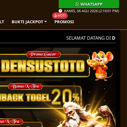
WHATSAPP
KAMIS, 06 AGU 2026 (
2:19:03 PM
)
LT
BUKTI JACKPOT
PROMOSI
SELAMAT DATANG DI
DENSUSTO