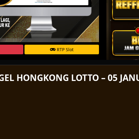
RTP Slot
GEL HONGKONG LOTTO – 05 JAN