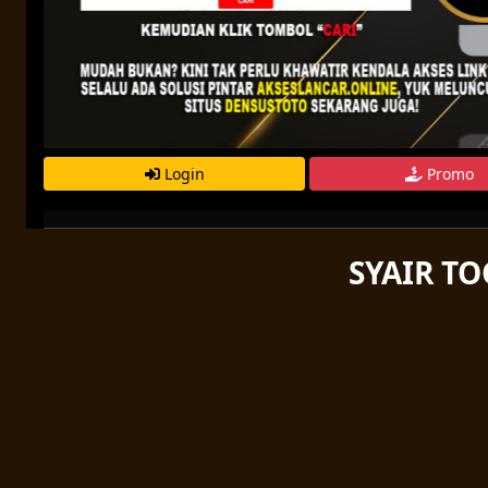
Login
Promo
SYAIR TO