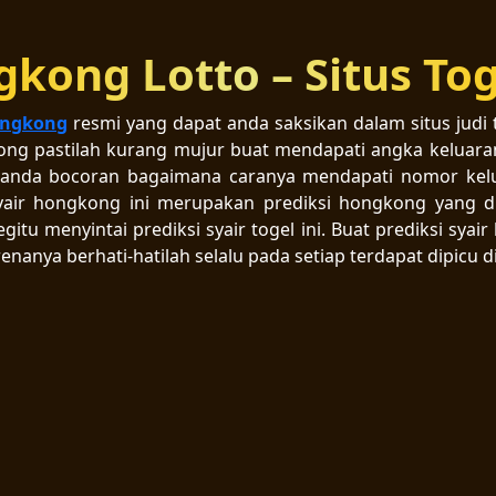
ngkong Lotto – Situs T
ongkong
resmi yang dapat anda saksikan dalam situs judi to
 pastilah kurang mujur buat mendapati angka keluaran tog
da bocoran bagaimana caranya mendapati nomor keluara
r hongkong ini merupakan prediksi hongkong yang ditu
gitu menyintai prediksi syair togel ini. Buat prediksi sy
arenanya berhati-hatilah selalu pada setiap terdapat dipicu