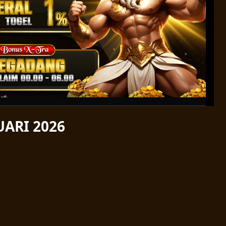
UARI 2026