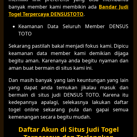
banyak member kami membikin ada
Bandar Judi
Togel Terpercaya DENSUSTOTO
.
Keamanan Data Seluruh Member DENSUS
TOTO
Sekarang pastilah bakal menjadi fokus kami. Dipicu
keamanan data member kami demikian dijaga
begitu aman. Karenanya anda begitu nyaman dan
aman buat bermain di situs kami ini.
Dan masih banyak yang lain keuntungan yang lain
yang dapat anda temukan jikalau masuk dan
bermain di situs judi DENSUS TOTO. Karena itu
kedepannya apalagi, selekasnya lakukan daftar
togel online sekarang pula dan gapai semua
kemenangan secara begitu mudah.
Daftar Akun di Situs Judi Togel