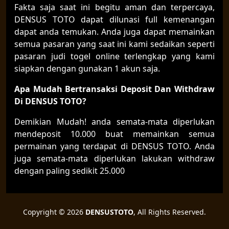
Fakta saja saat ini begitu aman dan terpercaya,
DENSUS TOTO dapat dilunasi full kemenangan
dapat anda temukan. Anda juga dapat memainkan
semua pasaran yang saat ini kami sedaikan seperti
pasaran judi togel online terlengkap yang kami
siapkan dengan gunakan 1 akun saja.
Apa Mudah
Bert
ransaksi Deposit Dan Withdraw
Di DENSUS TOTO?
Demikian Mudah! anda semata-mata diperlukan
mendeposit 10.000 buat memainkan semua
permainan yang terdapat di DENSUS TOTO. Anda
juga semata-mata diperlukan lakukan withdraw
dengan paling sedikit 25.000
Copyright © 2026
DENSUSTOTO
, All Rights Reserved.