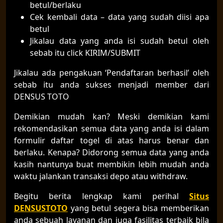
betul/berlaku
Cek kembali data – data yang sudah diisi apa
betul
Jikalau data yang anda isi sudah betul oleh
sebab itu click KIRIM/SUBMIT
Jikalau ada pengakuan ‘Pendaftaran berhasil’ oleh
sebab itu anda sukses menjadi member dari
DENSUS TOTO
Demikian mudah kan? Meski demikian kami
rekomendasikan semua data yang anda isi dalam
formulir daftar togel di atas harus benar dan
berlaku. Kenapa? Didorong semua data yang anda
kasih nantunya buat membikin lebih mudah anda
waktu jalankan transaksi depo atau withdraw.
Begitu berita lengkap kami perihal
Situs
DENSUSTOTO
yang betul segera bisa memberikan
anda sebuah layanan dan juga fasilitas terbaik bila