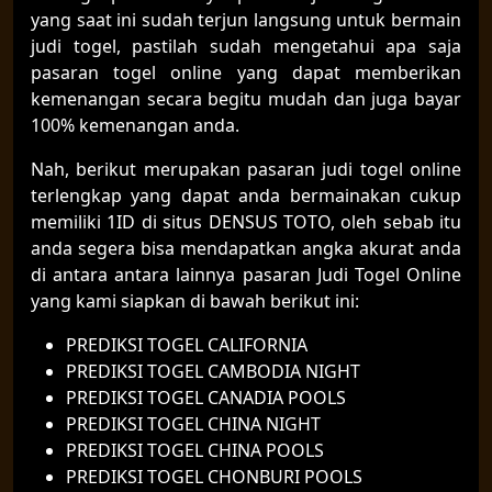
yang saat ini sudah terjun langsung untuk bermain
judi togel, pastilah sudah mengetahui apa saja
pasaran togel online yang dapat memberikan
kemenangan secara begitu mudah dan juga bayar
100% kemenangan anda.
Nah, berikut merupakan pasaran judi togel online
terlengkap yang dapat anda bermainakan cukup
memiliki 1ID di situs DENSUS TOTO, oleh sebab itu
anda segera bisa mendapatkan angka akurat anda
di antara antara lainnya pasaran Judi Togel Online
yang kami siapkan di bawah berikut ini:
PREDIKSI TOGEL CALIFORNIA
PREDIKSI TOGEL CAMBODIA NIGHT
PREDIKSI TOGEL CANADIA POOLS
PREDIKSI TOGEL CHINA NIGHT
PREDIKSI TOGEL CHINA POOLS
PREDIKSI TOGEL CHONBURI POOLS