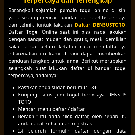
Terpercaya dan Terlengkap
Barangkali sejumlah pemain togel online di sini
yang sedang mencari bandar judi togel terpercaya
dan tehnik iuntuk lakukan
Daftar DENSUSTOTO
.
Daftar Togel Online saat ini bisa nada lakukan
dengan sangat mudah dan gratis, meski demikian
kalau anda belum ketahui cara mendaftarnya
dikarenakan itu kami di sini dapat memberikan
panduan lengkap untuk anda. Berikut merupakan
selangkah buat lakukan daftar di bandar togel
terpercaya, andainya:
Pastikan anda sudah berumur 18+
Kunjungi situs judi togel terpecaya DENSUS
TOTO
Mencari menu daftar / daftar
Berakhir itu anda click daftar, oleh sebab itu
anda dapat kehalaman registrasi
Isi seluruh formulir daftar dengan data