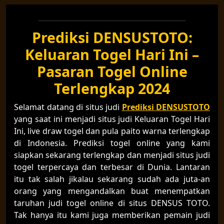
Prediksi DENSUSTOTO:
Keluaran Togel Hari Ini –
Pasaran Togel Online
Terlengkap 2024
Selamat datang di situs judi
Prediksi DENSUSTOTO
yang saat ini menjadi situs judi Keluaran Togel Hari
Ini, live draw togel dan pula paito warna terlengkap
di Indonesia. Prediksi togel online yang kami
siapkan sekarang terlengkap dan menjadi situs judi
togel terpercaya dan terbesar di Dunia. Lantaran
itu tak salah jikalau sekarang sudah ada juta-an
orang yang mengandalkan buat menempatkan
taruhan judi togel online di situs DENSUS TOTO.
Tak hanya itu kami juga memberikan pemain judi