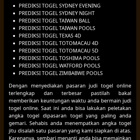
PREDIKSI TOGEL SYDNEY EVENING
PREDIKSI TOGEL SYDNEY NIGHT
PREDIKSI TOGEL TAIWAN BALL
PREDIKSI TOGEL TAIWAN POOLS
PREDIKSI TOGEL TEXAS 4D
PREDIKSI TOGEL TOTOMACAU 4D
PREDIKSI TOGEL TOTOMACAU 5D
PREDIKSI TOGEL TOSHIMA POOLS
PREDIKSI TOGEL WATFORD POOLS
PREDIKSI TOGEL ZIMBABWE POOLS
Dengan menyediakan pasaran judi togel online
terlengkap dan terbesar pastilah bakal
memberikan keuntungan waktu anda bermain judi
togel online. Saat ini anda bisa lakukan peletakan
angka togel dipasaran togel yang paling anda
gemari. Sehabis anda menempatkan angka togel
jitu disalah satu pasaran yang kami siapkan di atas.
Karenanya, sembari menanti anda bisa memainkan