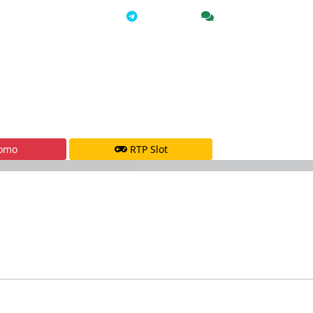
Daftar Jadi Member
Telegram
Livechat
el
Slot Gacor
Alat Togel
Data Result
Bukti Jackpot
omo
RTP Slot
TOGEL TOTO MACAU – 13 SEPTEMB