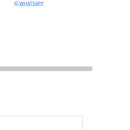
WHATSAPP
JUMAT, 07 AGU 2026 (
19:34:53 PM
)
Promosi
SELAMAT DATANG DI
DENSUSTOTO
AGEN T
ER 2025