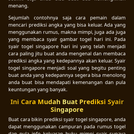
menang.
Sejumlah contohnya saja cara pemain dalam
mencari prediksi angka yang bisa keluar. Ada yang
menggunakan rumus, makna mimpi, juga ada juga
yang membaca syair gambar togel hari ini. Pada
syair togel singapore hari ini yang telah menjadi
cara paling jitu buat anda mengenal dan membaca
prediksi angka yang kedepannya akan keluar. Syair
togel singapore menjadi soal yang begitu penting
buat anda yang kedepannya segera bisa menolong
anda buat bisa mendapati kemenangan dan pula
keuntungan yang banyak.
Ini Cara Mudah Buat Prediksi Syair
Singapore
Buat cara bikin prediksi syair togel singapore, anda
dapat menggunakan campuran pada rumus togel
dan pula info keluaran buku mimpi syair supaya