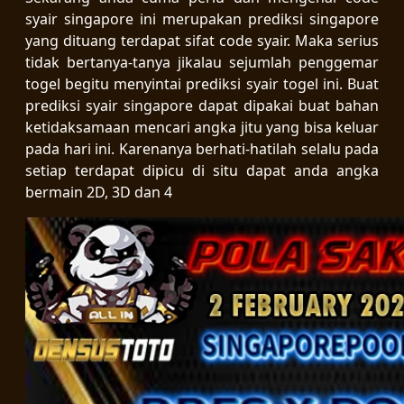
syair singapore ini merupakan prediksi singapore
yang dituang terdapat sifat code syair. Maka serius
tidak bertanya-tanya jikalau sejumlah penggemar
togel begitu menyintai prediksi syair togel ini. Buat
prediksi syair singapore dapat dipakai buat bahan
ketidaksamaan mencari angka jitu yang bisa keluar
pada hari ini. Karenanya berhati-hatilah selalu pada
setiap terdapat dipicu di situ dapat anda angka
bermain 2D, 3D dan 4