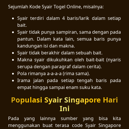
Sejumlah Kode Syair Togel Online, misalnya:
Syair terdiri dalam 4 baris/larik dalam setiap
bait.
Syair tidak punya sampiran, sama dengan pada
pantun. Dalam kata lain, semua baris punya
kandungan isi dan makna.
Syair tidak berakhir dalam sebuah bait.
Makna syair dikukuhkan oleh bait-bait (nyaris
serupa dengan paragraf dalam cerita).
Pola rimanya a-a-a-a (rima sama).
Irama jalan pada setiap tengah baris pada
empat hingga sampai enam suku kata.
Populasi Syair Singapore Hari
Ini
Pada yang lainnya sumber yang bisa kita
menggunakan buat terasa code Syair Singapore