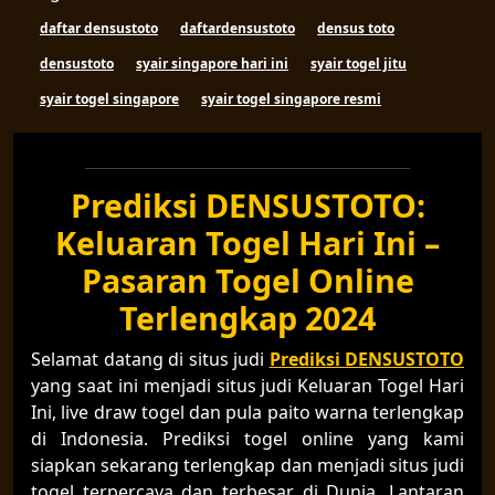
daftar densustoto
daftardensustoto
densus toto
densustoto
syair singapore hari ini
syair togel jitu
syair togel singapore
syair togel singapore resmi
Prediksi DENSUSTOTO:
Keluaran Togel Hari Ini –
Pasaran Togel Online
Terlengkap 2024
Selamat datang di situs judi
Prediksi DENSUSTOTO
yang saat ini menjadi situs judi Keluaran Togel Hari
Ini, live draw togel dan pula paito warna terlengkap
di Indonesia. Prediksi togel online yang kami
siapkan sekarang terlengkap dan menjadi situs judi
togel terpercaya dan terbesar di Dunia. Lantaran