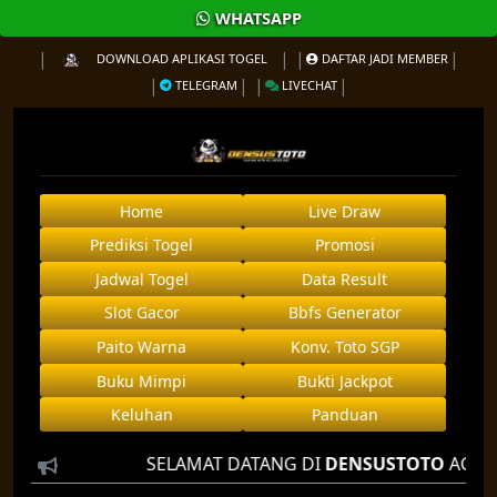
WHATSAPP
DOWNLOAD APLIKASI TOGEL
DAFTAR JADI MEMBER
TELEGRAM
LIVECHAT
Home
Live Draw
Prediksi Togel
Promosi
Jadwal Togel
Data Result
Slot Gacor
Bbfs Generator
Paito Warna
Konv. Toto SGP
Buku Mimpi
Bukti Jackpot
Keluhan
Panduan
SELAMAT DATANG DI
DENSUSTOTO
AGEN TOGEL,