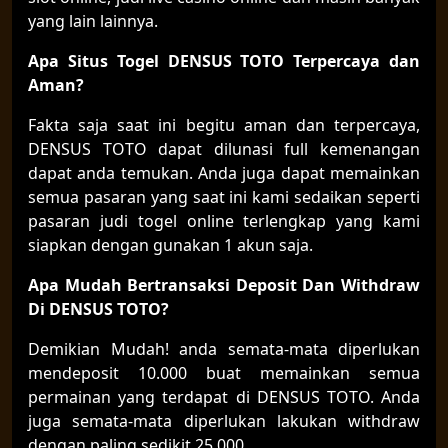
yang lain lainnya.
Apa Situs Togel DENSUS TOTO Terpercaya dan
Aman?
Fakta saja saat ini begitu aman dan terpercaya,
DENSUS TOTO dapat dilunasi full kemenangan
dapat anda temukan. Anda juga dapat memainkan
semua pasaran yang saat ini kami sedaikan seperti
pasaran judi togel online terlengkap yang kami
siapkan dengan gunakan 1 akun saja.
Apa Mudah
Bert
ransaksi Deposit Dan Withdraw
Di DENSUS TOTO?
Demikian Mudah! anda semata-mata diperlukan
mendeposit 10.000 buat memainkan semua
permainan yang terdapat di DENSUS TOTO. Anda
juga semata-mata diperlukan lakukan withdraw
dengan paling sedikit 25.000