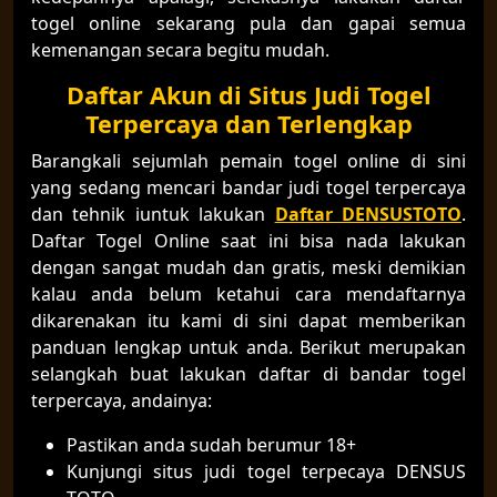
togel online sekarang pula dan gapai semua
kemenangan secara begitu mudah.
Daftar Akun di Situs Judi Togel
Terpercaya dan Terlengkap
Barangkali sejumlah pemain togel online di sini
yang sedang mencari bandar judi togel terpercaya
dan tehnik iuntuk lakukan
Daftar DENSUSTOTO
.
Daftar Togel Online saat ini bisa nada lakukan
dengan sangat mudah dan gratis, meski demikian
kalau anda belum ketahui cara mendaftarnya
dikarenakan itu kami di sini dapat memberikan
panduan lengkap untuk anda. Berikut merupakan
selangkah buat lakukan daftar di bandar togel
terpercaya, andainya:
Pastikan anda sudah berumur 18+
Kunjungi situs judi togel terpecaya DENSUS