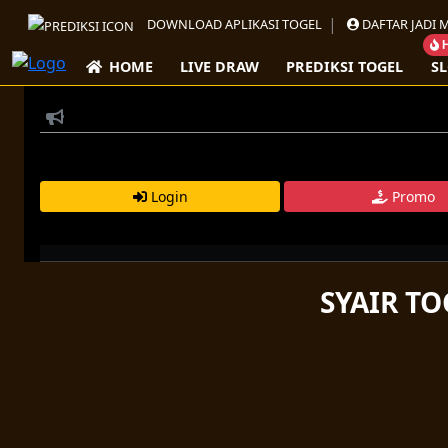
DOWNLOAD APLIKASI TOGEL
DAFTAR JADI
HOME
LIVE DRAW
PREDIKSI TOGEL
S
Login
Promo
SYAIR TO