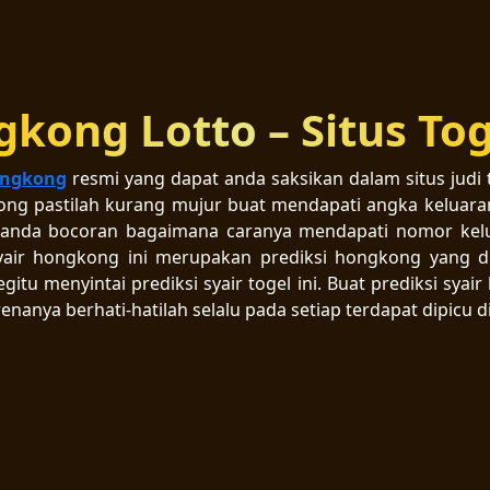
ngkong Lotto – Situs T
ongkong
resmi yang dapat anda saksikan dalam situs judi to
 pastilah kurang mujur buat mendapati angka keluaran tog
da bocoran bagaimana caranya mendapati nomor keluara
r hongkong ini merupakan prediksi hongkong yang ditu
gitu menyintai prediksi syair togel ini. Buat prediksi sy
arenanya berhati-hatilah selalu pada setiap terdapat dipicu